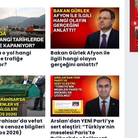
6
 o yol hangi
Bakan Gürlek Afyon ile
e trafiğe
ilgili hangi olayın
or?
gerçeğini anlattı?
ahisar'da vefat
Arslan’dan YENİ Parti’ye
e cenaze bilgileri
sert eleştiri: “Türkiye’nin
os 2026)
meselesi Paris’te