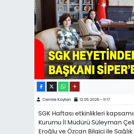
SPOR
11:11 MANŞET
Cemile Kaytan
12.05.2026 - 11:17
SGK Haftası etkinlikleri kapsam
Kurumu İl Müdürü Süleyman Çelik
Eroğlu ve Özcan Bilgici ile Sağl