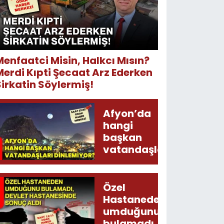
Menfaatci Misin, Halkcı Mısın?
Merdi Kıpti Şecaat Arz Ederken
Sirkatin Söylermiş!
Afyon’da
hangi
başkan
vatandaşları
dinlemiyor?
Özel
Hastaneden
umduğunu
bulamadı,