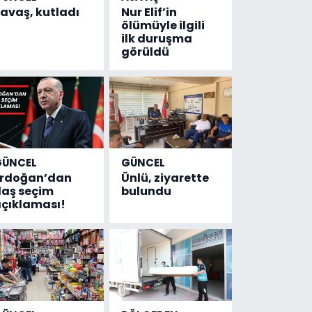
avaş, kutladı
Nur Elif’in
ölümüyle ilgili
ilk duruşma
görüldü
GÜNCEL
GÜNCEL
Erdoğan’dan
Ünlü, ziyarette
laş seçim
bulundu
çıklaması!