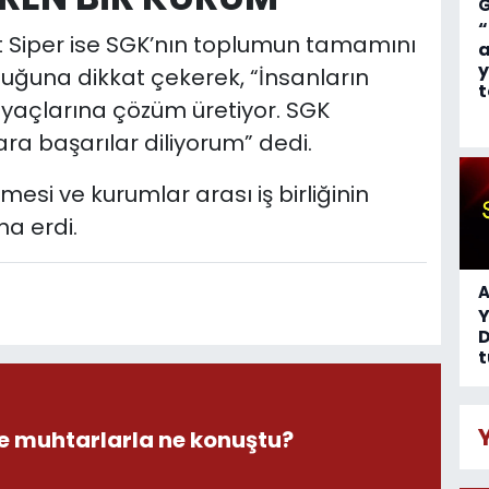
“
t Siper ise SGK’nın toplumun tamamını
a
y
duğuna dikkat çekerek, “İnsanların
t
htiyaçlarına çözüm üretiyor. SGK
ara başarılar diliyorum” dedi.
etilmesi ve kurumlar arası iş birliğinin
a erdi.
A
D
t
 muhtarlarla ne konuştu?