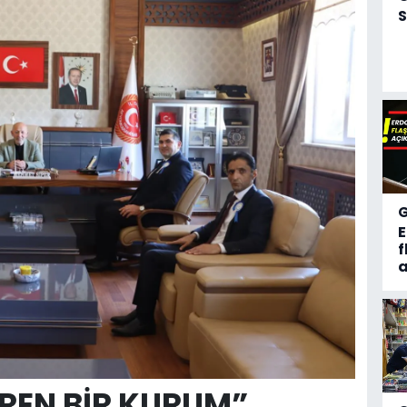
S
f
a
İREN BİR KURUM”