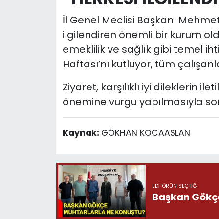
İl Genel Meclisi Başkanı Mehme
ilgilendiren önemli bir kurum ol
emeklilik ve sağlık gibi temel i
Haftası’nı kutluyor, tüm çalışanl
Ziyaret, karşılıklı iyi dileklerin il
önemine vurgu yapılmasıyla son
Kaynak:
GÖKHAN KOCAASLAN
EDITÖRÜN SEÇTIĞI
Başkan Gökçe