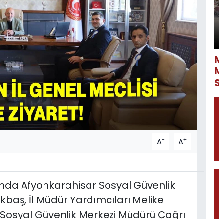
-
+
A
A
ında Afyonkarahisar Sosyal Güvenlik
baş, İl Müdür Yardımcıları Melike
ık Sosyal Güvenlik Merkezi Müdürü Çağrı