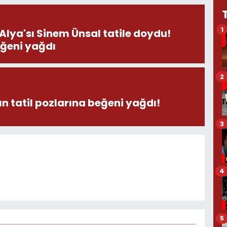
1
 Alya'sı Sinem Ünsal tatile doydu!
eğeni yağdı
2
n tatil pozlarına beğeni yağdı!
3
4
5