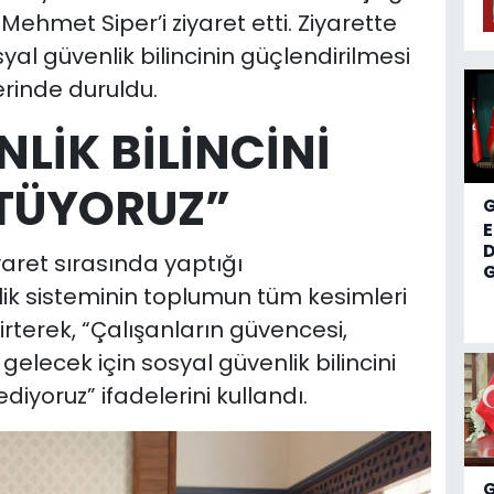
 Mehmet Siper’i ziyaret etti. Ziyarette
syal güvenlik bilincinin güçlendirilmesi
rinde duruldu.
LİK BİLİNCİNİ
ÜTÜYORUZ”
D
aret sırasında yaptığı
G
k sisteminin toplumun tüm kesimleri
irterek, “Çalışanların güvencesi,
 gelecek için sosyal güvenlik bilincini
yoruz” ifadelerini kullandı.