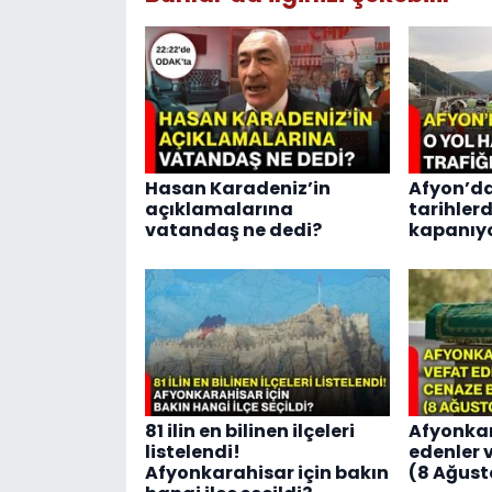
Hasan Karadeniz’in
Afyon’da
açıklamalarına
tarihlerd
vatandaş ne dedi?
kapanıy
81 ilin en bilinen ilçeleri
Afyonkar
listelendi!
edenler v
Afyonkarahisar için bakın
(8 Ağust