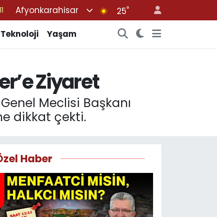
Afyonkarahisar
°
8
25
2
Teknoloji
Yaşam
8
3
er’e Ziyaret
4
11
 Genel Meclisi Başkanı
e dikkat çekti.
Özel Haber