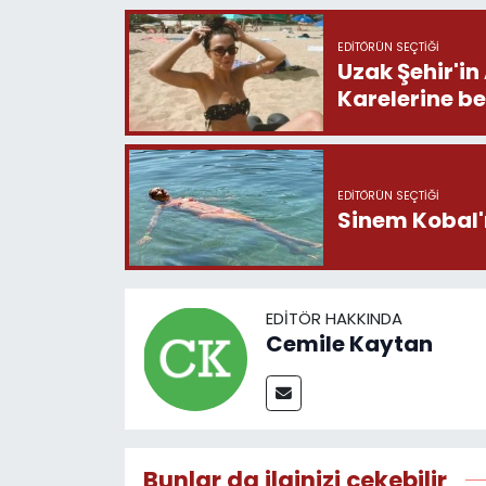
EDITÖRÜN SEÇTIĞI
Uzak Şehir'in
Karelerine b
EDITÖRÜN SEÇTIĞI
Sinem Kobal'ı
EDITÖR HAKKINDA
Cemile Kaytan
Bunlar da ilginizi çekebilir