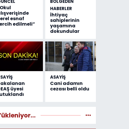
GÜNCEL
BÖLGEDEN
Okul
HABERLER
lışverişinde
İhtiyaç
erel esnaf
sahiplerinin
ercih edilmeli”
yaşamına
dokundular
SAYİŞ
ASAYİŞ
Yakalanan
Cani adamın
EAŞ üyesi
cezası belli oldu
utuklandı
Yükleniyor...