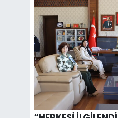
“HERKESİ İLGİLEND