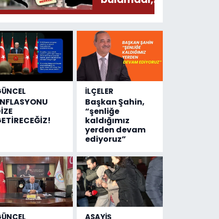
Devlet
Hastanesinde
sonuç aldı
GÜNCEL
İLÇELER
ENFLASYONU
Başkan Şahin,
İZE
“şenliğe
ETİRECEĞİZ!
kaldığımız
yerden devam
ediyoruz”
GÜNCEL
ASAYİŞ