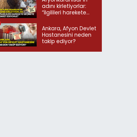
adını kirletiyorlar:
“İlgilileri harekete
geçmeye davet
ediyoruz”
Ankara, Afyon Devlet
Hastanesini neden
takip ediyor?