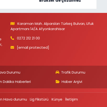
Brüksel’de çözülmez”
Karaman Mah. Alparslan Türkeş Bulvarı, Ufuk
Apartmanı 14/A Afyonkarahisar
0272 212 21 00
e
r,
[email protected]
ava Durumu
Trafik Durumu
n Dakika Haberleri
Haber Arşivi
on Hava durumu
Lig Fikstürü
Künye
İletişim