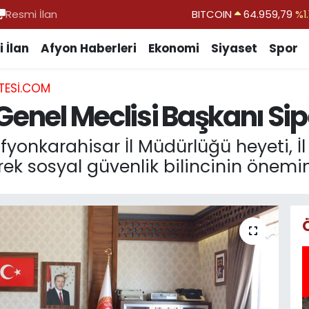
Resmi İlan
DOLAR
47,7436
%0.1
EURO
55,2510
%0.3
 İlan
Afyon Haberleri
Ekonomi
Siyaset
Spor
STERLİN
64,4811
%0.3
TESI.COM
GRAM ALTIN
6660.55
%0.0
Genel Meclisi Başkanı Sip
BİST100
13.779
%-1
BITCOIN
64.959,79
%1.
onkarahisar İl Müdürlüğü heyeti, İl
ek sosyal güvenlik bilincinin önemin