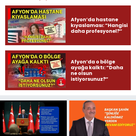
Afyon’da hastane
kıyaslaması: “Hangisi
daha profesyonel?”
Afyon’da o bölge
ayağa kalktı: “Daha
ne olsun
istiyorsunuz?”