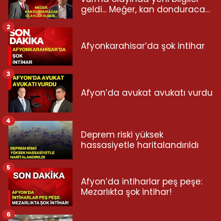
geldi... Meğer, kan donduracak
olaylar olmuş...
2
Afyonkarahisar’da şok intihar
3
Afyon’da avukat avukatı vurdu
4
Deprem riski yüksek
hassasiyetle haritalandırıldı
5
Afyon’da intiharlar peş peşe:
Mezarlıkta şok intihar!
6