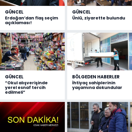
GÜNCEL
GÜNCEL
Erdoğan’dan flaş seçim
Ünlü, ziyarette bulundu
açıklaması!
GÜNCEL
BÖLGEDEN HABERLER
“Okul alışverişinde
İhtiyaç sahiplerinin
yerel esnaf tercih
yaşamına dokundular
edilmeli”