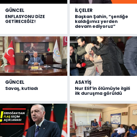
GÜNCEL
İLÇELER
ENFLASYONU DİZE
Başkan Şahin, “şenliğe
GETİRECEĞİZ!
kaldığımız yerden
devam ediyoruz”
GÜNCEL
ASAYİŞ
Savaş, kutladı
Nur Elif’in ölümüyle ilgili
ilk duruşma görüldü