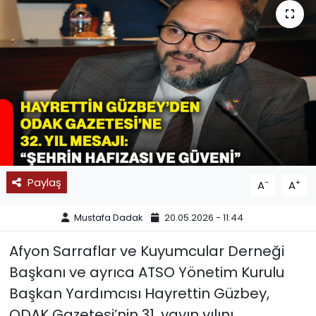
SPOR
11:11 MANŞET
Paylaş
-
+
A
A
Mustafa Dadak
20.05.2026 - 11:44
Afyon Sarraflar ve Kuyumcular Derneği
Başkanı ve ayrıca ATSO Yönetim Kurulu
Başkan Yardımcısı Hayrettin Güzbey,
ODAK Gazetesi’nin 31. yayın yılını