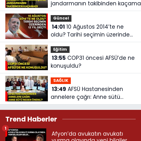
jandarmanın takibinden kaçama
Güncel
14:01
10 Ağustos 2014’te ne
oldu? Tarihi seçimin üzerinden
12 yıl geçti
Eğitim
13:55
COP31 öncesi AFSÜ’de ne
konuşuldu?
SAĞLIK
13:49
AFSÜ Hastanesinden
annelere çağrı: Anne sütü
neden önemli?
Trend Haberler
1
Afyon’da avukatın avukatı
vurma olayında yeni bilgiler