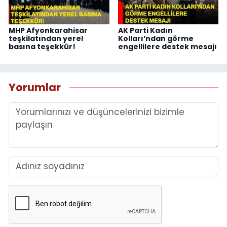
MHP Afyonkarahisar
AK Parti Kadın
teşkilatından yerel
Kolları’ndan görme
basına teşekkür!
engellilere destek mesajı
Yorumlar