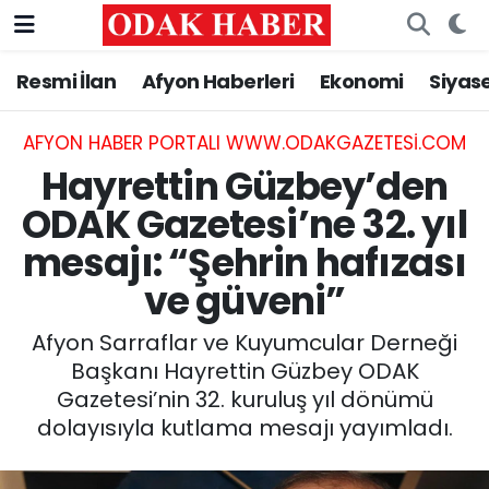
Resmi İlan
Afyon Haberleri
Ekonomi
Siyas
AFYONKARAHİSAR HABERLERİ
Afyonkarahisar Nöbetçi Eczaneler
Resmi İlan
Afyonkarahisar Hava Durumu
AFYON HABER PORTALI WWW.ODAKGAZETESI.COM
Hayrettin Güzbey’den
ASAYİŞ
Afyonkarahisar Namaz Vakitleri
ODAK Gazetesi’ne 32. yıl
mesajı: “Şehrin hafızası
GÜNCEL
Afyonkarahisar Trafik Yoğunluk Haritası
ve güveni”
SİYASET
Süper Lig Puan Durumu ve Fikstür
Afyon Sarraflar ve Kuyumcular Derneği
EĞİTİM
Tüm Manşetler
Başkanı Hayrettin Güzbey ODAK
Gazetesi’nin 32. kuruluş yıl dönümü
MAGAZİN
Son Dakika Haberleri
dolayısıyla kutlama mesajı yayımladı.
SAĞLIK
Haber Arşivi