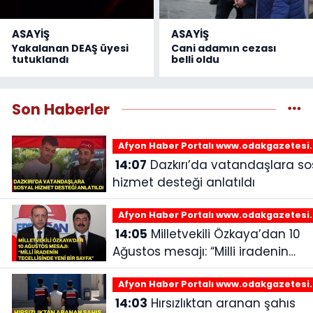
ASAYİŞ
ASAYİŞ
Yakalanan DEAŞ üyesi
Cani adamın cezası
tutuklandı
belli oldu
Son Haberler
Afyon Haber Portalı www.odakgazetesi
14:07
Dazkırı’da vatandaşlara sosyal
hizmet desteği anlatıldı
Afyon Haber Portalı www.odakgazetesi
14:05
Milletvekili Özkaya’dan 10
Ağustos mesajı: “Milli iradenin
tecellisinde yeni bir sayfa”
Afyon Haber Portalı www.odakgazetesi
14:03
Hırsızlıktan aranan şahıs