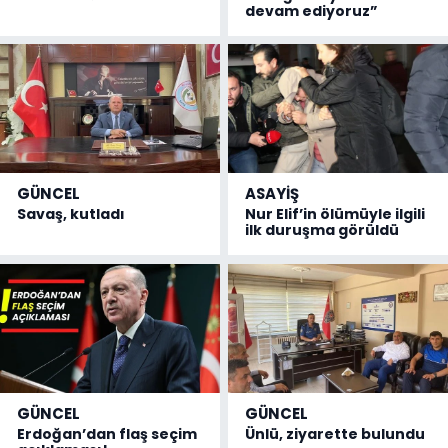
devam ediyoruz”
GÜNCEL
ASAYİŞ
Savaş, kutladı
Nur Elif’in ölümüyle ilgili
ilk duruşma görüldü
GÜNCEL
GÜNCEL
Erdoğan’dan flaş seçim
Ünlü, ziyarette bulundu