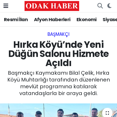
Resmi İlan
Afyon Haberleri
Ekonomi
Siyas
AFYONKARAHİSAR HABERLERİ
Nöbetçi Eczaneler
Resmi İlan
Hava Durumu
BAŞMAKÇI
Hırka Köyü’nde Yeni
ASAYİŞ
Trafik Durumu
Düğün Salonu Hizmete
Açıldı
GÜNCEL
Süper Lig Puan Durumu ve Fikstür
Başmakçı Kaymakamı Bilal Çelik, Hırka
SİYASET
Tüm Manşetler
Köyü Muhtarlığı tarafından düzenlenen
mevlüt programına katılarak
EĞİTİM
Son Dakika Haberleri
vatandaşlarla bir araya geldi.
MAGAZİN
Haber Arşivi
SAĞLIK