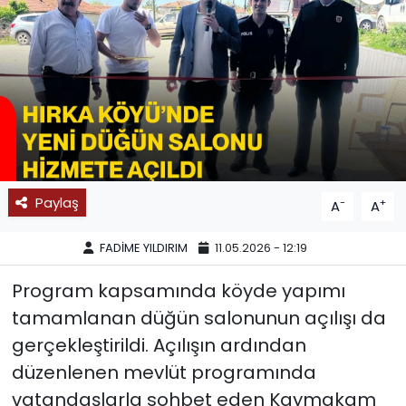
SPOR
11:11 MANŞET
Paylaş
-
+
A
A
FADİME YILDIRIM
11.05.2026 - 12:19
Program kapsamında köyde yapımı
tamamlanan düğün salonunun açılışı da
gerçekleştirildi. Açılışın ardından
düzenlenen mevlüt programında
vatandaşlarla sohbet eden Kaymakam