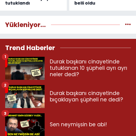
tutuklandı
belli oldu
Yükleniyor...
Trend Haberler
1
Durak başkanı cinayetinde
tutuklanan 10 şüpheli ayrı ayrı
neler dedi?
2
Durak başkanı cinayetinde
bıçaklayan şüpheli ne dedi?
3
Sen neymişsin be abi!