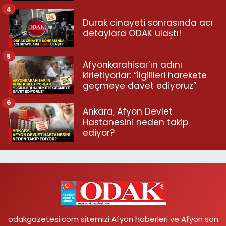
4
Durak cinayeti sonrasında acı
detaylara ODAK ulaştı!
5
Afyonkarahisar’ın adını
kirletiyorlar: “İlgilileri harekete
geçmeye davet ediyoruz”
6
Ankara, Afyon Devlet
Hastanesini neden takip
ediyor?
odakgazetesi.com sitemizi Afyon haberleri ve Afyon son