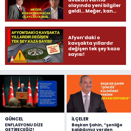
olayında yeni bilgiler
geldi... Meğer, kan
donduracak olaylar
olmuş...
Afyon’daki o
kavşakta yıllardır
değişen tek şey kaza
sayısı!
GÜNCEL
İLÇELER
ENFLASYONU DİZE
Başkan Şahin, “şenliğe
GETİRECEĞİZ!
kaldığımız yerden