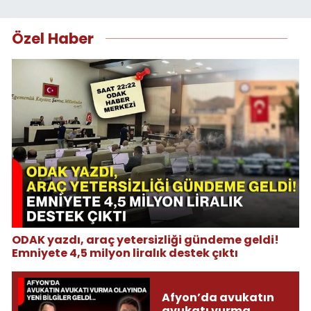
Özel Haber
ODAK yazdı, araç yetersizliği gündeme geldi!
Emniyete 4,5 milyon liralık destek çıktı
Afyon’da avukatın
avukatı vurma