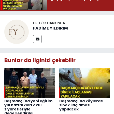
EDITÖR HAKKINDA
FADİME YILDIRIM
Bunlar da ilginizi çekebilir
Başmakçı'da yeni eğitim
Başmakçı'da köylerde
yılı hazırlıkları okul
sinek ilaçlaması
ziyaretleriyle
yapılacak
değerlendirildi