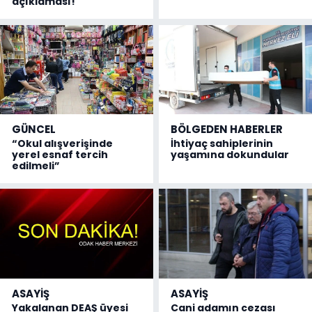
açıklaması!
GÜNCEL
BÖLGEDEN HABERLER
“Okul alışverişinde
İhtiyaç sahiplerinin
yerel esnaf tercih
yaşamına dokundular
edilmeli”
ASAYİŞ
ASAYİŞ
Yakalanan DEAŞ üyesi
Cani adamın cezası