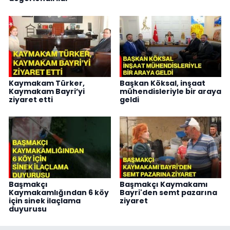
Kaymakam Türker,
Başkan Köksal, inşaat
Kaymakam Bayri’yi
mühendisleriyle bir araya
ziyaret etti
geldi
Başmakçı
Başmakçı Kaymakamı
Kaymakamlığından 6 köy
Bayri'den semt pazarına
için sinek ilaçlama
ziyaret
duyurusu