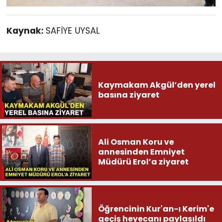
Kaynak:
SAFİYE UYSAL
Kaymakam Akgül’den yerel
basına ziyaret
Ali Osman Koru ve
annesinden Emniyet
Müdürü Erol’a ziyaret
Öğrencinin Kur'an-ı Kerim'e
geçiş heyecanı paylaşıldı