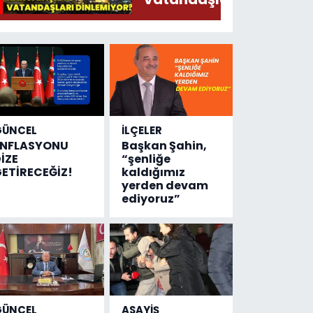
Söylermiş!
dinlemiyor?
GÜNCEL
İLÇELER
ENFLASYONU
Başkan Şahin,
İZE
“şenliğe
ETİRECEĞİZ!
kaldığımız
yerden devam
ediyoruz”
GÜNCEL
ASAYİŞ