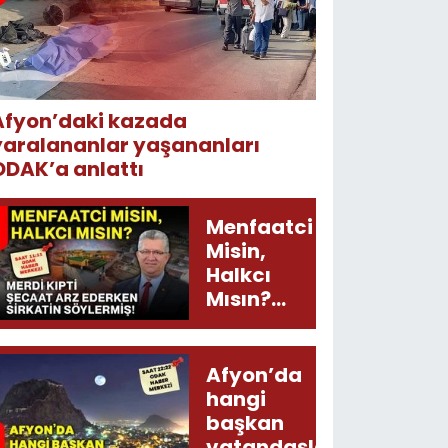
Afyon’daki kazada
yaralananlar yaşananları
ODAK’a anlattı
Menfaatci
Misin,
Halkcı
Mısın?
Merdi
Kıpti
Şecaat
Afyon’da
Arz
hangi
Ederken
başkan
Sirkatin
vatandaşları