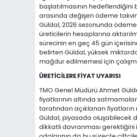
başlatılmasının hedeflendiğini bi
arasında değişen ödeme takviml
Güldal, 2026 sezonunda ödemel
üreticilerin hesaplarına aktarıl
sürecinin en geç 45 gün içeris
belirten Güldal, yüksek miktard
mağdur edilmemesi için çalışma
ÜRETİCİLERE FİYAT UYARISI
TMO Genel Müdürü Ahmet Güldal, 
fiyatlarının altında satmamala
tarafından açıklanan fiyatların r
Güldal, piyasada oluşabilecek da
dikkatli davranması gerektiğini if
odalarının da bu süreçte çiftçil