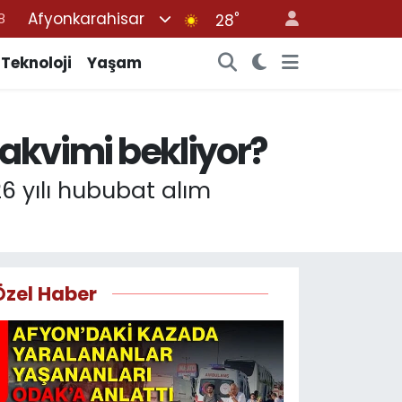
Afyonkarahisar
°
8
28
2
Teknoloji
Yaşam
8
3
 takvimi bekliyor?
4
8
6 yılı hububat alım
Özel Haber