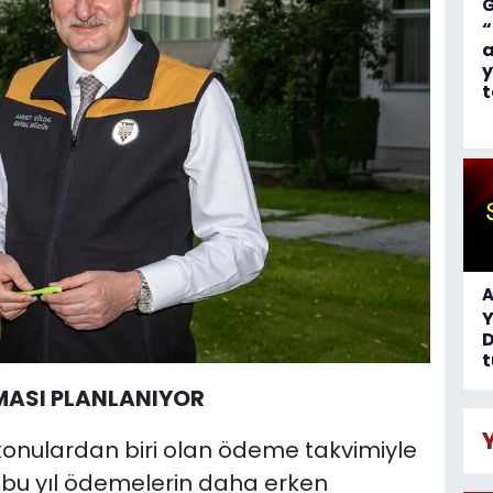
“
a
y
t
A
D
t
MASI PLANLANIYOR
 konulardan biri olan ödeme takvimiyle
, bu yıl ödemelerin daha erken