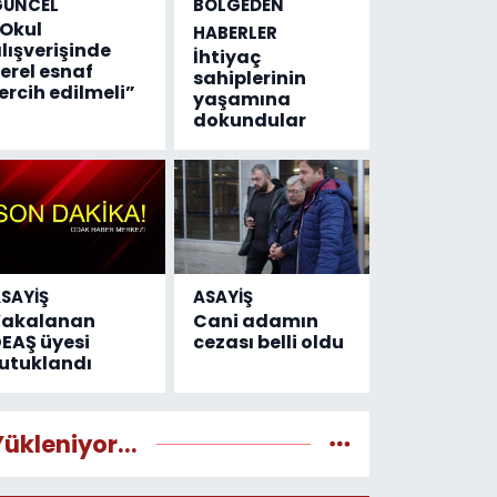
GÜNCEL
BÖLGEDEN
Okul
HABERLER
lışverişinde
İhtiyaç
erel esnaf
sahiplerinin
ercih edilmeli”
yaşamına
dokundular
SAYİŞ
ASAYİŞ
Yakalanan
Cani adamın
EAŞ üyesi
cezası belli oldu
utuklandı
Yükleniyor...