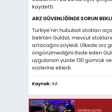
kaydetti.
ARZ GÜVENLİĞİNDE SORUN BEK
Türkiye'nin hububat stokları açı
belirten Güldal, mevcut stokları
artacağını söyledi. Ülkede arz g
öngörülmediğini ifade eden Güld
uygulanan yüzde 130 gümrük verg
sözlerine ekledi.
Kaynak:
AA
EDITÖRÜN SEÇTIĞI