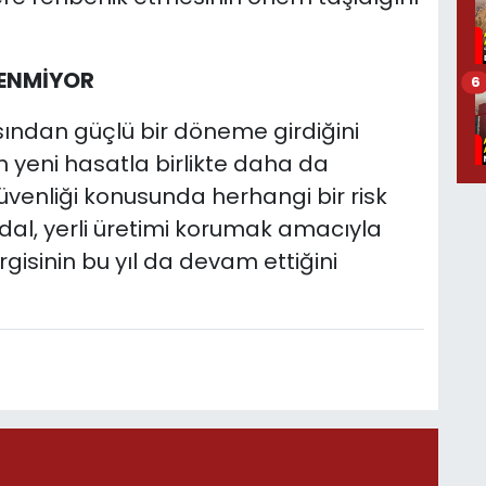
LENMİYOR
6
sından güçlü bir döneme girdiğini
n yeni hasatla birlikte daha da
üvenliği konusunda herhangi bir risk
al, yerli üretimi korumak amacıyla
isinin bu yıl da devam ettiğini