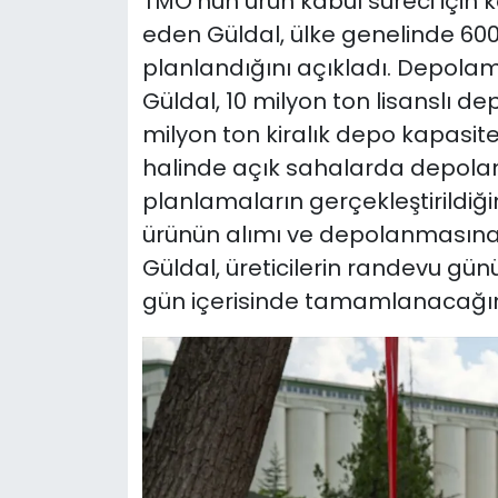
TMO'nun ürün kabul süreci için k
eden Güldal, ülke genelinde 600
planlandığını açıkladı. Depolama
Güldal, 10 milyon ton lisanslı d
milyon ton kiralık depo kapasites
halinde açık sahalarda depolam
planlamaların gerçekleştirildiğin
ürünün alımı ve depolanmasına y
Güldal, üreticilerin randevu günü 
gün içerisinde tamamlanacağını