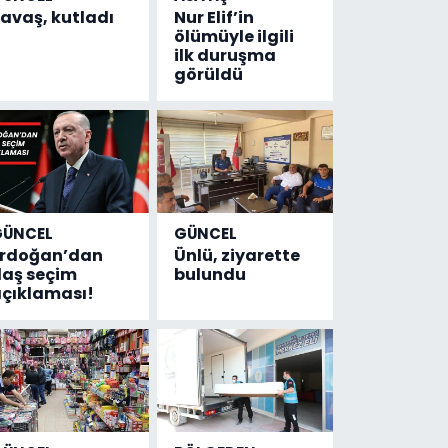
avaş, kutladı
Nur Elif’in
ölümüyle ilgili
ilk duruşma
görüldü
GÜNCEL
GÜNCEL
Erdoğan’dan
Ünlü, ziyarette
laş seçim
bulundu
çıklaması!