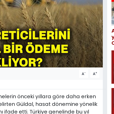
-
+
A
A
melerin önceki yıllara göre daha erken
elirten Güldal, hasat dönemine yönelik
ifade etti. Türkiye genelinde bu yıl