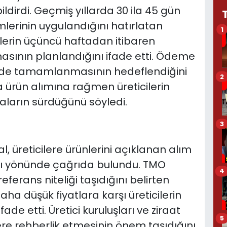
ldirdi. Geçmiş yıllarda 30 ila 45 gün
erinin uygulandığını hatırlatan
1
erin üçüncü haftadan itibaren
masının planlandığını ifade etti. Ödeme
inde tamamlanmasının hedeflendiğini
2
a ürün alımına rağmen üreticilerin
ların sürdüğünü söyledi.
3
üreticilere ürünlerini açıklanan alım
rı yönünde çağrıda bulundu. TMO
4
eferans niteliği taşıdığını belirten
ha düşük fiyatlara karşı üreticilerin
ade etti. Üretici kuruluşları ve ziraat
5
ere rehberlik etmesinin önem taşıdığını