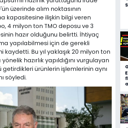
apsamlı hazırlık yürüttüğünü ifade
S
'ün üzerinde alım noktasının
 kapasitesine ilişkin bilgi veren
epo, 4 milyon ton TMO deposu ve 3
inin hazır olduğunu belirtti. İhtiyaç
a yapılabilmesi için de gerekli
i kaydetti. Bu yıl yaklaşık 20 milyon ton
önelik hazırlık yapıldığını vurgulayan
getirdikleri ürünlerin işlemlerinin aynı
 söyledi.
f
a