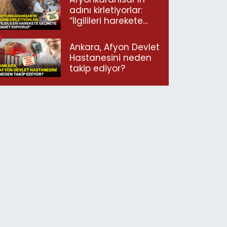
adını kirletiyorlar:
“İlgilileri harekete
geçmeye davet
ediyoruz”
Ankara, Afyon Devlet
Hastanesini neden
takip ediyor?