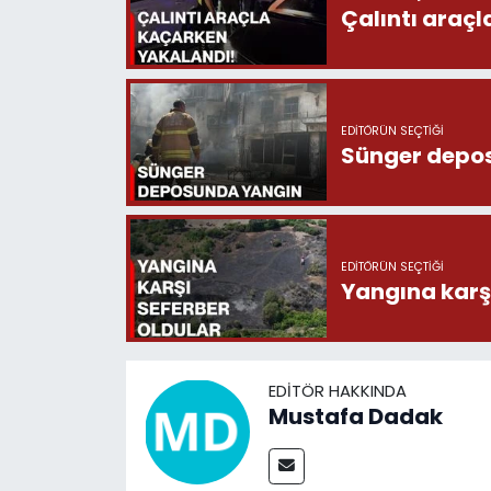
Çalıntı araç
EDITÖRÜN SEÇTIĞI
Sünger depo
EDITÖRÜN SEÇTIĞI
Yangına karşı
EDITÖR HAKKINDA
Mustafa Dadak