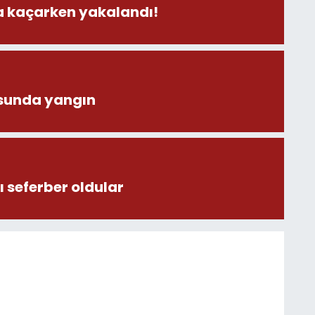
la kaçarken yakalandı!
sunda yangın
 seferber oldular