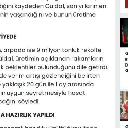
iğini kaydeden Güldal, son yılların en
inin yaşandığını ve bunun üretime
VİYEDE
 arpada ise 9 milyon tonluk rekolte
Güldal, üretimin açıklanan rakamların
D
k beklentiler bulunduğunu dile getirdi.
G
de verim artışı gözlendiğini belirten
yaklaşık 20 gün ile 1 ay arasında
ının uygun seyretmesiyle hasat
ağını söyledi.
A HAZIRLIK YAPILDI