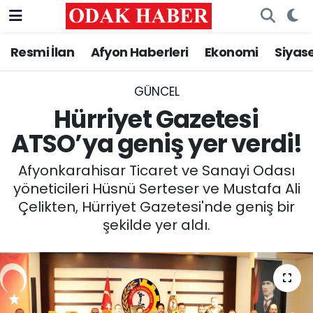
Resmi İlan
Afyon Haberleri
Ekonomi
Siyas
AFYONKARAHİSAR HABERLERİ
Nöbetçi Eczaneler
Resmi İlan
Hava Durumu
GÜNCEL
Hürriyet Gazetesi
ASAYİŞ
Trafik Durumu
ATSO’ya geniş yer verdi!
GÜNCEL
Süper Lig Puan Durumu ve Fikstür
Afyonkarahisar Ticaret ve Sanayi Odası
yöneticileri Hüsnü Serteser ve Mustafa Ali
SİYASET
Tüm Manşetler
Çelikten, Hürriyet Gazetesi'nde geniş bir
şekilde yer aldı.
EĞİTİM
Son Dakika Haberleri
MAGAZİN
Haber Arşivi
SAĞLIK