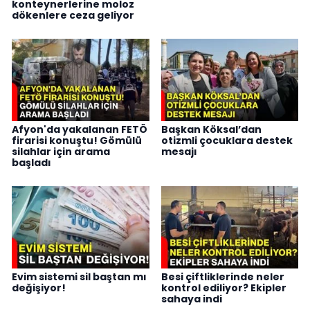
konteynerlerine moloz
dökenlere ceza geliyor
Afyon'da yakalanan FETÖ
Başkan Köksal’dan
firarisi konuştu! Gömülü
otizmli çocuklara destek
silahlar için arama
mesajı
başladı
Evim sistemi sil baştan mı
Besi çiftliklerinde neler
değişiyor!
kontrol ediliyor? Ekipler
sahaya indi