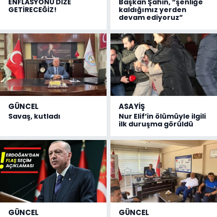
ENFLASYONU DİZE
Başkan Şahin, “şenliğe
GETİRECEĞİZ!
kaldığımız yerden
devam ediyoruz”
GÜNCEL
ASAYİŞ
Savaş, kutladı
Nur Elif’in ölümüyle ilgili
ilk duruşma görüldü
GÜNCEL
GÜNCEL