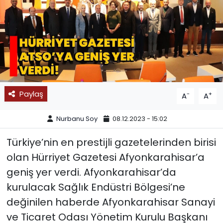
SPOR
11:11 MANŞET
Paylaş
-
+
A
A
Nurbanu Soy
08.12.2023 - 15:02
Türkiye’nin en prestijli gazetelerinden birisi
olan Hürriyet Gazetesi Afyonkarahisar’a
geniş yer verdi. Afyonkarahisar’da
kurulacak Sağlık Endüstri Bölgesi’ne
değinilen haberde Afyonkarahisar Sanayi
ve Ticaret Odası Yönetim Kurulu Başkanı