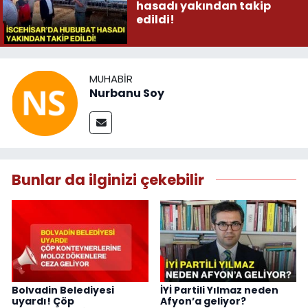
hasadı yakından takip
edildi!
MUHABIR
Nurbanu Soy
Bunlar da ilginizi çekebilir
Bolvadin Belediyesi
İYİ Partili Yılmaz neden
uyardı! Çöp
Afyon’a geliyor?