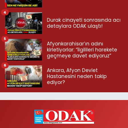
4
Durak cinayeti sonrasında acı
detaylara ODAK ulaştı!
5
Afyonkarahisar’ın adını
kirletiyorlar: “İlgilileri harekete
geçmeye davet ediyoruz”
6
Ankara, Afyon Devlet
Hastanesini neden takip
ediyor?