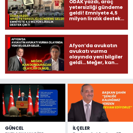
ODAK yazdı, araç
yetersizliği gündeme
geldi! Emniyete 4,5
milyon liralık destek
çıktı
Afyon’da avukatın
avukatı vurma
olayında yeni bilgiler
geldi... Meğer, kan
donduracak olaylar
olmuş...
GÜNCEL
İLÇELER