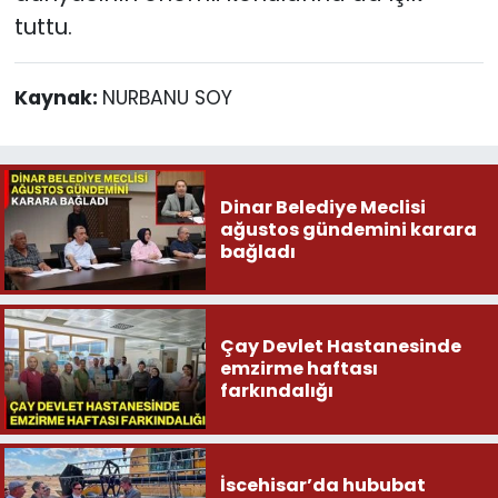
tuttu.
Kaynak:
NURBANU SOY
Dinar Belediye Meclisi
ağustos gündemini karara
bağladı
Çay Devlet Hastanesinde
emzirme haftası
farkındalığı
İscehisar’da hububat