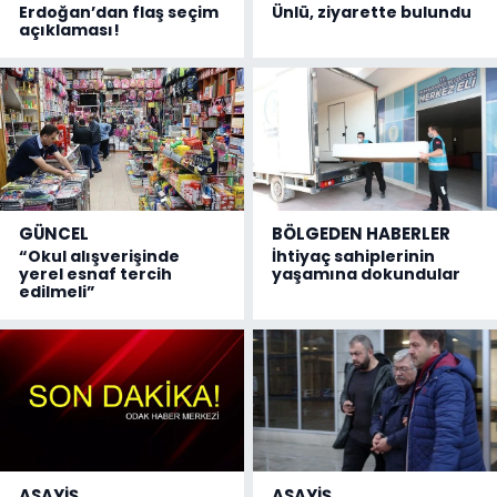
Erdoğan’dan flaş seçim
Ünlü, ziyarette bulundu
açıklaması!
GÜNCEL
BÖLGEDEN HABERLER
“Okul alışverişinde
İhtiyaç sahiplerinin
yerel esnaf tercih
yaşamına dokundular
edilmeli”
ASAYİŞ
ASAYİŞ