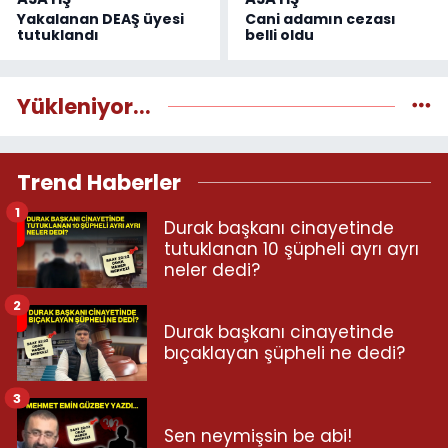
Yakalanan DEAŞ üyesi
Cani adamın cezası
tutuklandı
belli oldu
Yükleniyor...
Trend Haberler
1
Durak başkanı cinayetinde
tutuklanan 10 şüpheli ayrı ayrı
neler dedi?
2
Durak başkanı cinayetinde
bıçaklayan şüpheli ne dedi?
3
Sen neymişsin be abi!