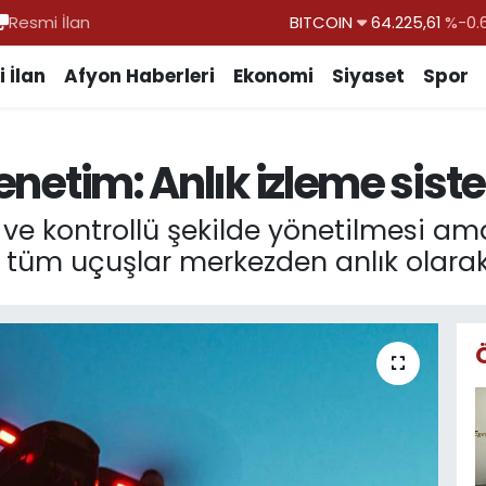
Resmi İlan
DOLAR
47,7143
%0.
EURO
55,0317
%-0.
 İlan
Afyon Haberleri
Ekonomi
Siyaset
Spor
STERLİN
64,2463
%0.
GRAM ALTIN
6510.40
%0.
denetim: Anlık izleme sist
BİST100
13.799
%
BITCOIN
64.225,61
%-0.
i ve kontrollü şekilde yönetilmesi am
 tüm uçuşlar merkezden anlık olarak