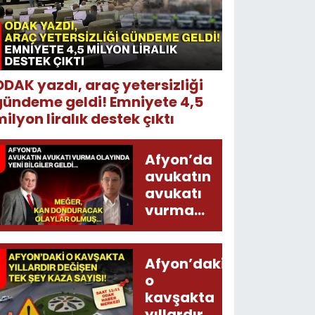
ODAK yazdı, araç yetersizliği
gündeme geldi! Emniyete 4,5
ilyon liralık destek çıktı
Afyon’da
avukatın
avukatı
vurma
olayında
yeni bilgiler
geldi...
Afyon’daki
Meğer, kan
o
donduracak
kavşakta
olaylar
yıllardır