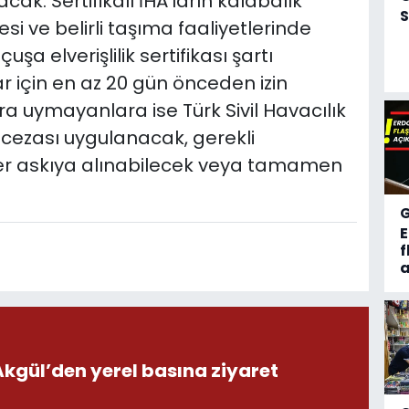
ak. Sertifikalı İHA’ların kalabalık
S
i ve belirli taşıma faaliyetlerinde
çuşa elverişlilik sertifikası şartı
lar için en az 20 gün önceden izin
ra uymayanlara ise Türk Sivil Havacılık
cezası uygulanacak, gerekli
er askıya alınabilecek veya tamamen
f
a
ül’den yerel basına ziyaret