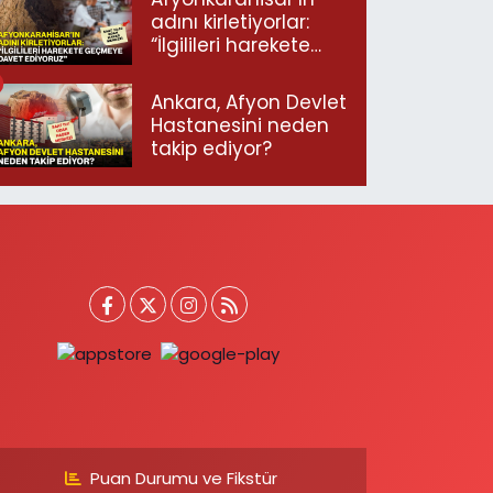
adını kirletiyorlar:
“İlgilileri harekete
geçmeye davet
ediyoruz”
Ankara, Afyon Devlet
Hastanesini neden
takip ediyor?
Puan Durumu ve Fikstür