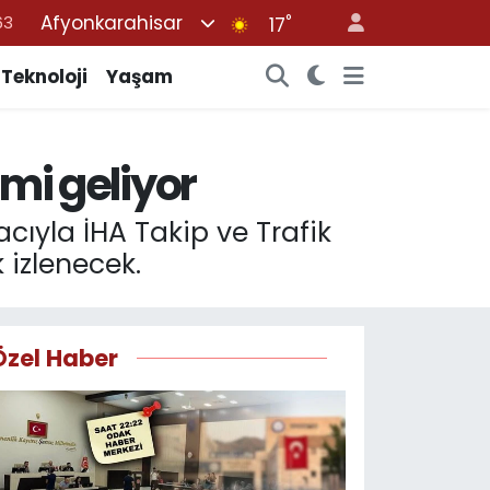
Afyonkarahisar
°
16
17
02
Teknoloji
Yaşam
07
45
emi geliyor
70
63
acıyla İHA Takip ve Trafik
 izlenecek.
Özel Haber