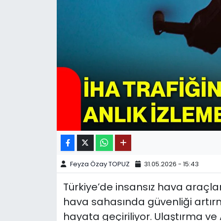
SPOR
11:11 MANŞET
Feyza Özay TOPUZ
31.05.2026 - 15:43
Türkiye’de insansız hava araçları
hava sahasında güvenliği artır
hayata geçiriliyor. Ulaştırma ve 