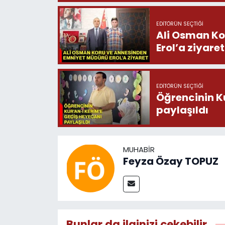
EDITÖRÜN SEÇTIĞI
Ali Osman Ko
Erol’a ziyaret
EDITÖRÜN SEÇTIĞI
Öğrencinin K
paylaşıldı
MUHABIR
Feyza Özay TOPUZ
Bunlar da ilginizi çekebilir