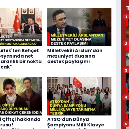
1
2
rlek'ten Behçet
Milletvekili Arslan’dan
osyasında net
mezuniyet duasına
Karanlık bir nokta
destek paylaşımı
cak"
3
4
l Çiftçi hakkında
ATSO’dan Dünya
5
rusu!
Şampiyonu Milli Klavye