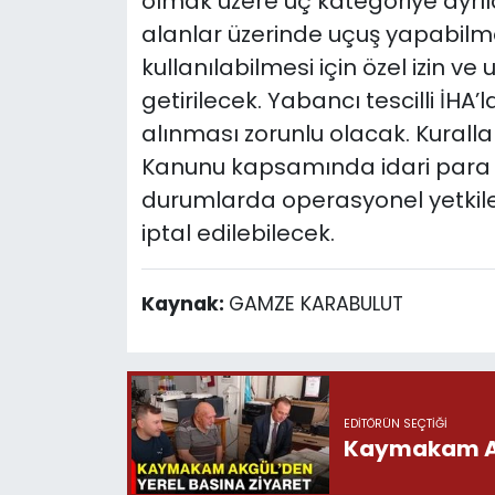
olmak üzere üç kategoriye ayrılac
alanlar üzerinde uçuş yapabilmes
kullanılabilmesi için özel izin ve u
getirilecek. Yabancı tescilli İHA’
alınması zorunlu olacak. Kuralla
Kanunu kapsamında idari para 
durumlarda operasyonel yetkil
iptal edilebilecek.
Kaynak:
GAMZE KARABULUT
EDITÖRÜN SEÇTIĞI
Kaymakam Akg