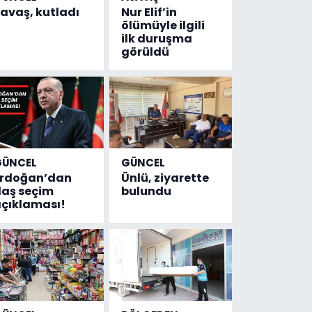
avaş, kutladı
Nur Elif’in
ölümüyle ilgili
ilk duruşma
görüldü
GÜNCEL
GÜNCEL
Erdoğan’dan
Ünlü, ziyarette
laş seçim
bulundu
çıklaması!