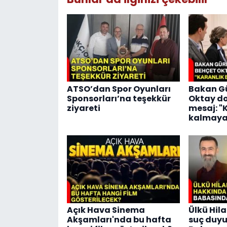
ATSO’dan Spor Oyunları
Bakan Gü
Sponsorları’na teşekkür
Oktay d
ziyareti
mesaj: "
kalmaya
Açık Hava Sinema
Ülkü Hila
Akşamları'nda bu hafta
suç duyu