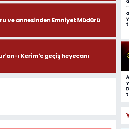
“
a
y
ru ve annesinden Emniyet Müdürü
t
ur'an-ı Kerim'e geçiş heyecanı
A
D
t