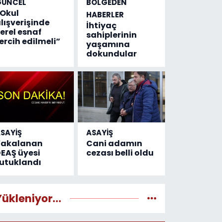
GÜNCEL
BÖLGEDEN
Okul
HABERLER
lışverişinde
İhtiyaç
erel esnaf
sahiplerinin
ercih edilmeli”
yaşamına
dokundular
SAYİŞ
ASAYİŞ
Yakalanan
Cani adamın
EAŞ üyesi
cezası belli oldu
utuklandı
Yükleniyor...