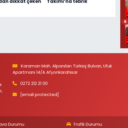
dan dikkat çeken
Takımı’na tebrik
6
Karaman Mah. Alparslan Türkeş Bulvarı, Ufuk
Apartmanı 14/A Afyonkarahisar
0272 212 21 00
e
r,
[email protected]
ava Durumu
Trafik Durumu