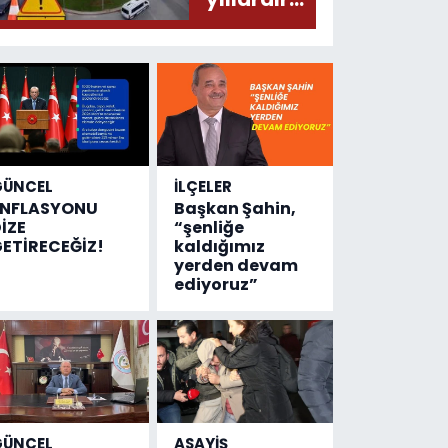
olmuş...
değişen
tek şey
kaza
sayısı!
GÜNCEL
İLÇELER
ENFLASYONU
Başkan Şahin,
İZE
“şenliğe
ETİRECEĞİZ!
kaldığımız
yerden devam
ediyoruz”
GÜNCEL
ASAYİŞ