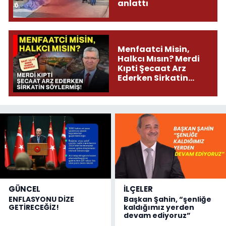
anlattı
Menfaatci Misin,
Halkcı Mısın? Merdi
Kıpti Şecaat Arz
Ederken Sirkatin
Söylermiş!
GÜNCEL
İLÇELER
ENFLASYONU DİZE
Başkan Şahin, “şenliğe
GETİRECEĞİZ!
kaldığımız yerden
devam ediyoruz”