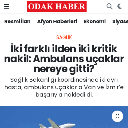
Resmi İlan
Afyon Haberleri
Ekonomi
Siyas
AFYONKARAHİSAR HABERLERİ
Nöbetçi Eczaneler
Resmi İlan
Hava Durumu
SAĞLIK
İki farklı ilden iki kritik
ASAYİŞ
Trafik Durumu
nakil: Ambulans uçaklar
nereye gitti?
GÜNCEL
Süper Lig Puan Durumu ve Fikstür
Sağlık Bakanlığı koordinesinde iki ayrı
SİYASET
Tüm Manşetler
hasta, ambulans uçaklarla Van ve İzmir’e
başarıyla nakledildi.
EĞİTİM
Son Dakika Haberleri
MAGAZİN
Haber Arşivi
SAĞLIK