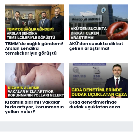
TBMM'de sağlık gündemi!
AKÜ'den sucukta dikkat
Arslan sendika
çeken araştırma!
temsilcileriyle görüştü
Kızamık alarmı! Vakalar
Gıda denetimlerinde
hızla artıyor, korunmanın
dudak uçuklatan ceza
yolları neler?