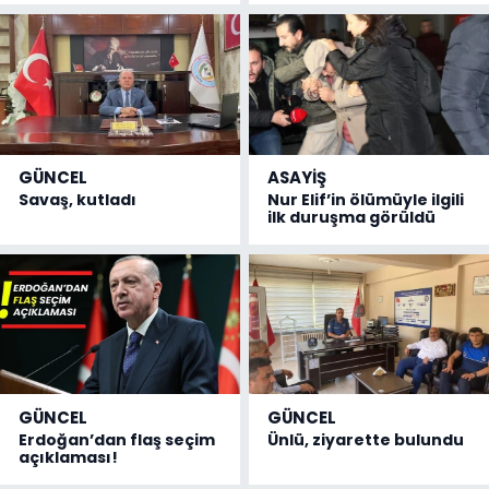
GÜNCEL
ASAYİŞ
Savaş, kutladı
Nur Elif’in ölümüyle ilgili
ilk duruşma görüldü
GÜNCEL
GÜNCEL
Erdoğan’dan flaş seçim
Ünlü, ziyarette bulundu
açıklaması!