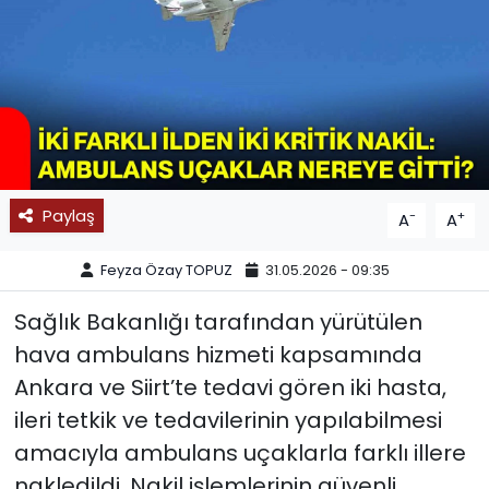
SPOR
11:11 MANŞET
Paylaş
-
+
A
A
Feyza Özay TOPUZ
31.05.2026 - 09:35
Sağlık Bakanlığı tarafından yürütülen
hava ambulans hizmeti kapsamında
Ankara ve Siirt’te tedavi gören iki hasta,
ileri tetkik ve tedavilerinin yapılabilmesi
amacıyla ambulans uçaklarla farklı illere
nakledildi. Nakil işlemlerinin güvenli