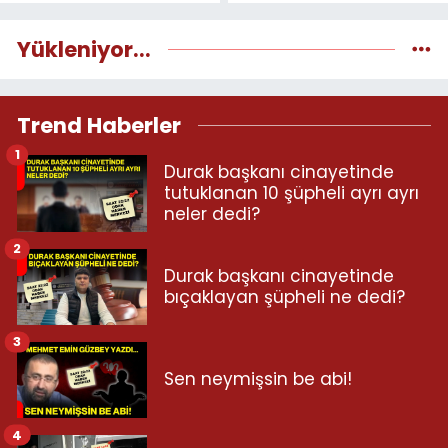
Yükleniyor...
Trend Haberler
1
Durak başkanı cinayetinde
tutuklanan 10 şüpheli ayrı ayrı
neler dedi?
2
Durak başkanı cinayetinde
bıçaklayan şüpheli ne dedi?
3
Sen neymişsin be abi!
4