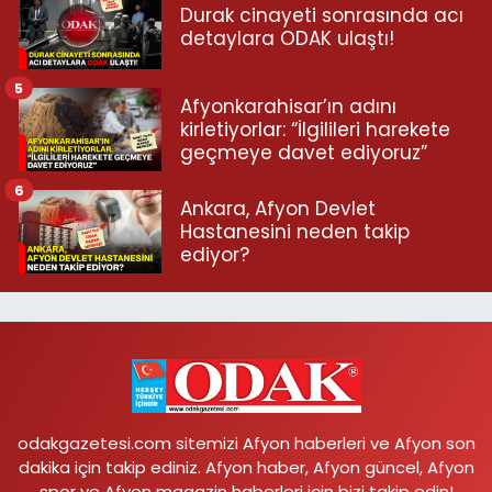
Durak cinayeti sonrasında acı
detaylara ODAK ulaştı!
5
Afyonkarahisar’ın adını
kirletiyorlar: “İlgilileri harekete
geçmeye davet ediyoruz”
6
Ankara, Afyon Devlet
Hastanesini neden takip
ediyor?
odakgazetesi.com sitemizi Afyon haberleri ve Afyon son
dakika için takip ediniz. Afyon haber, Afyon güncel, Afyon
spor ve Afyon magazin haberleri için bizi takip edin!