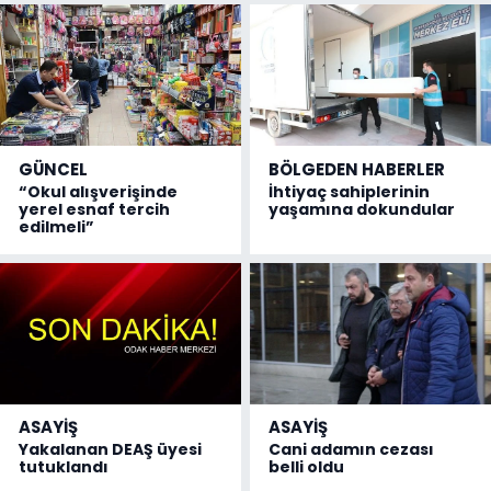
GÜNCEL
BÖLGEDEN HABERLER
“Okul alışverişinde
İhtiyaç sahiplerinin
yerel esnaf tercih
yaşamına dokundular
edilmeli”
ASAYİŞ
ASAYİŞ
Yakalanan DEAŞ üyesi
Cani adamın cezası
tutuklandı
belli oldu