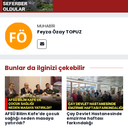
MUHABIR
Feyza Özay TOPUZ
Bunlar da ilginizi çekebilir
AFSÜ Bilim Kafe’de çocuk
Çay Devlet Hastanesinde
sağlığı neden masaya
emzirme haftası
yatırıldı?
farkındalığı