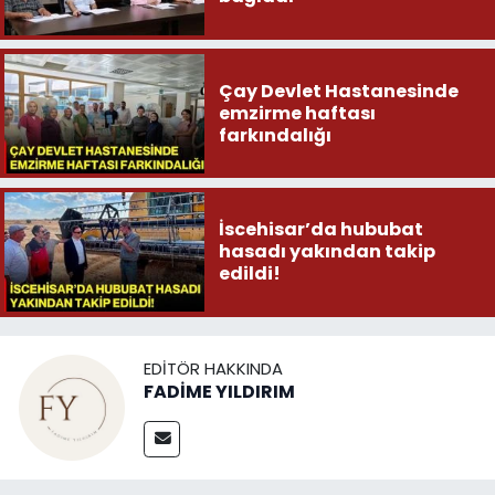
Çay Devlet Hastanesinde
emzirme haftası
farkındalığı
İscehisar’da hububat
hasadı yakından takip
edildi!
EDITÖR HAKKINDA
FADİME YILDIRIM