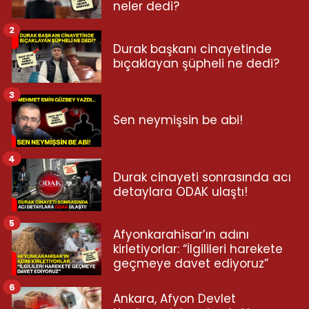
neler dedi?
2
Durak başkanı cinayetinde
bıçaklayan şüpheli ne dedi?
3
Sen neymişsin be abi!
4
Durak cinayeti sonrasında acı
detaylara ODAK ulaştı!
5
Afyonkarahisar’ın adını
kirletiyorlar: “İlgilileri harekete
geçmeye davet ediyoruz”
6
Ankara, Afyon Devlet