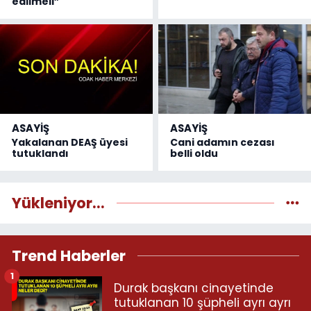
edilmeli”
ASAYİŞ
ASAYİŞ
Yakalanan DEAŞ üyesi
Cani adamın cezası
tutuklandı
belli oldu
Yükleniyor...
Trend Haberler
1
Durak başkanı cinayetinde
tutuklanan 10 şüpheli ayrı ayrı