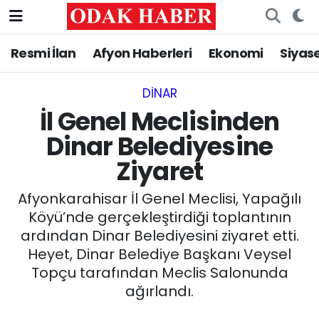
Resmi İlan
Afyon Haberleri
Ekonomi
Siyas
AFYONKARAHİSAR HABERLERİ
Nöbetçi Eczaneler
Resmi İlan
Hava Durumu
DINAR
İl Genel Meclisinden
ASAYİŞ
Trafik Durumu
Dinar Belediyesine
Ziyaret
GÜNCEL
Süper Lig Puan Durumu ve Fikstür
Afyonkarahisar İl Genel Meclisi, Yapağılı
SİYASET
Tüm Manşetler
Köyü’nde gerçekleştirdiği toplantının
ardından Dinar Belediyesini ziyaret etti.
EĞİTİM
Son Dakika Haberleri
Heyet, Dinar Belediye Başkanı Veysel
Topçu tarafından Meclis Salonunda
MAGAZİN
Haber Arşivi
ağırlandı.
SAĞLIK