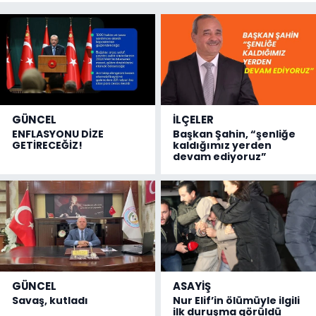
GÜNCEL
İLÇELER
ENFLASYONU DİZE
Başkan Şahin, “şenliğe
GETİRECEĞİZ!
kaldığımız yerden
devam ediyoruz”
GÜNCEL
ASAYİŞ
Savaş, kutladı
Nur Elif’in ölümüyle ilgili
ilk duruşma görüldü