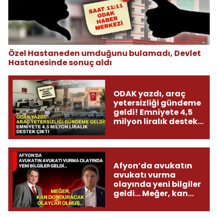
Özel Hastaneden umduğunu bulamadı, Devlet
Hastanesinde sonuç aldı
ODAK yazdı, araç
yetersizliği gündeme
geldi! Emniyete 4,5
milyon liralık destek
çıktı
Afyon’da avukatın
avukatı vurma
olayında yeni bilgiler
geldi... Meğer, kan
donduracak olaylar
olmuş...