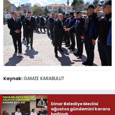
Kaynak:
GAMZE KARABULUT
Dinar Belediye Meclisi
ağustos gündemini karara
bağladı