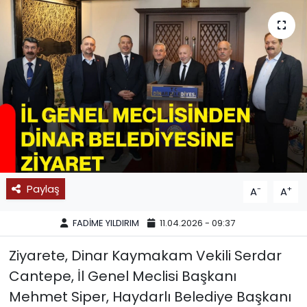
SPOR
11:11 MANŞET
Paylaş
-
+
A
A
FADİME YILDIRIM
11.04.2026 - 09:37
Ziyarete, Dinar Kaymakam Vekili Serdar
Cantepe, İl Genel Meclisi Başkanı
Mehmet Siper, Haydarlı Belediye Başkanı