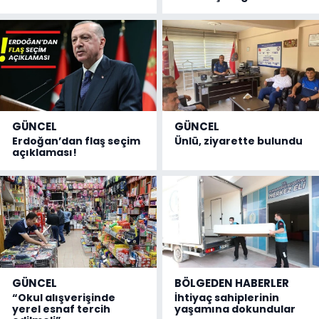
GÜNCEL
GÜNCEL
Erdoğan’dan flaş seçim
Ünlü, ziyarette bulundu
açıklaması!
GÜNCEL
BÖLGEDEN HABERLER
“Okul alışverişinde
İhtiyaç sahiplerinin
yerel esnaf tercih
yaşamına dokundular