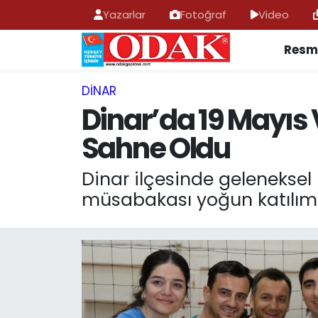
Yazarlar
Fotoğraf
Video
Resmi
AFYONKARAHİSAR HABERLERİ
Nöbetçi Eczaneler
Resmi İlan
Hava Durumu
DINAR
Dinar’da 19 Mayıs
ASAYİŞ
Trafik Durumu
Sahne Oldu
GÜNCEL
Süper Lig Puan Durumu ve Fikstür
Dinar ilçesinde geleneksel
müsabakası yoğun katılımla
SİYASET
Tüm Manşetler
EĞİTİM
Son Dakika Haberleri
MAGAZİN
Haber Arşivi
SAĞLIK