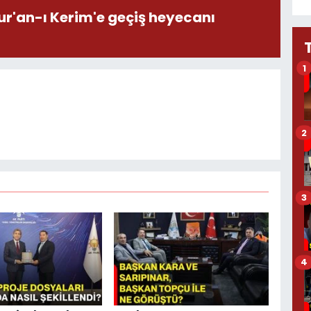
ur'an-ı Kerim'e geçiş heyecanı
1
2
3
4