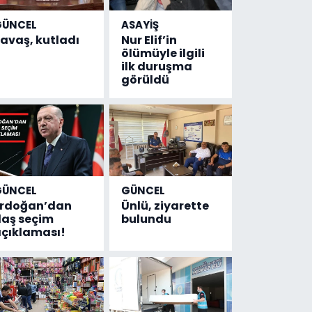
GÜNCEL
ASAYİŞ
avaş, kutladı
Nur Elif’in
ölümüyle ilgili
ilk duruşma
görüldü
GÜNCEL
GÜNCEL
Erdoğan’dan
Ünlü, ziyarette
laş seçim
bulundu
çıklaması!