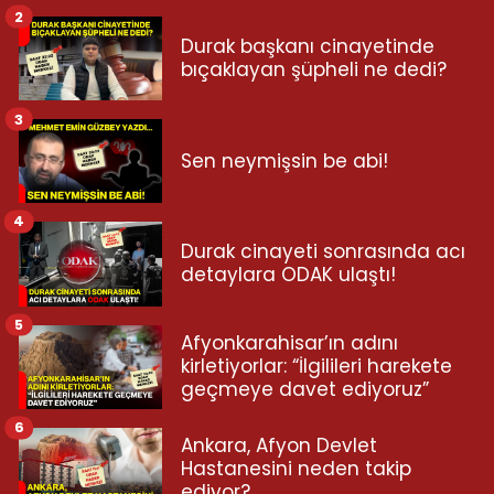
2
Durak başkanı cinayetinde
bıçaklayan şüpheli ne dedi?
3
Sen neymişsin be abi!
4
Durak cinayeti sonrasında acı
detaylara ODAK ulaştı!
5
Afyonkarahisar’ın adını
kirletiyorlar: “İlgilileri harekete
geçmeye davet ediyoruz”
6
Ankara, Afyon Devlet
Hastanesini neden takip
ediyor?