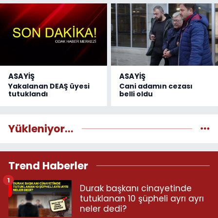
ASAYİŞ
ASAYİŞ
Yakalanan DEAŞ üyesi
Cani adamın cezası
tutuklandı
belli oldu
Yükleniyor...
Trend Haberler
1
Durak başkanı cinayetinde
tutuklanan 10 şüpheli ayrı ayrı
neler dedi?