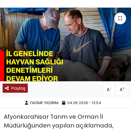
SPOR
11:11 MANŞET
Paylaş
-
+
A
A
FADİME YILDIRIM
04.06.2026 - 13:54
Afyonkarahisar Tarım ve Orman İl
Müdürlüğünden yapılan açıklamada,