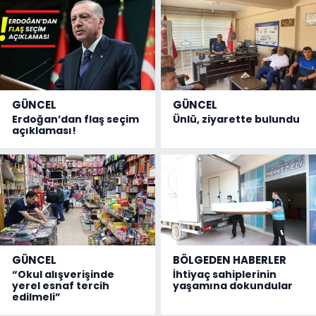
GÜNCEL
GÜNCEL
Erdoğan’dan flaş seçim
Ünlü, ziyarette bulundu
açıklaması!
GÜNCEL
BÖLGEDEN HABERLER
“Okul alışverişinde
İhtiyaç sahiplerinin
yerel esnaf tercih
yaşamına dokundular
edilmeli”