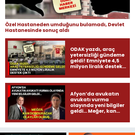
Özel Hastaneden umduğunu bulamadı, Devlet
Hastanesinde sonuç aldı
ODAK yazdı, araç
yetersizliği gündeme
geldi! Emniyete 4,5
milyon liralık destek
çıktı
Afyon’da avukatın
avukatı vurma
olayında yeni bilgiler
geldi... Meğer, kan
donduracak olaylar
olmuş...