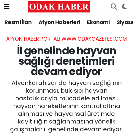
Resmi İlan
Afyon Haberleri
Ekonomi
Siyas
AFYONKARAHİSAR HABERLERİ
Nöbetçi Eczaneler
Resmi İlan
Hava Durumu
AFYON HABER PORTALI WWW.ODAKGAZETESI.COM
İl genelinde hayvan
ASAYİŞ
Trafik Durumu
sağlığı denetimleri
devam ediyor
GÜNCEL
Süper Lig Puan Durumu ve Fikstür
Afyonkarahisar’da hayvan sağlığının
SİYASET
Tüm Manşetler
korunması, bulaşıcı hayvan
hastalıklarıyla mücadele edilmesi,
EĞİTİM
Son Dakika Haberleri
hayvan hareketlerinin kontrol altına
alınması ve hayvansal üretimde
MAGAZİN
Haber Arşivi
kayıtlılığın sağlanmasına yönelik
SAĞLIK
çalışmalar il genelinde devam ediyor.