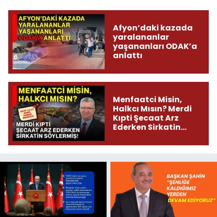
Afyon’daki kazada
yaralananlar
yaşananları ODAK’a
anlattı
Menfaatci Misin,
Halkcı Mısın? Merdi
Kıpti Şecaat Arz
Ederken Sirkatin
Söylermiş!