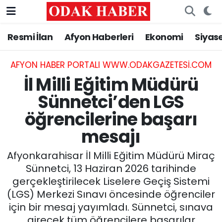
Resmi İlan
Afyon Haberleri
Ekonomi
Siyas
AFYONKARAHİSAR HABERLERİ
Nöbetçi Eczaneler
Resmi İlan
Hava Durumu
AFYON HABER PORTALI WWW.ODAKGAZETESI.COM
İl Milli Eğitim Müdürü
ASAYİŞ
Trafik Durumu
Sünnetci’den LGS
öğrencilerine başarı
GÜNCEL
Süper Lig Puan Durumu ve Fikstür
mesajı
SİYASET
Tüm Manşetler
Afyonkarahisar İl Milli Eğitim Müdürü Miraç
EĞİTİM
Son Dakika Haberleri
Sünnetci, 13 Haziran 2026 tarihinde
gerçekleştirilecek Liselere Geçiş Sistemi
MAGAZİN
Haber Arşivi
(LGS) Merkezi Sınavı öncesinde öğrenciler
için bir mesaj yayımladı. Sünnetci, sınava
SAĞLIK
girecek tüm öğrencilere başarılar