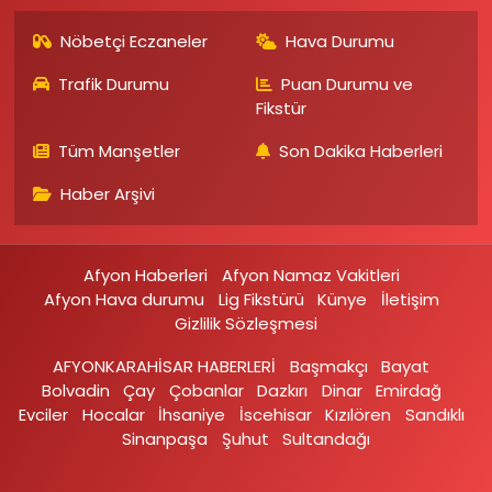
Nöbetçi Eczaneler
Hava Durumu
Trafik Durumu
Puan Durumu ve
Fikstür
Tüm Manşetler
Son Dakika Haberleri
Haber Arşivi
Afyon Haberleri
Afyon Namaz Vakitleri
Afyon Hava durumu
Lig Fikstürü
Künye
İletişim
Gizlilik Sözleşmesi
AFYONKARAHİSAR HABERLERİ
Başmakçı
Bayat
Bolvadin
Çay
Çobanlar
Dazkırı
Dinar
Emirdağ‎
Evciler‎
Hocalar
İhsaniye‎
İscehisar
Kızılören‎
Sandıklı‎
Sinanpaşa
Şuhut
Sultandağı