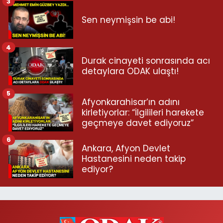
3
Sen neymişsin be abi!
4
Durak cinayeti sonrasında acı
detaylara ODAK ulaştı!
5
Afyonkarahisar’ın adını
kirletiyorlar: “İlgilileri harekete
geçmeye davet ediyoruz”
6
Ankara, Afyon Devlet
Hastanesini neden takip
ediyor?