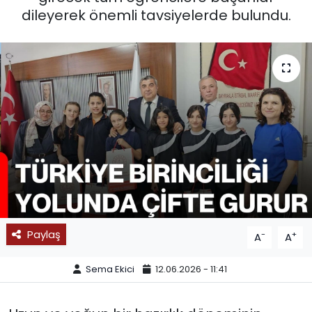
dileyerek önemli tavsiyelerde bulundu.
SPOR
11:11 MANŞET
Paylaş
-
+
A
A
Sema Ekici
12.06.2026 - 11:41