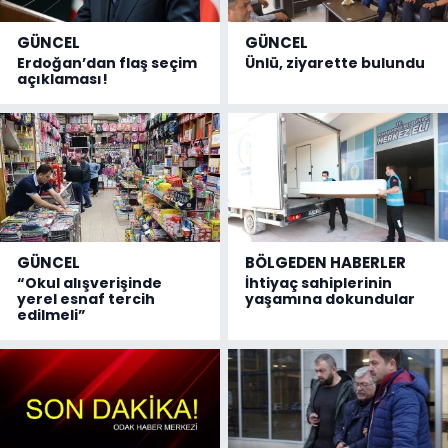
GÜNCEL
GÜNCEL
Erdoğan’dan flaş seçim
Ünlü, ziyarette bulundu
açıklaması!
GÜNCEL
BÖLGEDEN HABERLER
“Okul alışverişinde
İhtiyaç sahiplerinin
yerel esnaf tercih
yaşamına dokundular
edilmeli”