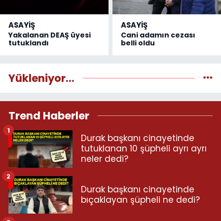
ASAYİŞ
ASAYİŞ
Yakalanan DEAŞ üyesi
Cani adamın cezası
tutuklandı
belli oldu
Yükleniyor...
Trend Haberler
1
Durak başkanı cinayetinde
tutuklanan 10 şüpheli ayrı ayrı
neler dedi?
2
Durak başkanı cinayetinde
bıçaklayan şüpheli ne dedi?