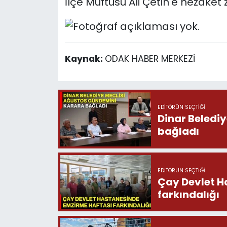
İlçe Müftüsü Ali Çetin'e nezaket
Kaynak:
ODAK HABER MERKEZİ
EDITÖRÜN SEÇTIĞI
Dinar Beledi
bağladı
EDITÖRÜN SEÇTIĞI
Çay Devlet H
farkındalığı