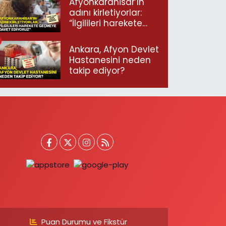
Afyonkarahisar’ın
adını kirletiyorlar:
“İlgilileri harekete
geçmeye davet
ediyoruz”
Ankara, Afyon Devlet
Hastanesini neden
takip ediyor?
Puan Durumu ve Fikstür