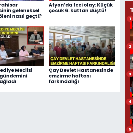
rahisar
Afyon’da feci olay: Küçük
sinin geleneksel
çocuk 6. kattan düştü!
leni nasıl geçti?
1
2
ediye Meclisi
Çay Devlet Hastanesinde
3
 gündemini
emzirme haftası
ağladı
farkındalığı
4
5