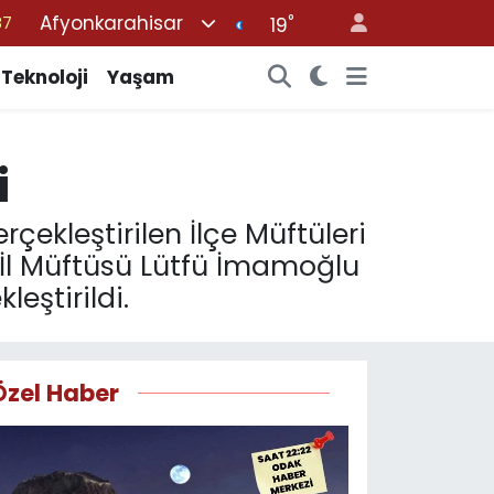
Afyonkarahisar
°
19
18
32
Teknoloji
Yaşam
38
59
i
14
çekleştirilen İlçe Müftüleri
, İl Müftüsü Lütfü İmamoğlu
eştirildi.
Özel Haber