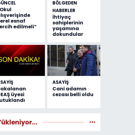
GÜNCEL
BÖLGEDEN
Okul
HABERLER
lışverişinde
İhtiyaç
erel esnaf
sahiplerinin
ercih edilmeli”
yaşamına
dokundular
SAYİŞ
ASAYİŞ
Yakalanan
Cani adamın
EAŞ üyesi
cezası belli oldu
utuklandı
Yükleniyor...