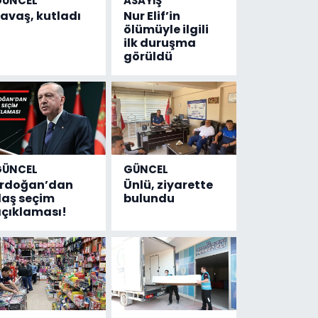
GÜNCEL
ASAYİŞ
avaş, kutladı
Nur Elif’in
ölümüyle ilgili
ilk duruşma
görüldü
GÜNCEL
GÜNCEL
Erdoğan’dan
Ünlü, ziyarette
laş seçim
bulundu
çıklaması!