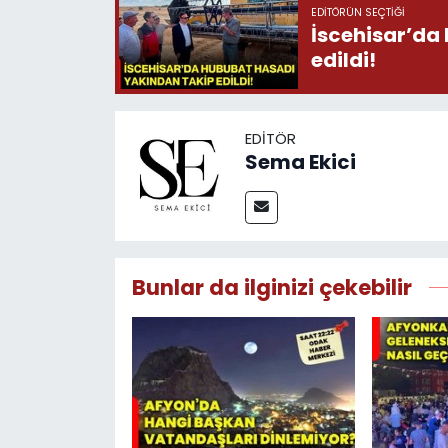
EDITÖRÜN SEÇTIĞI
İscehisar’da
edildi!
EDITÖR
Sema Ekici
Bunlar da ilginizi çekebilir