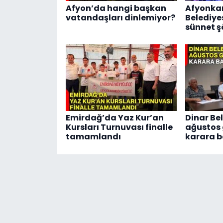
Afyon’da hangi başkan
Afyonka
vatandaşları dinlemiyor?
Belediye
sünnet şö
Emirdağ’da Yaz Kur’an
Dinar Bel
Kursları Turnuvası finalle
ağustos
tamamlandı
karara b