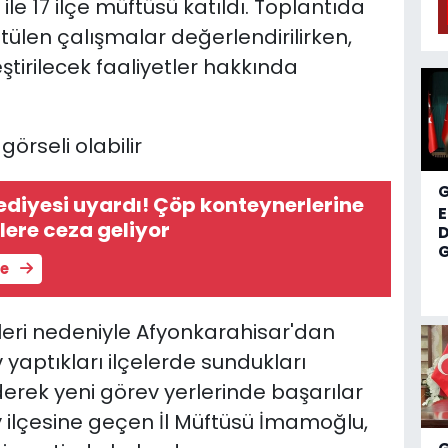
e 17 ilçe müftüsü katıldı. Toplantıda
ütülen çalışmalar değerlendirilirken,
rilecek faaliyetler hakkında
yardı! Çöp konteynerlerine
ere ceza geliyor
D
G
le
nleri nedeniyle Afyonkarahisar'dan
 yaptıkları ilçelerde sundukları
erek yeni görev yerlerinde başarılar
y ilçesine geçen İl Müftüsü İmamoğlu,