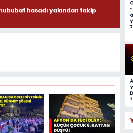
“
 hububat hasadı yakından takip
a
y
t
A
D
t