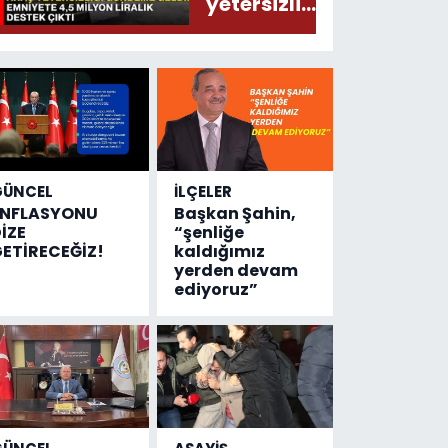
yetersizliği
gündeme
geldi!
Emniyete
4,5 milyon
liralık
destek
çıktı
GÜNCEL
İLÇELER
ENFLASYONU
Başkan Şahin,
İZE
“şenliğe
ETİRECEĞİZ!
kaldığımız
yerden devam
ediyoruz”