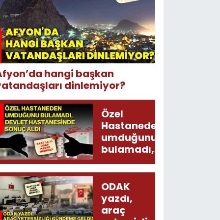
Afyon’da hangi başkan
vatandaşları dinlemiyor?
Özel
Hastaneden
umduğunu
bulamadı,
Devlet
Hastanesinde
sonuç aldı
ODAK
yazdı,
araç