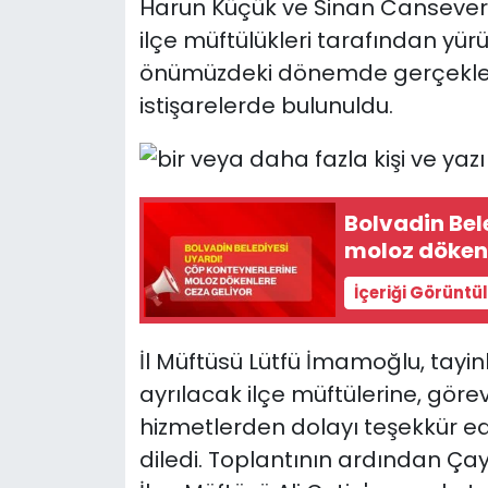
Harun Küçük ve Sinan Cansever il
ilçe müftülükleri tarafından yür
önümüzdeki dönemde gerçekleşti
istişarelerde bulunuldu.
Bolvadin Belediyesi u
moloz dökenl
İçeriği Görüntü
İl Müftüsü Lütfü İmamoğlu, tayi
ayrılacak ilçe müftülerine, görev
hizmetlerden dolayı teşekkür ed
diledi. Toplantının ardından Ça