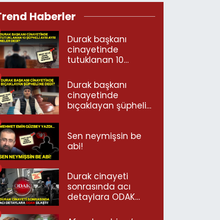
Trend Haberler
Durak başkanı
cinayetinde
tutuklanan 10
şüpheli ayrı ayrı
neler dedi?
Durak başkanı
cinayetinde
bıçaklayan şüpheli
ne dedi?
Sen neymişsin be
abi!
Durak cinayeti
sonrasında acı
detaylara ODAK
ulaştı!