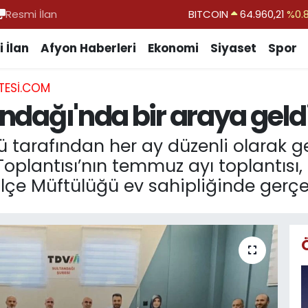
Resmi İlan
DOLAR
47,7436
%0.
EURO
55,2510
%0.
 İlan
Afyon Haberleri
Ekonomi
Siyaset
Spor
STERLİN
64,4811
%0.
TESI.COM
GRAM ALTIN
6648.99
%2.
andağı'nda bir araya geld
BİST100
13.779
%-
 tarafından her ay düzenli olarak ger
Toplantısı’nın temmuz ayı toplantısı
çe Müftülüğü ev sahipliğinde gerçekl