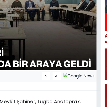
-
+
A
A
ı Mevlüt Şahiner, Tuğba Anatoprak,