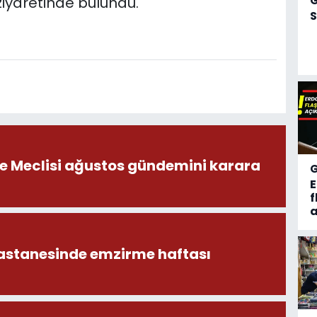
 ziyaretinde bulundu.
S
ye Meclisi ağustos gündemini karara
f
a
astanesinde emzirme haftası