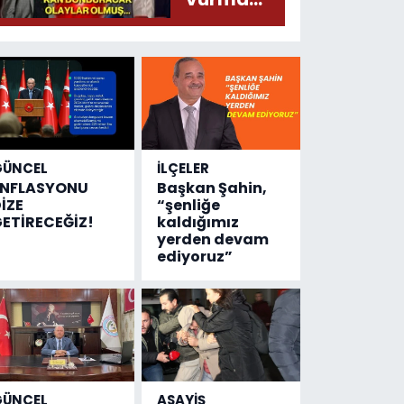
çıktı
olayında
yeni bilgiler
geldi...
Meğer, kan
donduracak
olaylar
olmuş...
GÜNCEL
İLÇELER
ENFLASYONU
Başkan Şahin,
İZE
“şenliğe
ETİRECEĞİZ!
kaldığımız
yerden devam
ediyoruz”
GÜNCEL
ASAYİŞ