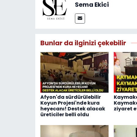
Sema Ekici
Bunlar da ilginizi çekebilir
Afyon'da sürdürülebilir
Kaymaka
Koyun Projesi'nde kura
Kaymaka
heyecanı! Destek alacak
ziyaret e
üreticiler belli oldu