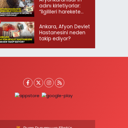
adını kirletiyorlar:
“İlgilileri harekete
geçmeye davet
ediyoruz”
Ankara, Afyon Devlet
Hastanesini neden
takip ediyor?
Puan Durumu ve Fikstür