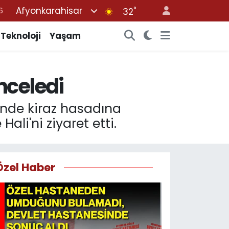
Afyonkarahisar
°
7
32
1
Teknoloji
Yaşam
2
2
nceledi
4
6
nde kiraz hasadına
ali'ni ziyaret etti.
Özel Haber