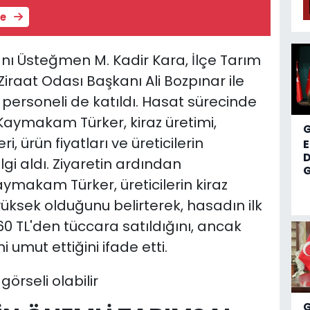
le
ı Üsteğmen M. Kadir Kara, İlçe Tarım
raat Odası Başkanı Ali Bozpınar ile
ersoneli de katıldı. Hasat sürecinde
 Kaymakam Türker, kiraz üretimi,
i, ürün fiyatları ve üreticilerin
D
lgi aldı. Ziyaretin ardından
G
makam Türker, üreticilerin kiraz
n yüksek olduğunu belirterek, hasadın ilk
60 TL'den tüccara satıldığını, ancak
i umut ettiğini ifade etti.