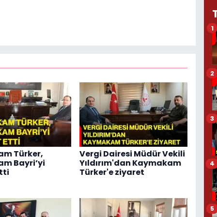
1
2
3
m Türker,
Vergi Dairesi Müdür Vekili
m Bayri’yi
Yıldırım'dan Kaymakam
4
tti
Türker'e ziyaret
5