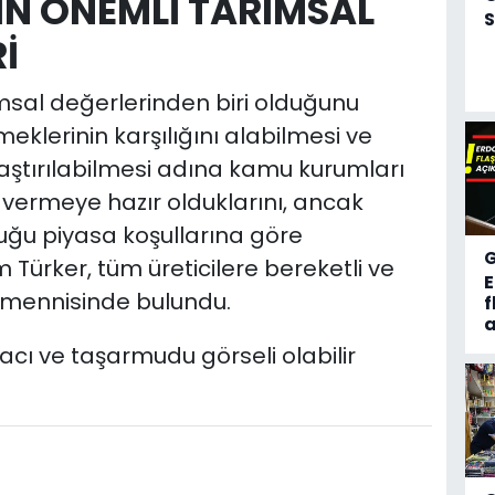
İN ÖNEMLİ TARIMSAL
S
İ
ımsal değerlerinden biri olduğunu
meklerinin karşılığını alabilmesi ve
aştırılabilmesi adına kamu kurumları
 vermeye hazır olduklarını, ancak
duğu piyasa koşullarına göre
 Türker, tüm üreticilere bereketli ve
temennisinde bulundu.
f
a