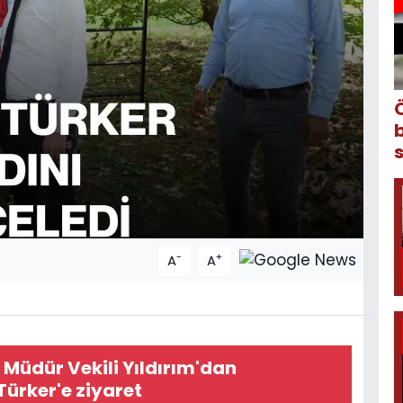
-
+
A
A
 Müdür Vekili Yıldırım'dan
rker'e ziyaret