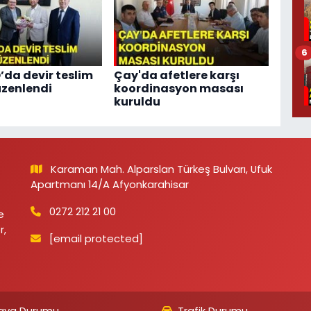
6
da devir teslim
Çay'da afetlere karşı
üzenlendi
koordinasyon masası
kuruldu
Karaman Mah. Alparslan Türkeş Bulvarı, Ufuk
Apartmanı 14/A Afyonkarahisar
0272 212 21 00
e
r,
[email protected]
ava Durumu
Trafik Durumu