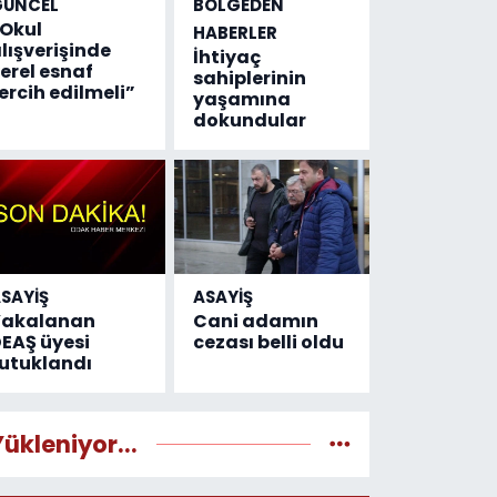
GÜNCEL
BÖLGEDEN
Okul
HABERLER
lışverişinde
İhtiyaç
erel esnaf
sahiplerinin
ercih edilmeli”
yaşamına
dokundular
SAYİŞ
ASAYİŞ
Yakalanan
Cani adamın
EAŞ üyesi
cezası belli oldu
utuklandı
Yükleniyor...