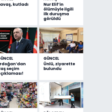
avaş, kutladı
Nur Elif’in
ölümüyle ilgili
ilk duruşma
görüldü
GÜNCEL
GÜNCEL
Erdoğan’dan
Ünlü, ziyarette
laş seçim
bulundu
çıklaması!