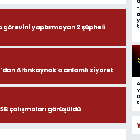
“
a
y
t
ıp görevini yaptırmayan 2 şüpheli
dan Altınkaynak’a anlamlı ziyaret
A
D
t
OSB çalışmaları görüşüldü