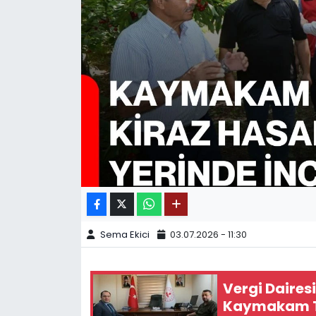
SPOR
11:11 MANŞET
Sema Ekici
03.07.2026 - 11:30
Vergi Dairesi
Kaymakam Tü