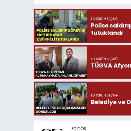
EDITÖRÜN SEÇTIĞI
Polise saldır
tutuklandı
EDITÖRÜN SEÇTIĞI
TÜGVA Afyon’
EDITÖRÜN SEÇTIĞI
Belediye ve 
EDITÖR