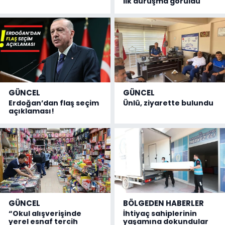
ilk duruşma görüldü
GÜNCEL
GÜNCEL
Erdoğan’dan flaş seçim
Ünlü, ziyarette bulundu
açıklaması!
GÜNCEL
BÖLGEDEN HABERLER
“Okul alışverişinde
İhtiyaç sahiplerinin
yerel esnaf tercih
yaşamına dokundular