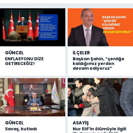
GÜNCEL
İLÇELER
ENFLASYONU DİZE
Başkan Şahin, “şenliğe
GETİRECEĞİZ!
kaldığımız yerden
devam ediyoruz”
GÜNCEL
ASAYİŞ
Savaş, kutladı
Nur Elif’in ölümüyle ilgili