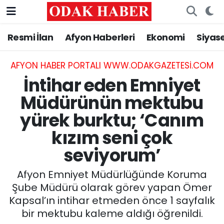
Resmi İlan
Afyon Haberleri
Ekonomi
Siyas
AFYONKARAHİSAR HABERLERİ
Nöbetçi Eczaneler
Resmi İlan
Hava Durumu
AFYON HABER PORTALI WWW.ODAKGAZETESI.COM
İntihar eden Emniyet
ASAYİŞ
Trafik Durumu
Müdürünün mektubu
yürek burktu; ‘Canım
GÜNCEL
Süper Lig Puan Durumu ve Fikstür
kızım seni çok
SİYASET
Tüm Manşetler
seviyorum’
EĞİTİM
Son Dakika Haberleri
Afyon Emniyet Müdürlüğünde Koruma
Şube Müdürü olarak görev yapan Ömer
MAGAZİN
Haber Arşivi
Kapsal’ın intihar etmeden önce 1 sayfalık
bir mektubu kaleme aldığı öğrenildi.
SAĞLIK