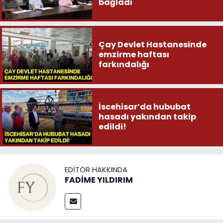
bağladı
Çay Devlet Hastanesinde
emzirme haftası
farkındalığı
İscehisar’da hububat
hasadı yakından takip
edildi!
EDITÖR HAKKINDA
FADİME YILDIRIM