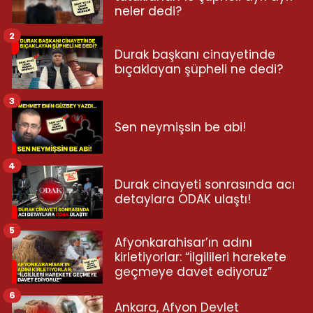
neler dedi?
2
Durak başkanı cinayetinde
bıçaklayan şüpheli ne dedi?
3
Sen neymişsin be abi!
4
Durak cinayeti sonrasında acı
detaylara ODAK ulaştı!
5
Afyonkarahisar’ın adını
kirletiyorlar: “İlgilileri harekete
geçmeye davet ediyoruz”
6
Ankara, Afyon Devlet