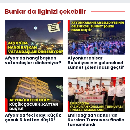
Bunlar da ilginizi çekebilir
Afyon’da hangi başkan
Afyonkarahisar
vatandaşları dinlemiyor?
Belediyesinin geleneksel
sünnet şöleni nasıl geçti?
Afyon’da feci olay: Küçük
Emirdağ’da Yaz Kur’an
çocuk 6. kattan düştü!
Kursları Turnuvası finalle
tamamlandı