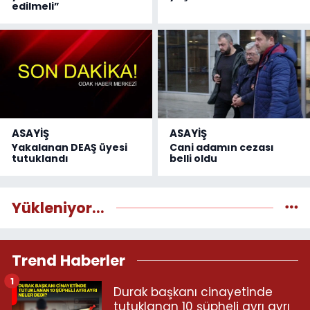
edilmeli”
ASAYİŞ
ASAYİŞ
Yakalanan DEAŞ üyesi
Cani adamın cezası
tutuklandı
belli oldu
Yükleniyor...
Trend Haberler
1
Durak başkanı cinayetinde
tutuklanan 10 şüpheli ayrı ayrı