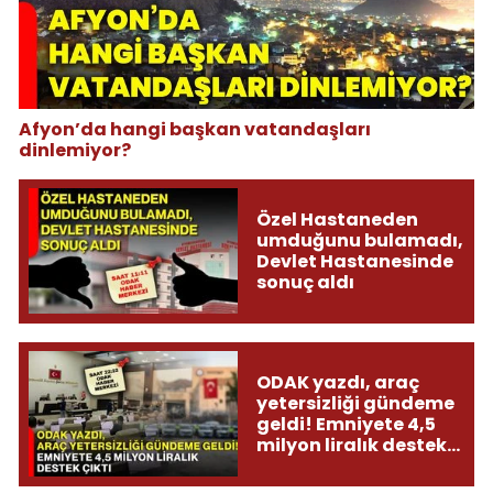
Afyon’da hangi başkan vatandaşları
dinlemiyor?
Özel Hastaneden
umduğunu bulamadı,
Devlet Hastanesinde
sonuç aldı
ODAK yazdı, araç
yetersizliği gündeme
geldi! Emniyete 4,5
milyon liralık destek
çıktı