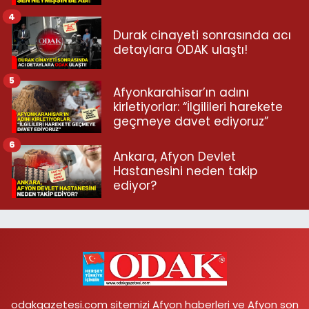
4
Durak cinayeti sonrasında acı
detaylara ODAK ulaştı!
5
Afyonkarahisar’ın adını
kirletiyorlar: “İlgilileri harekete
geçmeye davet ediyoruz”
6
Ankara, Afyon Devlet
Hastanesini neden takip
ediyor?
odakgazetesi.com sitemizi Afyon haberleri ve Afyon son