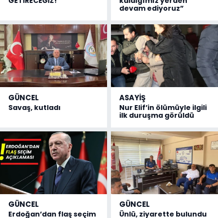
GETİRECEĞİZ!
kaldığımız yerden
devam ediyoruz”
GÜNCEL
ASAYİŞ
Savaş, kutladı
Nur Elif’in ölümüyle ilgili
ilk duruşma görüldü
GÜNCEL
GÜNCEL
Erdoğan’dan flaş seçim
Ünlü, ziyarette bulundu