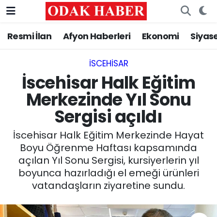
Resmi İlan
Afyon Haberleri
Ekonomi
Siyas
AFYONKARAHİSAR HABERLERİ
Nöbetçi Eczaneler
Resmi İlan
Hava Durumu
İSCEHISAR
İscehisar Halk Eğitim
ASAYİŞ
Trafik Durumu
Merkezinde Yıl Sonu
Sergisi açıldı
GÜNCEL
Süper Lig Puan Durumu ve Fikstür
İscehisar Halk Eğitim Merkezinde Hayat
SİYASET
Tüm Manşetler
Boyu Öğrenme Haftası kapsamında
açılan Yıl Sonu Sergisi, kursiyerlerin yıl
EĞİTİM
Son Dakika Haberleri
boyunca hazırladığı el emeği ürünleri
vatandaşların ziyaretine sundu.
MAGAZİN
Haber Arşivi
SAĞLIK