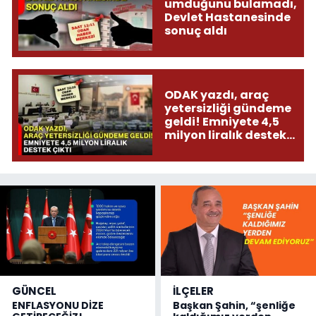
umduğunu bulamadı,
Devlet Hastanesinde
sonuç aldı
ODAK yazdı, araç
yetersizliği gündeme
geldi! Emniyete 4,5
milyon liralık destek
çıktı
GÜNCEL
İLÇELER
ENFLASYONU DİZE
Başkan Şahin, “şenliğe