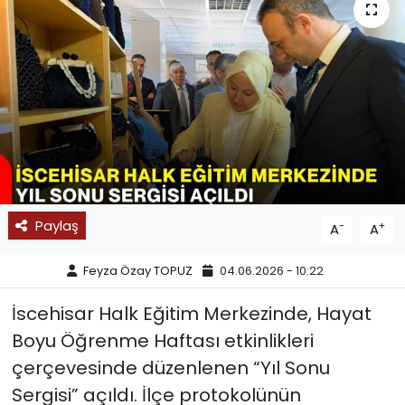
SPOR
11:11 MANŞET
Paylaş
-
+
A
A
Feyza Özay TOPUZ
04.06.2026 - 10:22
İscehisar Halk Eğitim Merkezinde, Hayat
Boyu Öğrenme Haftası etkinlikleri
çerçevesinde düzenlenen “Yıl Sonu
Sergisi” açıldı. İlçe protokolünün