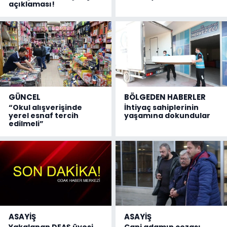
açıklaması!
GÜNCEL
BÖLGEDEN HABERLER
“Okul alışverişinde
İhtiyaç sahiplerinin
yerel esnaf tercih
yaşamına dokundular
edilmeli”
ASAYİŞ
ASAYİŞ
Yakalanan DEAŞ üyesi
Cani adamın cezası