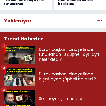
tutuklandı
belli oldu
Yükleniyor...
Trend Haberler
1
Durak başkanı cinayetinde
tutuklanan 10 şüpheli ayrı ayrı
neler dedi?
2
Durak başkanı cinayetinde
bıçaklayan şüpheli ne dedi?
3
Sen neymişsin be abi!