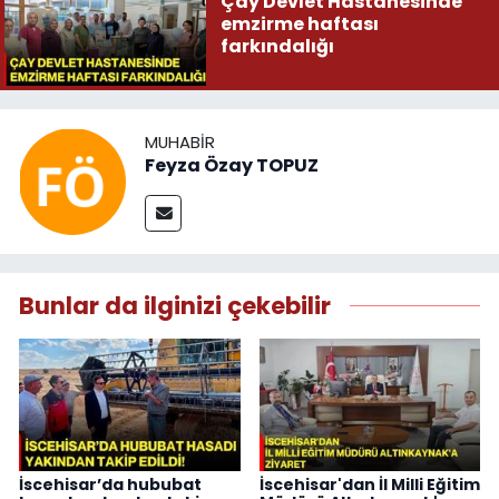
Çay Devlet Hastanesinde
emzirme haftası
farkındalığı
MUHABIR
Feyza Özay TOPUZ
Bunlar da ilginizi çekebilir
İscehisar’da hububat
İscehisar'dan İl Milli Eğitim