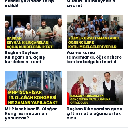
hasadı yakından takip
Müdürü Altınkaynak'a
edildi!
ziyaret
Başkan Seyhan
Yüzme kursu
Kılınçarslan, açılış
tamamlandı, öğrencilere
kurdelesini kesti
katılım belgeleri verildi
MHP İscehisar 15. Olağan
Başkan Kılınçarslan genç
Kongresi ne zaman
çiftin mutluluğuna ortak
yapılacak?
oldu