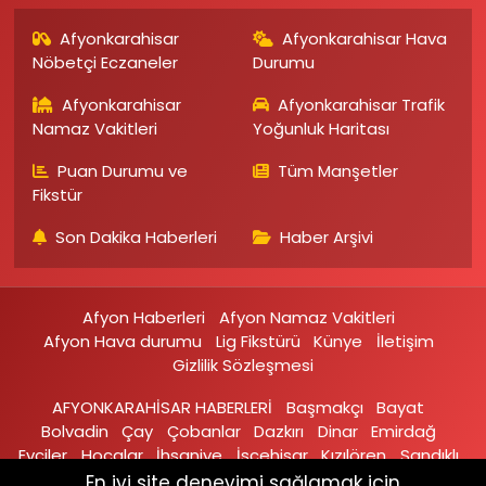
Afyonkarahisar
Afyonkarahisar Hava
Nöbetçi Eczaneler
Durumu
Afyonkarahisar
Afyonkarahisar Trafik
Namaz Vakitleri
Yoğunluk Haritası
Puan Durumu ve
Tüm Manşetler
Fikstür
Son Dakika Haberleri
Haber Arşivi
Afyon Haberleri
Afyon Namaz Vakitleri
Afyon Hava durumu
Lig Fikstürü
Künye
İletişim
Gizlilik Sözleşmesi
AFYONKARAHİSAR HABERLERİ
Başmakçı
Bayat
Bolvadin
Çay
Çobanlar
Dazkırı
Dinar
Emirdağ‎
Evciler‎
Hocalar
İhsaniye‎
İscehisar
Kızılören‎
Sandıklı‎
Sinanpaşa
Şuhut
Sultandağı
En iyi site deneyimi sağlamak için