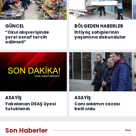
GÜNCEL
BÖLGEDEN HABERLER
“Okul alışverişinde
İhtiyaç sahiplerinin
yerel esnaf tercih
yaşamına dokundular
edilmeli”
ASAYİŞ
ASAYİŞ
Yakalanan DEAŞ üyesi
Cani adamın cezası
tutuklandı
belli oldu
Son Haberler