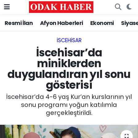
Resmi İlan
Afyon Haberleri
Ekonomi
Siyas
AFYONKARAHİSAR HABERLERİ
Afyonkarahisar Nöbetçi Eczaneler
Resmi İlan
Afyonkarahisar Hava Durumu
İSCEHISAR
İscehisar’da
ASAYİŞ
Afyonkarahisar Namaz Vakitleri
miniklerden
duygulandıran yıl sonu
GÜNCEL
Afyonkarahisar Trafik Yoğunluk Haritası
gösterisi
SİYASET
Süper Lig Puan Durumu ve Fikstür
İscehisar’da 4-6 yaş Kur’an kurslarının yıl
EĞİTİM
Tüm Manşetler
sonu programı yoğun katılımla
gerçekleştirildi.
MAGAZİN
Son Dakika Haberleri
SAĞLIK
Haber Arşivi