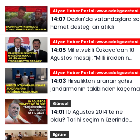
Afyon Haber Portalı www.odakgazetesi
14:07
Dazkırı’da vatandaşlara sosyal
hizmet desteği anlatıldı
Afyon Haber Portalı www.odakgazetesi
14:05
Milletvekili Özkaya’dan 10
Ağustos mesajı: “Milli iradenin
tecellisinde yeni bir sayfa”
Afyon Haber Portalı www.odakgazetesi
14:03
Hırsızlıktan aranan şahıs
jandarmanın takibinden kaçama
Güncel
14:01
10 Ağustos 2014’te ne
oldu? Tarihi seçimin üzerinden
12 yıl geçti
Eğitim