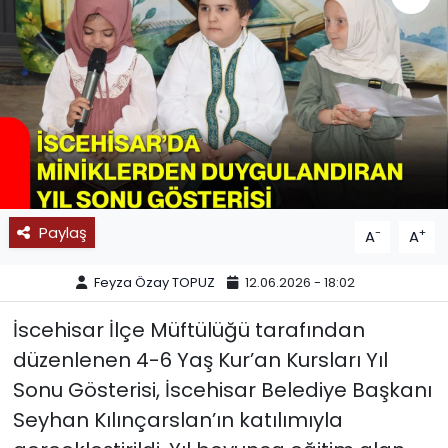
SPOR
11:11 MANŞET
Paylaş
-
+
A
A
Feyza Özay TOPUZ
12.06.2026 - 18:02
İscehisar İlçe Müftülüğü tarafından
düzenlenen 4-6 Yaş Kur’an Kursları Yıl
Sonu Gösterisi, İscehisar Belediye Başkanı
Seyhan Kılınçarslan’ın katılımıyla