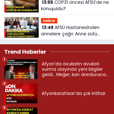
13:55
COP31 öncesi AFSÜ’de ne
konuşuldu?
SAĞLIK
13:49
AFSÜ Hastanesinden
annelere çağrı: Anne sütü
neden önemli?
Trend Haberler
1
Afyon’da avukatın avukatı
vurma olayında yeni bilgiler
geldi... Meğer, kan donduracak
olaylar olmuş...
2
Afyonkarahisar’da şok intihar
3