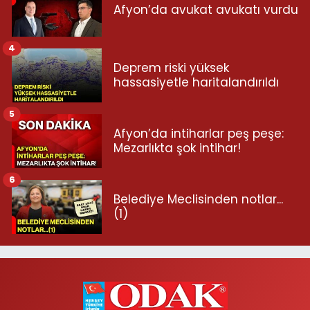
Afyon’da avukat avukatı vurdu
4
Deprem riski yüksek
hassasiyetle haritalandırıldı
5
Afyon’da intiharlar peş peşe:
Mezarlıkta şok intihar!
6
Belediye Meclisinden notlar...
(1)