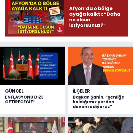
Afyon’da o bölge
ayağa kalktı: “Daha
ne olsun
istiyorsunuz?”
GÜNCEL
İLÇELER
ENFLASYONU DİZE
Başkan Şahin, “şenliğe
GETİRECEĞİZ!
kaldığımız yerden
devam ediyoruz”