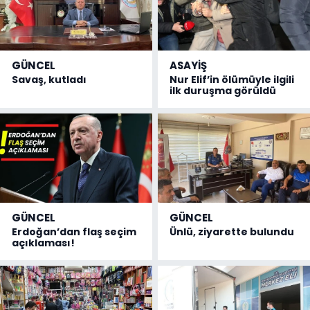
GÜNCEL
ASAYİŞ
Savaş, kutladı
Nur Elif’in ölümüyle ilgili
ilk duruşma görüldü
GÜNCEL
GÜNCEL
Erdoğan’dan flaş seçim
Ünlü, ziyarette bulundu
açıklaması!