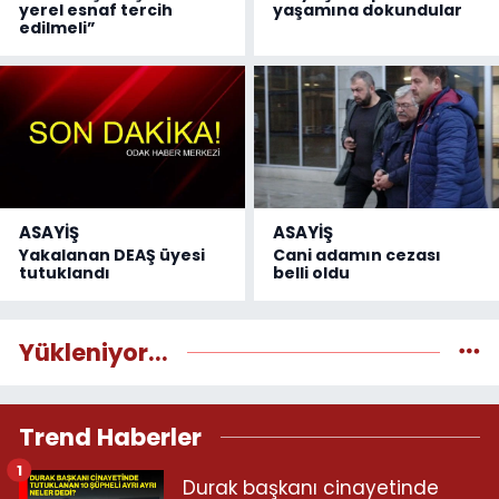
yerel esnaf tercih
yaşamına dokundular
edilmeli”
ASAYİŞ
ASAYİŞ
Yakalanan DEAŞ üyesi
Cani adamın cezası
tutuklandı
belli oldu
Yükleniyor...
Trend Haberler
1
Durak başkanı cinayetinde