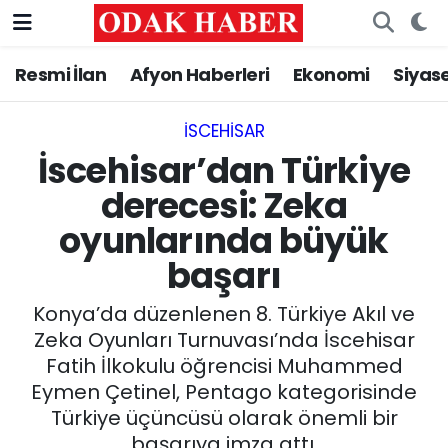
Resmi İlan
Afyon Haberleri
Ekonomi
Siyas
AFYONKARAHİSAR HABERLERİ
Nöbetçi Eczaneler
Resmi İlan
Hava Durumu
İSCEHISAR
İscehisar’dan Türkiye
ASAYİŞ
Trafik Durumu
derecesi: Zeka
oyunlarında büyük
GÜNCEL
Süper Lig Puan Durumu ve Fikstür
başarı
SİYASET
Tüm Manşetler
Konya’da düzenlenen 8. Türkiye Akıl ve
EĞİTİM
Son Dakika Haberleri
Zeka Oyunları Turnuvası’nda İscehisar
Fatih İlkokulu öğrencisi Muhammed
MAGAZİN
Haber Arşivi
Eymen Çetinel, Pentago kategorisinde
Türkiye üçüncüsü olarak önemli bir
SAĞLIK
başarıya imza attı.