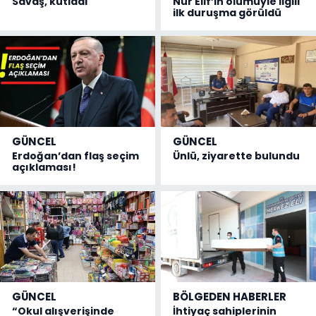
Savaş, kutladı
Nur Elif’in ölümüyle ilgili
ilk duruşma görüldü
GÜNCEL
GÜNCEL
Erdoğan’dan flaş seçim
Ünlü, ziyarette bulundu
açıklaması!
GÜNCEL
BÖLGEDEN HABERLER
“Okul alışverişinde
İhtiyaç sahiplerinin