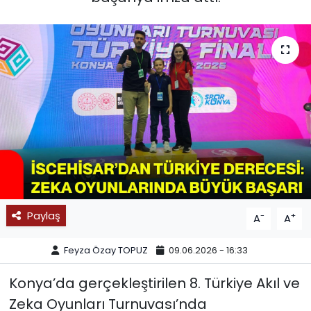
SPOR
11:11 MANŞET
Paylaş
-
+
A
A
Feyza Özay TOPUZ
09.06.2026 - 16:33
Konya’da gerçekleştirilen 8. Türkiye Akıl ve
Zeka Oyunları Turnuvası’nda