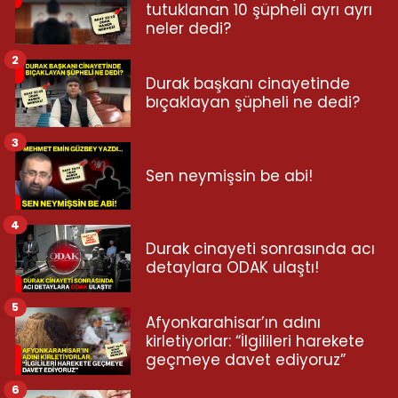
tutuklanan 10 şüpheli ayrı ayrı
neler dedi?
2
Durak başkanı cinayetinde
bıçaklayan şüpheli ne dedi?
3
Sen neymişsin be abi!
4
Durak cinayeti sonrasında acı
detaylara ODAK ulaştı!
5
Afyonkarahisar’ın adını
kirletiyorlar: “İlgilileri harekete
geçmeye davet ediyoruz”
6