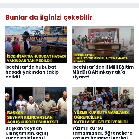
Bunlar da ilginizi çekebilir
İscehisar’da hububat
İscehisar'dan İl Milli Eğitim
hasadı yakından takip
Müdürü Altınkaynak'a
edildi!
ziyaret
Başkan Seyhan
Yüzme kursu
Kılınçarslan, açılış
tamamlandı, öğrencilere
kurdelesini kesti
katılım belgeleri verildi