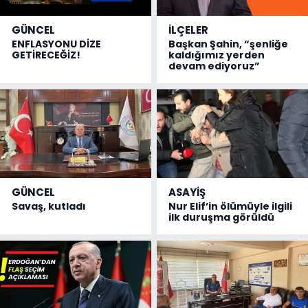
GÜNCEL
İLÇELER
ENFLASYONU DİZE
Başkan Şahin, “şenliğe
GETİRECEĞİZ!
kaldığımız yerden
devam ediyoruz”
GÜNCEL
ASAYİŞ
Savaş, kutladı
Nur Elif’in ölümüyle ilgili
ilk duruşma görüldü