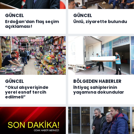
GÜNCEL
GÜNCEL
Erdoğan’dan flaş seçim
Ünlü, ziyarette bulundu
açıklaması!
GÜNCEL
BÖLGEDEN HABERLER
“Okul alışverişinde
İhtiyaç sahiplerinin
yerel esnaf tercih
yaşamına dokundular
edilmeli”