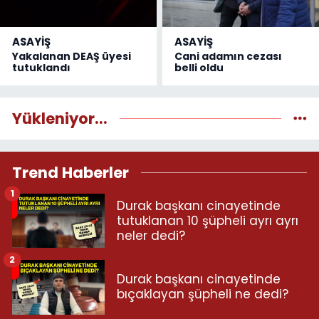
ASAYİŞ
ASAYİŞ
Yakalanan DEAŞ üyesi
Cani adamın cezası
tutuklandı
belli oldu
Yükleniyor...
Trend Haberler
1
Durak başkanı cinayetinde
tutuklanan 10 şüpheli ayrı ayrı
neler dedi?
2
Durak başkanı cinayetinde
bıçaklayan şüpheli ne dedi?