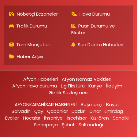
Nöbetçi Eczaneler
Hava Durumu
Trafik Durumu
Puan Durumu ve
Fikstür
Tüm Manşetler
Son Dakika Haberleri
Haber Arşivi
Afyon Haberleri
Afyon Namaz Vakitleri
Afyon Hava durumu
Lig Fikstürü
Künye
İletişim
Gizlilik Sözleşmesi
AFYONKARAHİSAR HABERLERİ
Başmakçı
Bayat
Bolvadin
Çay
Çobanlar
Dazkırı
Dinar
Emirdağ‎
Evciler‎
Hocalar
İhsaniye‎
İscehisar
Kızılören‎
Sandıklı‎
Sinanpaşa
Şuhut
Sultandağı