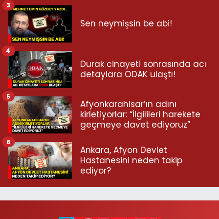
3
Sen neymişsin be abi!
4
Durak cinayeti sonrasında acı
detaylara ODAK ulaştı!
5
Afyonkarahisar’ın adını
kirletiyorlar: “İlgilileri harekete
geçmeye davet ediyoruz”
6
Ankara, Afyon Devlet
Hastanesini neden takip
ediyor?