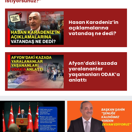
istiyorsunuz?”
Hasan Karadeniz’in
açıklamalarına
vatandaş ne dedi?
Afyon’daki kazada
yaralananlar
yaşananları ODAK’a
anlattı