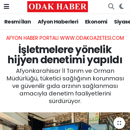
Resmi İlan
Afyon Haberleri
Ekonomi
Siyas
AFYONKARAHİSAR HABERLERİ
Nöbetçi Eczaneler
Resmi İlan
Hava Durumu
AFYON HABER PORTALI WWW.ODAKGAZETESI.COM
İşletmelere yönelik
ASAYİŞ
Trafik Durumu
hijyen denetimi yapıldı
GÜNCEL
Süper Lig Puan Durumu ve Fikstür
Afyonkarahisar İl Tarım ve Orman
Müdürlüğü, tüketici sağlığının korunması
SİYASET
Tüm Manşetler
ve güvenilir gıda arzının sağlanması
amacıyla denetim faaliyetlerini
EĞİTİM
Son Dakika Haberleri
sürdürüyor.
MAGAZİN
Haber Arşivi
SAĞLIK