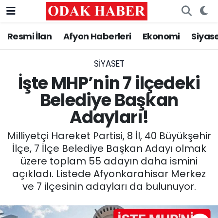
Resmi İlan
Afyon Haberleri
Ekonomi
Siyas
AFYONKARAHİSAR HABERLERİ
Nöbetçi Eczaneler
Resmi İlan
Hava Durumu
SIYASET
İşte MHP’nin 7 ilçedeki
ASAYİŞ
Trafik Durumu
Belediye Başkan
Adayları!
GÜNCEL
Süper Lig Puan Durumu ve Fikstür
Milliyetçi Hareket Partisi, 8 İl, 40 Büyükşehir
SİYASET
Tüm Manşetler
İlçe, 7 İlçe Belediye Başkan Adayı olmak
üzere toplam 55 adayın daha ismini
EĞİTİM
Son Dakika Haberleri
açıkladı. Listede Afyonkarahisar Merkez
ve 7 ilçesinin adayları da bulunuyor.
MAGAZİN
Haber Arşivi
SAĞLIK