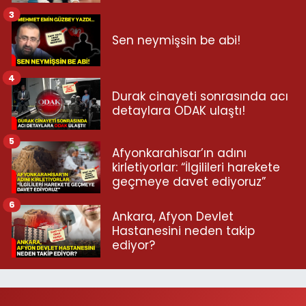
3
Sen neymişsin be abi!
4
Durak cinayeti sonrasında acı
detaylara ODAK ulaştı!
5
Afyonkarahisar’ın adını
kirletiyorlar: “İlgilileri harekete
geçmeye davet ediyoruz”
6
Ankara, Afyon Devlet
Hastanesini neden takip
ediyor?