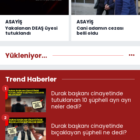
ASAYİŞ
ASAYİŞ
Yakalanan DEAŞ üyesi
Cani adamın cezası
tutuklandı
belli oldu
Yükleniyor...
Trend Haberler
1
Durak başkanı cinayetinde
tutuklanan 10 şüpheli ayrı ayrı
neler dedi?
2
Durak başkanı cinayetinde
bıçaklayan şüpheli ne dedi?