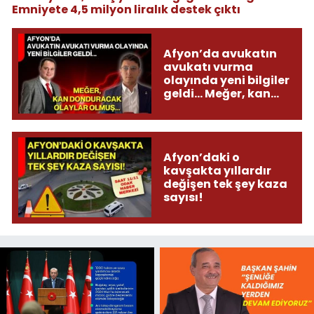
Emniyete 4,5 milyon liralık destek çıktı
Afyon’da avukatın
avukatı vurma
olayında yeni bilgiler
geldi... Meğer, kan
donduracak olaylar
olmuş...
Afyon’daki o
kavşakta yıllardır
değişen tek şey kaza
sayısı!