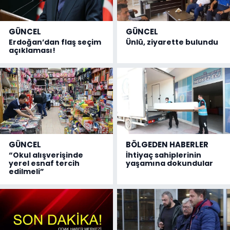
GÜNCEL
GÜNCEL
Erdoğan’dan flaş seçim
Ünlü, ziyarette bulundu
açıklaması!
GÜNCEL
BÖLGEDEN HABERLER
“Okul alışverişinde
İhtiyaç sahiplerinin
yerel esnaf tercih
yaşamına dokundular
edilmeli”