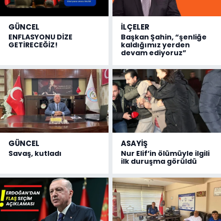
GÜNCEL
İLÇELER
ENFLASYONU DİZE
Başkan Şahin, “şenliğe
GETİRECEĞİZ!
kaldığımız yerden
devam ediyoruz”
GÜNCEL
ASAYİŞ
Savaş, kutladı
Nur Elif’in ölümüyle ilgili
ilk duruşma görüldü