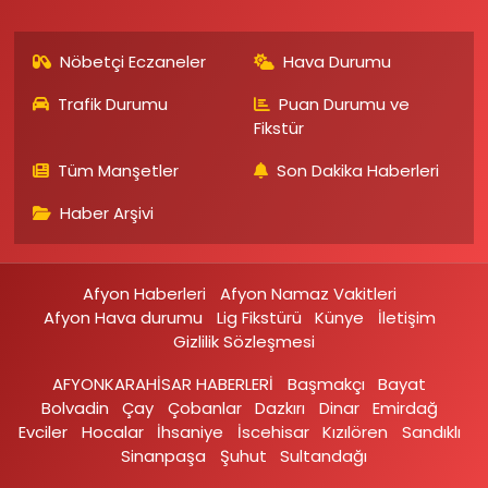
Nöbetçi Eczaneler
Hava Durumu
Trafik Durumu
Puan Durumu ve
Fikstür
Tüm Manşetler
Son Dakika Haberleri
Haber Arşivi
Afyon Haberleri
Afyon Namaz Vakitleri
Afyon Hava durumu
Lig Fikstürü
Künye
İletişim
Gizlilik Sözleşmesi
AFYONKARAHİSAR HABERLERİ
Başmakçı
Bayat
Bolvadin
Çay
Çobanlar
Dazkırı
Dinar
Emirdağ‎
Evciler‎
Hocalar
İhsaniye‎
İscehisar
Kızılören‎
Sandıklı‎
Sinanpaşa
Şuhut
Sultandağı