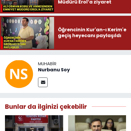
Müdürü Erol’a ziyaret
Öğrencinin Kur'an-ı Kerim'e
geçiş heyecanı paylaşıldı
MUHABIR
Nurbanu Soy
Bunlar da ilginizi çekebilir