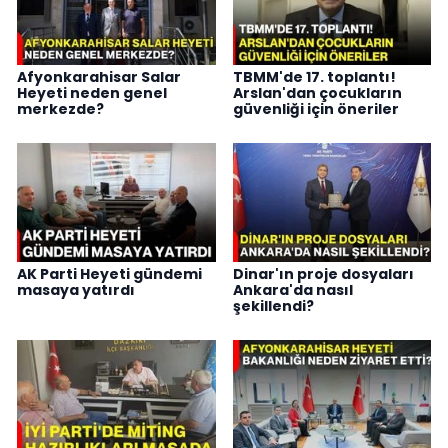
Afyonkarahisar Salar
TBMM'de 17. toplantı!
Heyeti neden genel
Arslan'dan çocukların
merkezde?
güvenliği için öneriler
AK Parti Heyeti gündemi
Dinar'ın proje dosyaları
masaya yatırdı
Ankara'da nasıl
şekillendi?