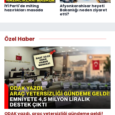
İYİ Parti'de miting
Afyonkarahisar heyeti
hazırlıkları masada
Bakanlığı neden ziyaret
etti?
Özel Haber
ODAK yazdı, araç yetersizliği gündeme geldi!