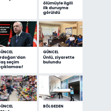
ölümüyle ilgili
ilk duruşma
görüldü
GÜNCEL
GÜNCEL
Erdoğan’dan
Ünlü, ziyarette
laş seçim
bulundu
çıklaması!
GÜNCEL
BÖLGEDEN