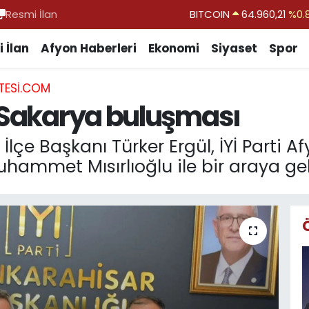
Resmi İlan
BITCOIN
64.960,21
%0.
DOLAR
47,7436
%0.
 İlan
Afyon Haberleri
Ekonomi
Siyaset
Spor
EURO
55,2510
%0.
TESI.COM
STERLİN
64,4811
%0.
n-Sakarya buluşması
GRAM ALTIN
6660.55
%0.
BİST100
13.779
%-
İlçe Başkanı Türker Ergül, İYİ Parti A
uhammet Mısırlıoğlu ile bir araya gel