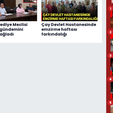
1
ediye Meclisi
Çay Devlet Hastanesinde
 gündemini
emzirme haftası
2
ağladı
farkındalığı
3
4
5