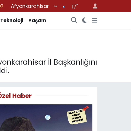
Afyonkarahisar
°
87
17
18
Teknoloji
Yaşam
32
38
03
14
fyonkarahisar İl Başkanlığını
di.
Özel Haber