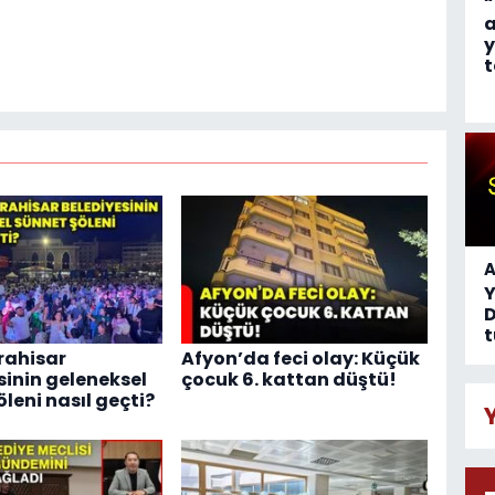
“
a
y
t
A
D
t
rahisar
Afyon’da feci olay: Küçük
sinin geleneksel
çocuk 6. kattan düştü!
leni nasıl geçti?