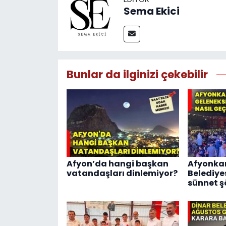
Sema Ekici
Bunlar da ilginizi çekebilir
Afyon’da hangi başkan
Afyonka
vatandaşları dinlemiyor?
Belediye
sünnet şö