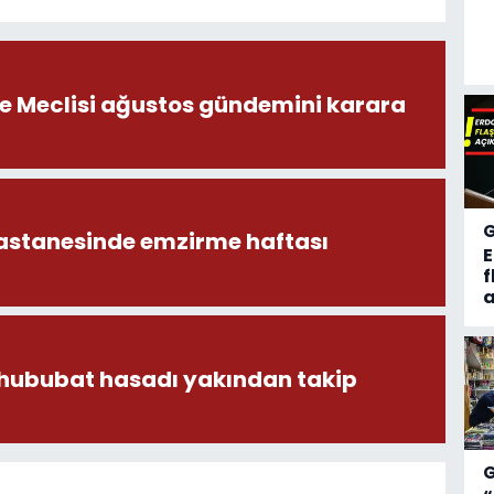
ye Meclisi ağustos gündemini karara
astanesinde emzirme haftası
f
a
 hububat hasadı yakından takip