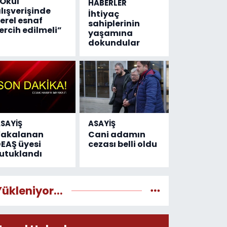
Okul
HABERLER
lışverişinde
İhtiyaç
erel esnaf
sahiplerinin
ercih edilmeli”
yaşamına
dokundular
SAYİŞ
ASAYİŞ
Yakalanan
Cani adamın
EAŞ üyesi
cezası belli oldu
utuklandı
Yükleniyor...