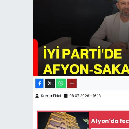
SPOR
11:11 MANŞET
Sema Ekici
08.07.2026 - 16:13
Afyon’da fec