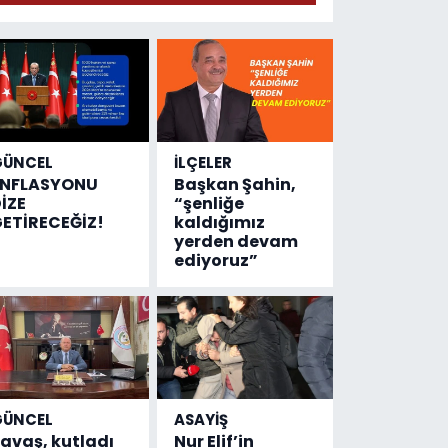
geldi!
Emniyete
4,5 milyon
liralık
destek
çıktı
GÜNCEL
İLÇELER
ENFLASYONU
Başkan Şahin,
İZE
“şenliğe
ETİRECEĞİZ!
kaldığımız
yerden devam
ediyoruz”
GÜNCEL
ASAYİŞ
avaş, kutladı
Nur Elif’in