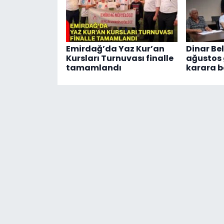
Emirdağ’da Yaz Kur’an
Dinar Bel
Kursları Turnuvası finalle
ağustos
tamamlandı
karara b