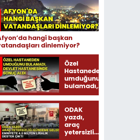
Afyon’da hangi başkan
vatandaşları dinlemiyor?
Özel
Hastaneden
umduğunu
bulamadı,
Devlet
Hastanesinde
sonuç aldı
ODAK
yazdı,
araç
yetersizliği
gündeme