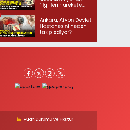
“İlgilileri harekete
geçmeye davet
ediyoruz”
Ankara, Afyon Devlet
Hastanesini neden
takip ediyor?
Puan Durumu ve Fikstür