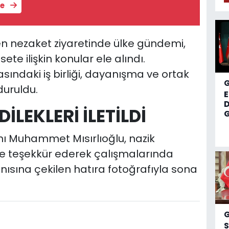
le
 nezaket ziyaretinde ülke gündemi,
ete ilişkin konular ele alındı.
asındaki iş birliği, dayanışma ve ortak
duruldu.
D
İLEKLERİ İLETİLDİ
G
anı Muhammet Mısırlıoğlu, nazik
l'e teşekkür ederek çalışmalarında
anısına çekilen hatıra fotoğrafıyla sona
S