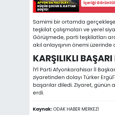
İçeriği Görüntü
Samimi bir ortamda gerçekleşen
teşkilat çalışmaları ve yerel siyas
Görüşmede, parti teşkilatları ar
akıl anlayışının önemi üzerinde 
KARŞILIKLI BAŞARI D
İYİ Parti Afyonkarahisar İl Başk
ziyaretinden dolayı Türker Ergü
başarılar diledi. Ziyaret, günün 
erdi.
Kaynak:
ODAK HABER MERKEZİ