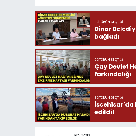
EDITÖRÜN SEÇTIĞI
Dinar Beledi
bağladı
EDITÖRÜN SEÇTIĞI
Çay Devlet H
farkındalığı
EDITÖRÜN SEÇTIĞI
İscehisar’da
edildi!
EDITÖR