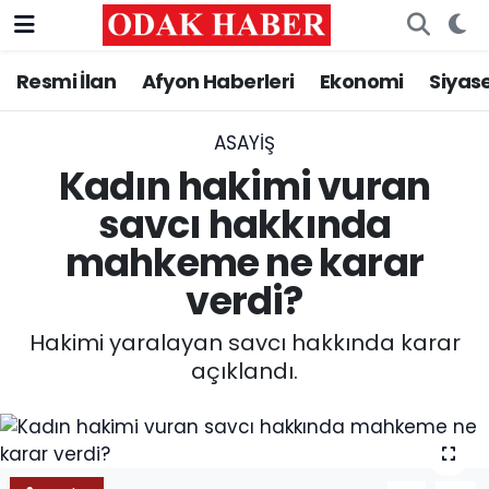
Resmi İlan
Afyon Haberleri
Ekonomi
Siyas
AFYONKARAHİSAR HABERLERİ
Nöbetçi Eczaneler
Resmi İlan
Hava Durumu
ASAYİŞ
Kadın hakimi vuran
ASAYİŞ
Trafik Durumu
savcı hakkında
mahkeme ne karar
GÜNCEL
Süper Lig Puan Durumu ve Fikstür
verdi?
SİYASET
Tüm Manşetler
Hakimi yaralayan savcı hakkında karar
EĞİTİM
Son Dakika Haberleri
açıklandı.
MAGAZİN
Haber Arşivi
SAĞLIK