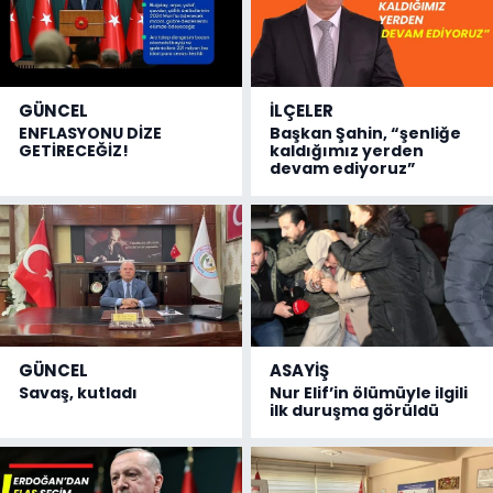
GÜNCEL
İLÇELER
ENFLASYONU DİZE
Başkan Şahin, “şenliğe
GETİRECEĞİZ!
kaldığımız yerden
devam ediyoruz”
GÜNCEL
ASAYİŞ
Savaş, kutladı
Nur Elif’in ölümüyle ilgili
ilk duruşma görüldü