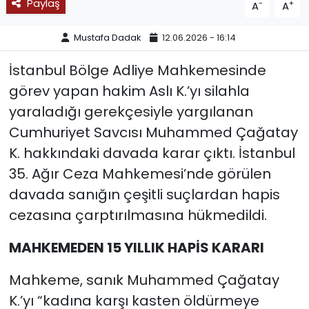
Paylaş
-
+
A
A
SPOR
Mustafa Dadak
12.06.2026 - 16:14
11:11 MANŞET
İstanbul Bölge Adliye Mahkemesinde
görev yapan hakim Aslı K.’yı silahla
yaraladığı gerekçesiyle yargılanan
Cumhuriyet Savcısı Muhammed Çağatay
K. hakkındaki davada karar çıktı. İstanbul
35. Ağır Ceza Mahkemesi’nde görülen
davada sanığın çeşitli suçlardan hapis
cezasına çarptırılmasına hükmedildi.
MAHKEMEDEN 15 YILLIK HAPİS KARARI
Mahkeme, sanık Muhammed Çağatay
K.’yı “kadına karşı kasten öldürmeye