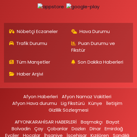
Nöbetçi Eczaneler
Hava Durumu
Trafik Durumu
Puan Durumu ve
Fikstür
Tüm Manşetler
Son Dakika Haberleri
Haber Arşivi
Afyon Haberleri
Afyon Namaz Vakitleri
Afyon Hava durumu
Lig Fikstürü
Künye
İletişim
Gizlilik Sözleşmesi
AFYONKARAHİSAR HABERLERİ
Başmakçı
Bayat
Bolvadin
Çay
Çobanlar
Dazkırı
Dinar
Emirdağ‎
Evciler‎
Hocalar
İhsaniye‎
İscehisar
Kızılören‎
Sandıklı‎