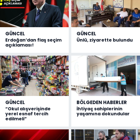
GÜNCEL
GÜNCEL
Erdoğan’dan flaş seçim
Ünlü, ziyarette bulundu
açıklaması!
GÜNCEL
BÖLGEDEN HABERLER
“Okul alışverişinde
İhtiyaç sahiplerinin
yerel esnaf tercih
yaşamına dokundular
edilmeli”