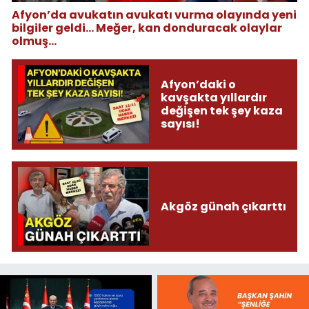
Afyon’da avukatın avukatı vurma olayında yeni
bilgiler geldi... Meğer, kan donduracak olaylar
olmuş...
Afyon’daki o
kavşakta yıllardır
değişen tek şey kaza
sayısı!
Akgöz günah çıkarttı