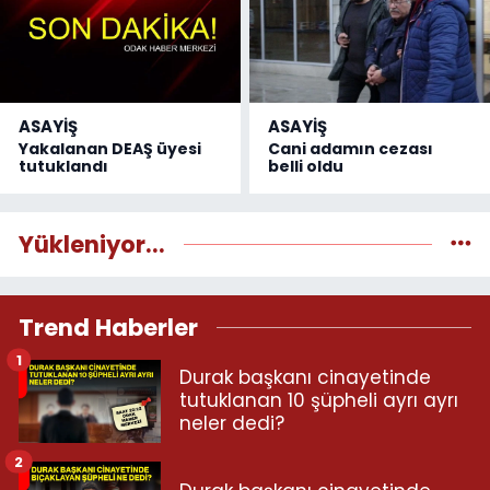
ASAYİŞ
ASAYİŞ
Yakalanan DEAŞ üyesi
Cani adamın cezası
tutuklandı
belli oldu
Yükleniyor...
Trend Haberler
1
Durak başkanı cinayetinde
tutuklanan 10 şüpheli ayrı ayrı
neler dedi?
2