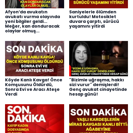
Afyon’da avukatın
Saniyelerle ölümden
avukatı vurma olayında
kurtuldu! Motosiklet
yeni bilgiler geldi...
duvara çarptı, sürücü
Meğer, kan donduracak
yaşamını yitirdi
olaylar olmuş...
Köyde Kanlı Kavga! Önce
"Bizimle uğraşma, hakkı
Komşusunu Öldürdü,
sizi vurur" demişlerdi!
Sonra Evi ve Aracı Ateşe
Genç avukat cinayetinde
Verdi
hesap günü!