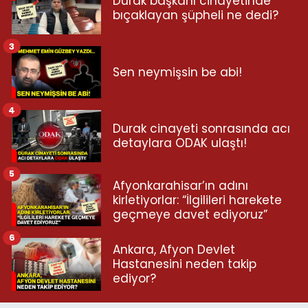
Durak başkanı cinayetinde
bıçaklayan şüpheli ne dedi?
3
Sen neymişsin be abi!
4
Durak cinayeti sonrasında acı
detaylara ODAK ulaştı!
5
Afyonkarahisar’ın adını
kirletiyorlar: “İlgilileri harekete
geçmeye davet ediyoruz”
6
Ankara, Afyon Devlet
Hastanesini neden takip
ediyor?