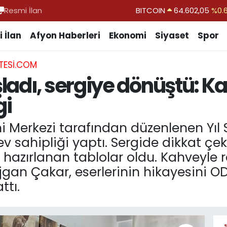
Resmi İlan
DOLAR
47,6006
%0.
EURO
55,0250
%0.
 İlan
Afyon Haberleri
Ekonomi
Siyaset
Spor
STERLİN
64,2398
%0
TESI.COM
GRAM ALTIN
6513.94
%0.
ladı, sergiye dönüştü: K
BİST100
13.768
%
gi
BITCOIN
64.602,05
%0.
 Merkezi tarafından düzenlenen Yıl So
 ev sahipliği yaptı. Sergide dikkat çe
k hazırlanan tablolar oldu. Kahveyle
jgan Çakar, eserlerinin hikayesini O
ttı.