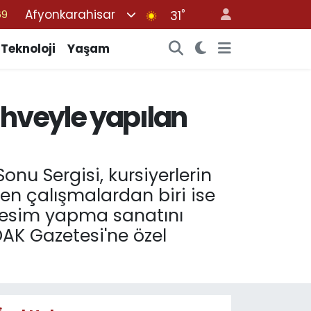
Afyonkarahisar
°
06
31
02
Teknoloji
Yaşam
.2
32
ahveyle yapılan
48
69
nu Sergisi, kursiyerlerin
ken çalışmalardan biri ise
 resim yapma sanatını
DAK Gazetesi'ne özel