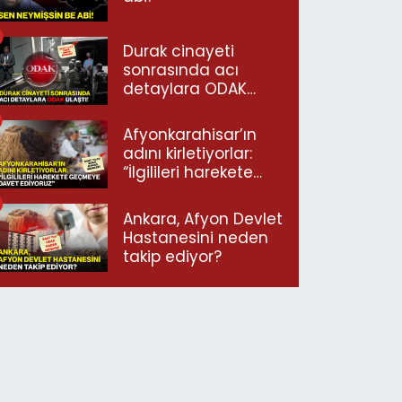
Durak cinayeti
sonrasında acı
detaylara ODAK
ulaştı!
Afyonkarahisar’ın
adını kirletiyorlar:
“İlgilileri harekete
geçmeye davet
ediyoruz”
Ankara, Afyon Devlet
Hastanesini neden
takip ediyor?