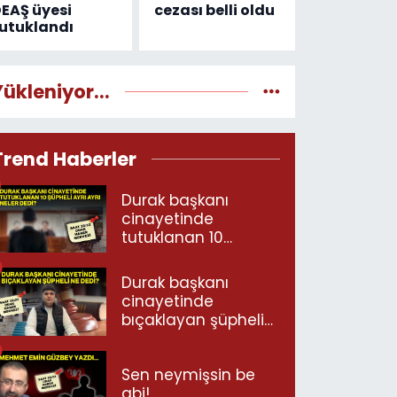
EAŞ üyesi
cezası belli oldu
utuklandı
Yükleniyor...
Trend Haberler
Durak başkanı
cinayetinde
tutuklanan 10
şüpheli ayrı ayrı
neler dedi?
Durak başkanı
cinayetinde
bıçaklayan şüpheli
ne dedi?
Sen neymişsin be
abi!