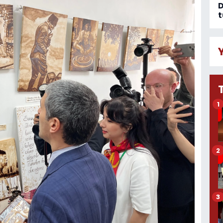
D
t
1
2
3