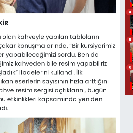
4
KİR
ü olan kahveyle yapılan tabloların
5
Çakar konuşmalarında, “Bir kursiyerimiz
r yapabileceğimizi sordu. Ben de
imiz kahveden bile resim yapabiliriz
6
dık” ifadelerini kullandı. İlk
n eserlerin sayısının hızla arttığını
ahve resim sergisi açtıklarını, bugün
sonu etkinlikleri kapsamında yeniden
di.