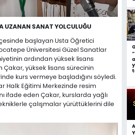
’A UZANAN SANAT YOLCULUĞU
ilçesinde başlayan Usta Öğretici
ocatepe Üniversitesi Güzel Sanatlar
“
yetinin ardından yüksek lisans
a
y
n Çakar, yüksek lisans sürecinin
t
inde kurs vermeye başladığını söyledi.
ar Halk Eğitimi Merkezinde resim
ı ifade eden Çakar, kurslarda yağlı
niklerle çalışmalar yürüttüklerini dile
A