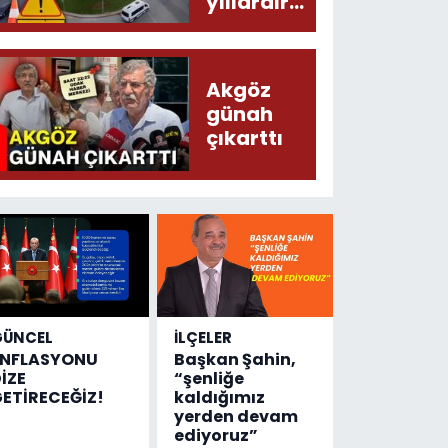
yıllardır
değişen
tek şey
kaza
Akgöz
sayısı!
günah
çıkarttı
GÜNCEL
İLÇELER
ENFLASYONU
Başkan Şahin,
İZE
“şenliğe
ETİRECEĞİZ!
kaldığımız
yerden devam
ediyoruz”