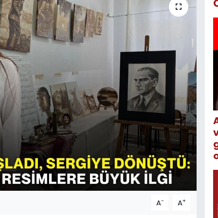
o
-
+
A
A