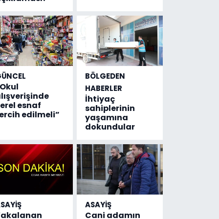
GÜNCEL
BÖLGEDEN
Okul
HABERLER
lışverişinde
İhtiyaç
erel esnaf
sahiplerinin
ercih edilmeli”
yaşamına
dokundular
SAYİŞ
ASAYİŞ
Yakalanan
Cani adamın