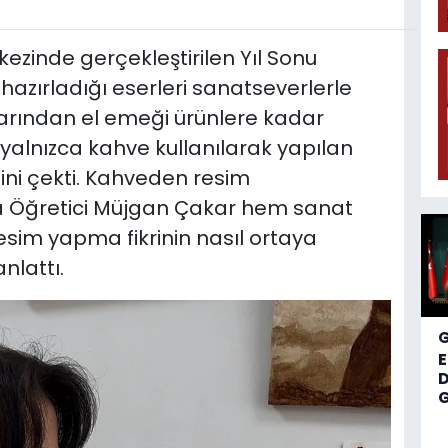
ezinde gerçekleştirilen Yıl Sonu
a hazırladığı eserleri sanatseverlerle
larından el emeği ürünlere kadar
, yalnızca kahve kullanılarak yapılan
isini çekti. Kahveden resim
a Öğretici Müjgan Çakar hem sanat
sim yapma fikrinin nasıl ortaya
nlattı.
D
G