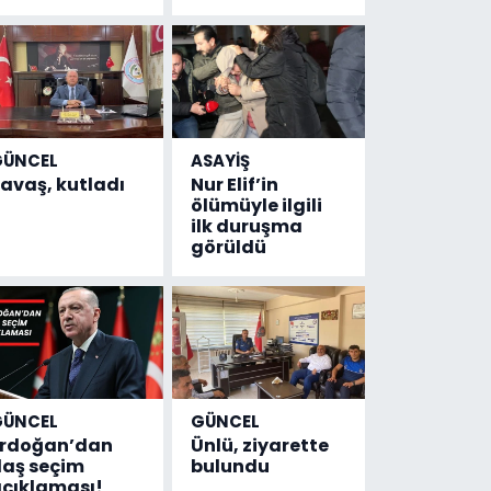
GÜNCEL
ASAYİŞ
avaş, kutladı
Nur Elif’in
ölümüyle ilgili
ilk duruşma
görüldü
GÜNCEL
GÜNCEL
Erdoğan’dan
Ünlü, ziyarette
laş seçim
bulundu
çıklaması!