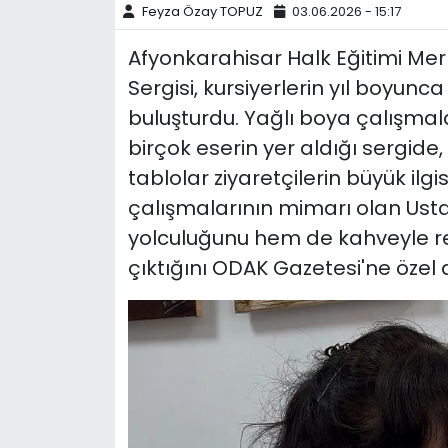
Feyza Özay TOPUZ
03.06.2026 - 15:17
Afyonkarahisar Halk Eğitimi Merk
Sergisi, kursiyerlerin yıl boyunc
buluşturdu. Yağlı boya çalışma
birçok eserin yer aldığı sergide
tablolar ziyaretçilerin büyük ilg
çalışmalarının mimarı olan Ust
yolculuğunu hem de kahveyle re
çıktığını ODAK Gazetesi'ne özel a