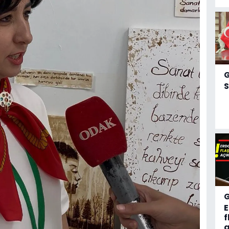
S
f
a