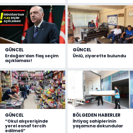
GÜNCEL
GÜNCEL
Erdoğan’dan flaş seçim
Ünlü, ziyarette bulundu
açıklaması!
GÜNCEL
BÖLGEDEN HABERLER
“Okul alışverişinde
İhtiyaç sahiplerinin
yerel esnaf tercih
yaşamına dokundular
edilmeli”