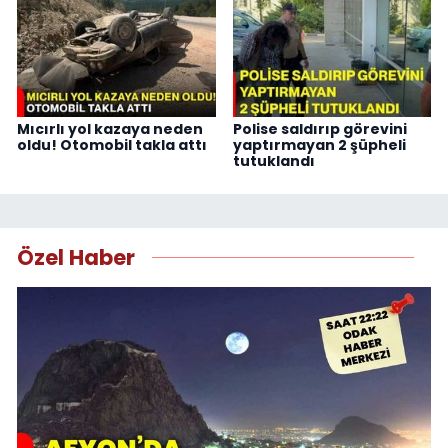
Mıcırlı yol kazaya neden
Polise saldırıp görevini
oldu! Otomobil takla attı
yaptırmayan 2 şüpheli
tutuklandı
Özel Haber