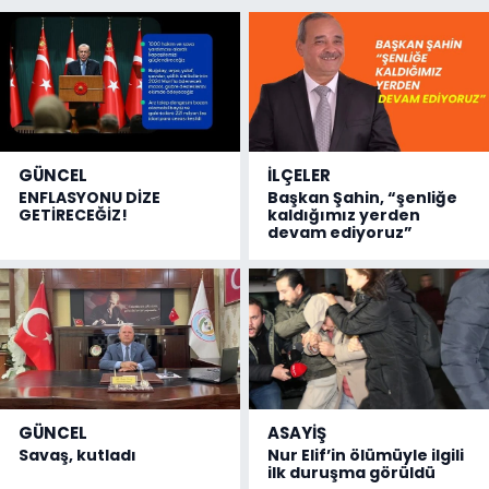
GÜNCEL
İLÇELER
ENFLASYONU DİZE
Başkan Şahin, “şenliğe
GETİRECEĞİZ!
kaldığımız yerden
devam ediyoruz”
GÜNCEL
ASAYİŞ
Savaş, kutladı
Nur Elif’in ölümüyle ilgili
ilk duruşma görüldü