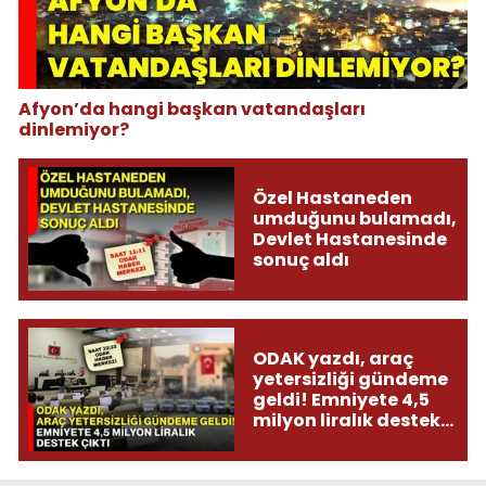
Afyon’da hangi başkan vatandaşları
dinlemiyor?
Özel Hastaneden
umduğunu bulamadı,
Devlet Hastanesinde
sonuç aldı
ODAK yazdı, araç
yetersizliği gündeme
geldi! Emniyete 4,5
milyon liralık destek
çıktı