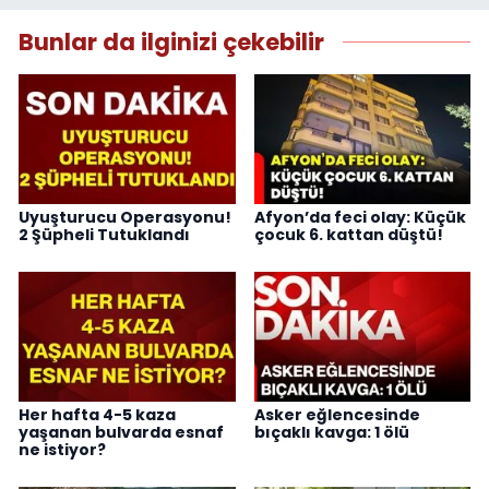
Bunlar da ilginizi çekebilir
Uyuşturucu Operasyonu!
Afyon’da feci olay: Küçük
2 Şüpheli Tutuklandı
çocuk 6. kattan düştü!
Her hafta 4-5 kaza
Asker eğlencesinde
yaşanan bulvarda esnaf
bıçaklı kavga: 1 ölü
ne istiyor?