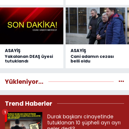
ASAYİŞ
ASAYİŞ
Yakalanan DEAŞ üyesi
Cani adamın cezası
tutuklandı
belli oldu
Yükleniyor...
Trend Haberler
1
Durak başkanı cinayetinde
tutuklanan 10 şüpheli ayrı ayrı
neler dedi?