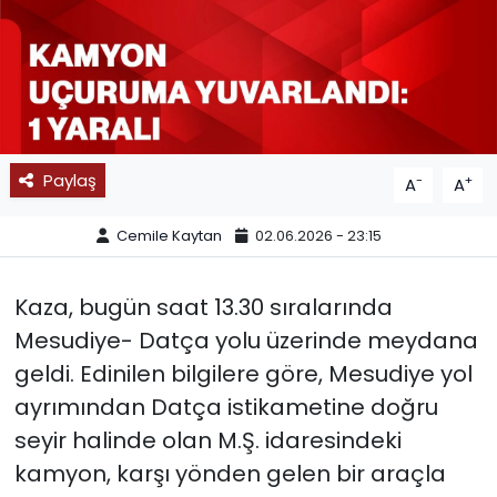
SPOR
11:11 MANŞET
Paylaş
-
+
A
A
Cemile Kaytan
02.06.2026 - 23:15
Kaza, bugün saat 13.30 sıralarında
Mesudiye- Datça yolu üzerinde meydana
geldi. Edinilen bilgilere göre, Mesudiye yol
ayrımından Datça istikametine doğru
seyir halinde olan M.Ş. idaresindeki
kamyon, karşı yönden gelen bir araçla