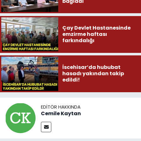
bağladı
Çay Devlet Hastanesinde
emzirme haftası
farkındalığı
İscehisar’da hububat
hasadı yakından takip
edildi!
EDITÖR HAKKINDA
Cemile Kaytan