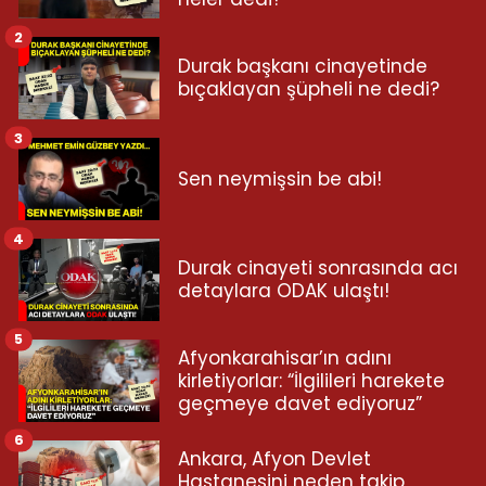
2
Durak başkanı cinayetinde
bıçaklayan şüpheli ne dedi?
3
Sen neymişsin be abi!
4
Durak cinayeti sonrasında acı
detaylara ODAK ulaştı!
5
Afyonkarahisar’ın adını
kirletiyorlar: “İlgilileri harekete
geçmeye davet ediyoruz”
6
Ankara, Afyon Devlet
Hastanesini neden takip