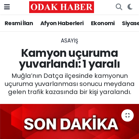
Resmi İlan
Afyon Haberleri
Ekonomi
Siyas
AFYONKARAHİSAR HABERLERİ
Nöbetçi Eczaneler
Resmi İlan
Hava Durumu
ASAYİŞ
Kamyon uçuruma
ASAYİŞ
Trafik Durumu
yuvarlandı: 1 yaralı
GÜNCEL
Süper Lig Puan Durumu ve Fikstür
Muğla’nın Datça ilçesinde kamyonun
uçuruma yuvarlanması sonucu meydana
SİYASET
Tüm Manşetler
gelen trafik kazasında bir kişi yaralandı.
EĞİTİM
Son Dakika Haberleri
MAGAZİN
Haber Arşivi
SAĞLIK