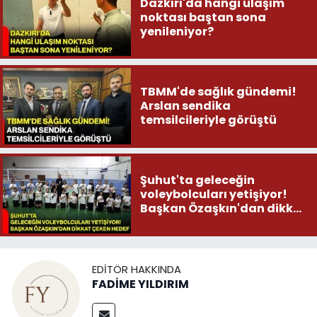
Dazkırı'da hangi ulaşım
noktası baştan sona
yenileniyor?
TBMM'de sağlık gündemi!
Arslan sendika
temsilcileriyle görüştü
Şuhut'ta geleceğin
voleybolcuları yetişiyor!
Başkan Özaşkın'dan dikkat
çeken hedef
EDITÖR HAKKINDA
FADİME YILDIRIM