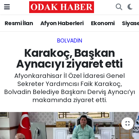
Resmi İlan
Afyon Haberleri
Ekonomi
Siyas
AFYONKARAHİSAR HABERLERİ
Nöbetçi Eczaneler
Resmi İlan
Hava Durumu
BOLVADIN
Karakoç, Başkan
ASAYİŞ
Trafik Durumu
Aynacıyı ziyaret etti
GÜNCEL
Süper Lig Puan Durumu ve Fikstür
Afyonkarahisar İl Özel İdaresi Genel
Sekreter Yardımcısı Faik Karakoç,
SİYASET
Tüm Manşetler
Bolvadin Belediye Başkanı Derviş Aynacı’yı
makamında ziyaret etti.
EĞİTİM
Son Dakika Haberleri
MAGAZİN
Haber Arşivi
SAĞLIK