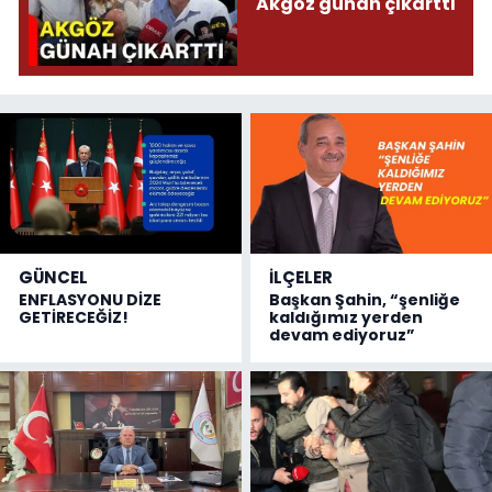
Akgöz günah çıkarttı
GÜNCEL
İLÇELER
ENFLASYONU DİZE
Başkan Şahin, “şenliğe
GETİRECEĞİZ!
kaldığımız yerden
devam ediyoruz”