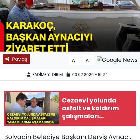
SPOR
11:11 MANŞET
Paylaş
-
+
A
A
FADİME YILDIRIM
03.07.2026 - 16:24
Cezaevi yolunda
asfalt ve kaldırım
çalışmaları
tamamlanma
aşamasında
Bolvadin Belediye Başkanı Derviş Aynacı,