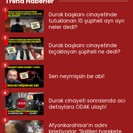
Trend Haberler
1
Durak başkanı cinayetinde
tutuklanan 10 şüpheli ayrı ayrı
neler dedi?
2
Durak başkanı cinayetinde
bıçaklayan şüpheli ne dedi?
3
Sen neymişsin be abi!
4
Durak cinayeti sonrasında acı
detaylara ODAK ulaştı!
5
Afyonkarahisar’ın adını
kirletiyorlar: “İlgilileri harekete