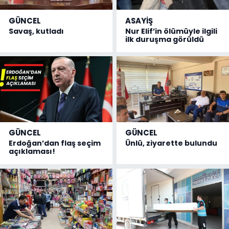
GÜNCEL
ASAYİŞ
Savaş, kutladı
Nur Elif’in ölümüyle ilgili
ilk duruşma görüldü
GÜNCEL
GÜNCEL
Erdoğan’dan flaş seçim
Ünlü, ziyarette bulundu
açıklaması!