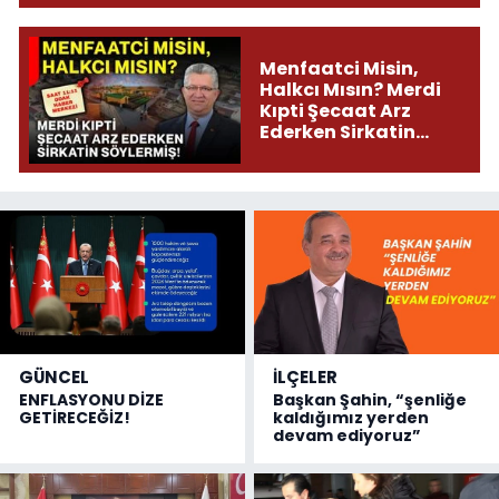
Menfaatci Misin,
Halkcı Mısın? Merdi
Kıpti Şecaat Arz
Ederken Sirkatin
Söylermiş!
GÜNCEL
İLÇELER
ENFLASYONU DİZE
Başkan Şahin, “şenliğe
GETİRECEĞİZ!
kaldığımız yerden
devam ediyoruz”