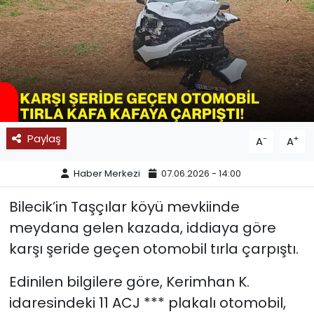
SPOR
11:11 MANŞET
Paylaş
-
+
A
A
Haber Merkezi
07.06.2026 - 14:00
Bilecik’in Taşçılar köyü mevkiinde
meydana gelen kazada, iddiaya göre
karşı şeride geçen otomobil tırla çarpıştı.
Edinilen bilgilere göre, Kerimhan K.
idaresindeki 11 ACJ *** plakalı otomobil,