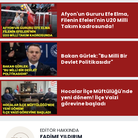
Afyon'un Gururu Efe Elma,
Filenin Efeleri'nin U20 Milli
Takım kadrosunda!
Bakan Gürlek: "Bu Milli Bir
Devlet Politikasıdır"
Hocalar İlçe Müftülüğü'nde
yeni dönem! İlçe Vaizi
görevine başladı
EDITÖR HAKKINDA
FADİME YILDIRIM