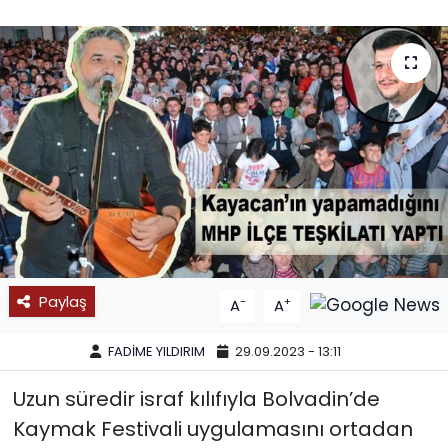
SPOR
11:11 MANŞET
Paylaş
-
+
A
A
FADİME YILDIRIM
29.09.2023 - 13:11
Uzun süredir israf kılıfıyla Bolvadin’de
Kaymak Festivali uygulamasını ortadan