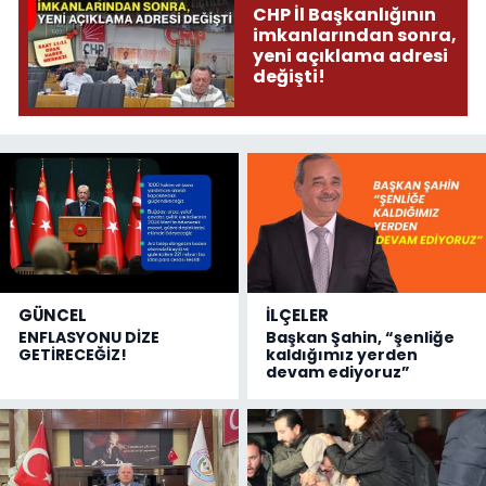
CHP İl Başkanlığının
imkanlarından sonra,
yeni açıklama adresi
değişti!
GÜNCEL
İLÇELER
ENFLASYONU DİZE
Başkan Şahin, “şenliğe
GETİRECEĞİZ!
kaldığımız yerden
devam ediyoruz”