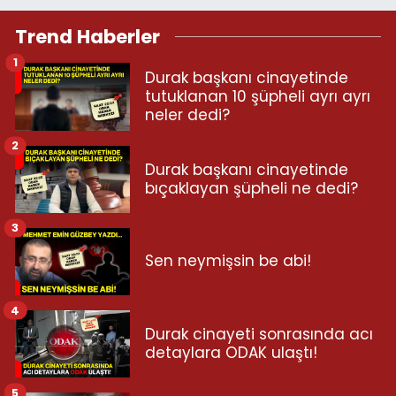
Trend Haberler
1
Durak başkanı cinayetinde
tutuklanan 10 şüpheli ayrı ayrı
neler dedi?
2
Durak başkanı cinayetinde
bıçaklayan şüpheli ne dedi?
3
Sen neymişsin be abi!
4
Durak cinayeti sonrasında acı
detaylara ODAK ulaştı!
5