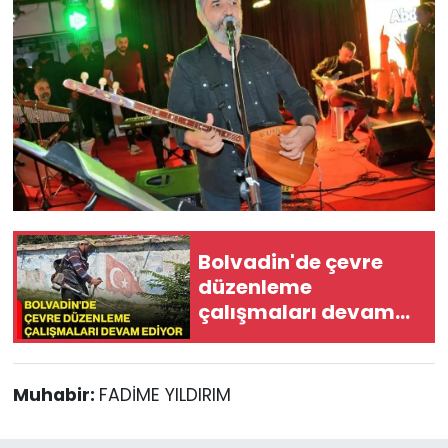
Bolvadin'de çevre
düzenleme
çalışmaları devam
ediyor
Muhabir:
FADİME YILDIRIM