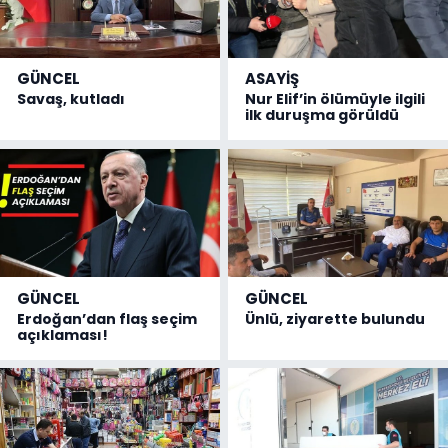
GÜNCEL
ASAYİŞ
Savaş, kutladı
Nur Elif’in ölümüyle ilgili
ilk duruşma görüldü
GÜNCEL
GÜNCEL
Erdoğan’dan flaş seçim
Ünlü, ziyarette bulundu
açıklaması!