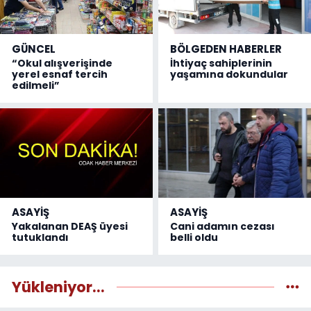
GÜNCEL
BÖLGEDEN HABERLER
“Okul alışverişinde
İhtiyaç sahiplerinin
yerel esnaf tercih
yaşamına dokundular
edilmeli”
ASAYİŞ
ASAYİŞ
Yakalanan DEAŞ üyesi
Cani adamın cezası
tutuklandı
belli oldu
Yükleniyor...