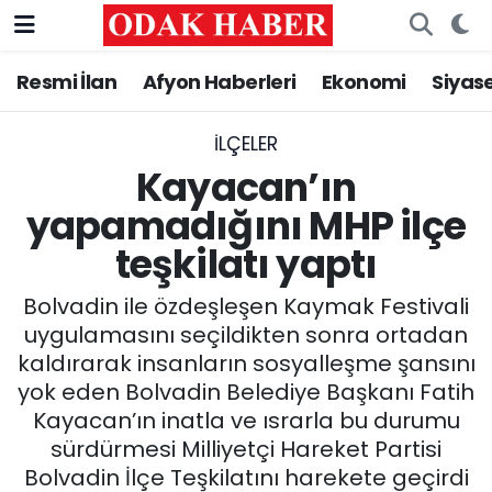
Resmi İlan
Afyon Haberleri
Ekonomi
Siyas
AFYONKARAHİSAR HABERLERİ
Nöbetçi Eczaneler
Resmi İlan
Hava Durumu
İLÇELER
Kayacan’ın
ASAYİŞ
Trafik Durumu
yapamadığını MHP ilçe
teşkilatı yaptı
GÜNCEL
Süper Lig Puan Durumu ve Fikstür
Bolvadin ile özdeşleşen Kaymak Festivali
SİYASET
Tüm Manşetler
uygulamasını seçildikten sonra ortadan
kaldırarak insanların sosyalleşme şansını
EĞİTİM
Son Dakika Haberleri
yok eden Bolvadin Belediye Başkanı Fatih
Kayacan’ın inatla ve ısrarla bu durumu
MAGAZİN
Haber Arşivi
sürdürmesi Milliyetçi Hareket Partisi
SAĞLIK
Bolvadin İlçe Teşkilatını harekete geçirdi