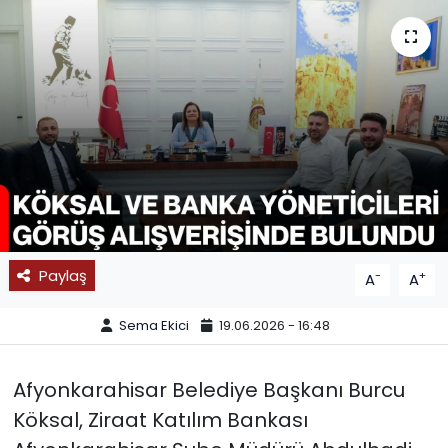
SPOR
11:11 MANŞET
Paylaş
-
+
A
A
Sema Ekici
19.06.2026 - 16:48
Afyonkarahisar Belediye Başkanı Burcu
Köksal, Ziraat Katılım Bankası