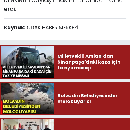
dileklerin paylaşılmasının ardından sona
erdi.
Kaynak:
ODAK HABER MERKEZİ
Milletvekili Arslan’dan
Sinanpaşa’daki kaza için
taziye mesajı
Bolvadin Belediyesinden
moloz uyarısı