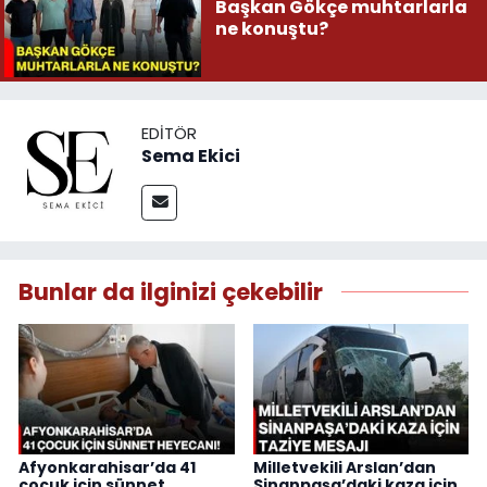
Başkan Gökçe muhtarlarla
ne konuştu?
EDITÖR
Sema Ekici
Bunlar da ilginizi çekebilir
Afyonkarahisar’da 41
Milletvekili Arslan’dan
çocuk için sünnet
Sinanpaşa’daki kaza için