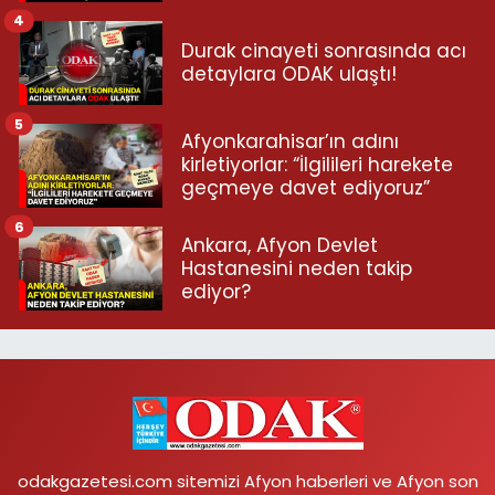
4
Durak cinayeti sonrasında acı
detaylara ODAK ulaştı!
5
Afyonkarahisar’ın adını
kirletiyorlar: “İlgilileri harekete
geçmeye davet ediyoruz”
6
Ankara, Afyon Devlet
Hastanesini neden takip
ediyor?
odakgazetesi.com sitemizi Afyon haberleri ve Afyon son