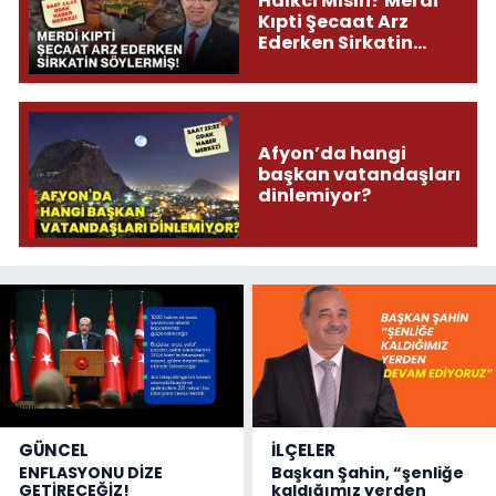
Halkcı Mısın? Merdi
Kıpti Şecaat Arz
Ederken Sirkatin
Söylermiş!
Afyon’da hangi
başkan vatandaşları
dinlemiyor?
GÜNCEL
İLÇELER
ENFLASYONU DİZE
Başkan Şahin, “şenliğe
GETİRECEĞİZ!
kaldığımız yerden