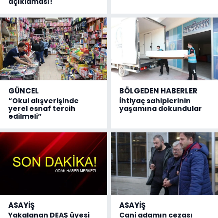
açıklaması!
GÜNCEL
BÖLGEDEN HABERLER
“Okul alışverişinde
İhtiyaç sahiplerinin
yerel esnaf tercih
yaşamına dokundular
edilmeli”
ASAYİŞ
ASAYİŞ
Yakalanan DEAŞ üyesi
Cani adamın cezası