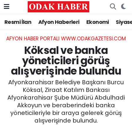
Resmi İlan
Afyon Haberleri
Ekonomi
Siyas
AFYONKARAHİSAR HABERLERİ
Nöbetçi Eczaneler
Resmi İlan
Hava Durumu
AFYON HABER PORTALI WWW.ODAKGAZETESI.COM
Köksal ve banka
ASAYİŞ
Trafik Durumu
yöneticileri görüş
alışverişinde bulundu
GÜNCEL
Süper Lig Puan Durumu ve Fikstür
Afyonkarahisar Belediye Başkanı Burcu
SİYASET
Tüm Manşetler
Köksal, Ziraat Katılım Bankası
Afyonkarahisar Şube Müdürü Abdulhadi
EĞİTİM
Son Dakika Haberleri
Akkoyun ve beraberindeki banka
yöneticileriyle bir araya gelerek görüş
MAGAZİN
Haber Arşivi
alışverişinde bulundu.
SAĞLIK