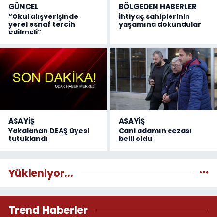
GÜNCEL
BÖLGEDEN HABERLER
“Okul alışverişinde
İhtiyaç sahiplerinin
yerel esnaf tercih
yaşamına dokundular
edilmeli”
ASAYİŞ
ASAYİŞ
Yakalanan DEAŞ üyesi
Cani adamın cezası
tutuklandı
belli oldu
Yükleniyor...
Trend Haberler