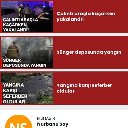
Çalıntı araçla kaçarken
yakalandı!
Sünger deposunda yangın
Yangına karşı seferber
oldular
MUHABIR
Nurbanu Soy