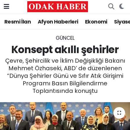
Resmi İlan
Afyon Haberleri
Ekonomi
Siyas
AFYONKARAHİSAR HABERLERİ
Nöbetçi Eczaneler
Resmi İlan
Hava Durumu
GÜNCEL
Konsept akıllı şehirler
ASAYİŞ
Trafik Durumu
Çevre, Şehircilik ve İklim Değişikliği Bakanı
GÜNCEL
Süper Lig Puan Durumu ve Fikstür
Mehmet Özhaseki, ABD’ de düzenlenen
“Dünya Şehirler Günü ve Sıfır Atık Girişimi
SİYASET
Tüm Manşetler
Programı Basın Bilgilendirme
Toplantısında konuştu
EĞİTİM
Son Dakika Haberleri
MAGAZİN
Haber Arşivi
SAĞLIK