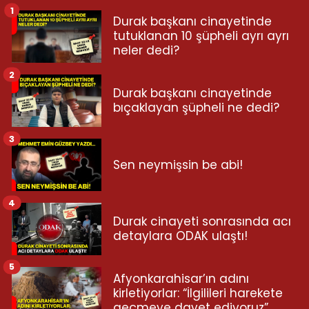
1
Durak başkanı cinayetinde
tutuklanan 10 şüpheli ayrı ayrı
neler dedi?
2
Durak başkanı cinayetinde
bıçaklayan şüpheli ne dedi?
3
Sen neymişsin be abi!
4
Durak cinayeti sonrasında acı
detaylara ODAK ulaştı!
5
Afyonkarahisar’ın adını
kirletiyorlar: “İlgilileri harekete
geçmeye davet ediyoruz”