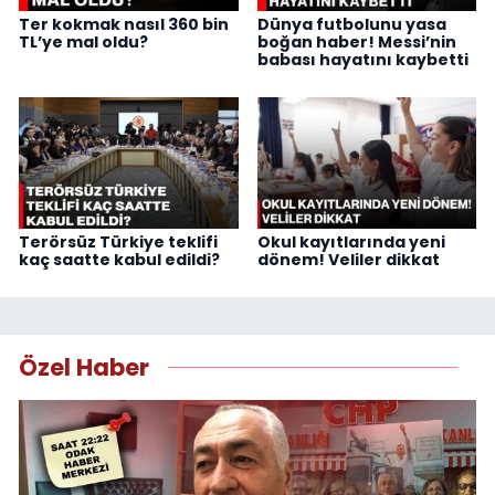
Ter kokmak nasıl 360 bin
Dünya futbolunu yasa
TL’ye mal oldu?
boğan haber! Messi’nin
babası hayatını kaybetti
Terörsüz Türkiye teklifi
Okul kayıtlarında yeni
kaç saatte kabul edildi?
dönem! Veliler dikkat
Özel Haber