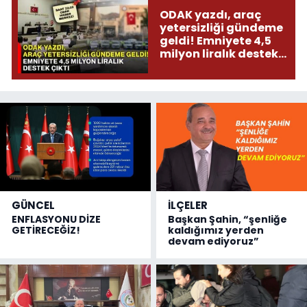
ODAK yazdı, araç
yetersizliği gündeme
geldi! Emniyete 4,5
milyon liralık destek
çıktı
GÜNCEL
İLÇELER
ENFLASYONU DİZE
Başkan Şahin, “şenliğe
GETİRECEĞİZ!
kaldığımız yerden
devam ediyoruz”