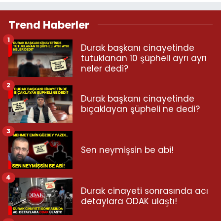
Trend Haberler
1
Durak başkanı cinayetinde
tutuklanan 10 şüpheli ayrı ayrı
neler dedi?
2
Durak başkanı cinayetinde
bıçaklayan şüpheli ne dedi?
3
Sen neymişsin be abi!
4
Durak cinayeti sonrasında acı
detaylara ODAK ulaştı!