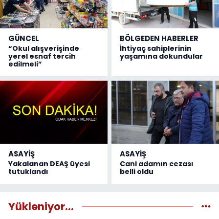
GÜNCEL
BÖLGEDEN HABERLER
“Okul alışverişinde
İhtiyaç sahiplerinin
yerel esnaf tercih
yaşamına dokundular
edilmeli”
ASAYİŞ
ASAYİŞ
Yakalanan DEAŞ üyesi
Cani adamın cezası
tutuklandı
belli oldu
Yükleniyor...