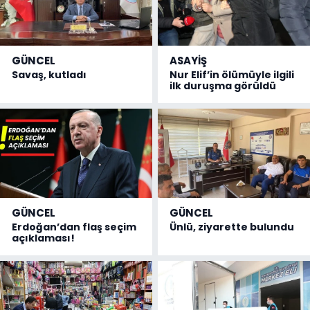
GÜNCEL
ASAYİŞ
Savaş, kutladı
Nur Elif’in ölümüyle ilgili
ilk duruşma görüldü
GÜNCEL
GÜNCEL
Erdoğan’dan flaş seçim
Ünlü, ziyarette bulundu
açıklaması!