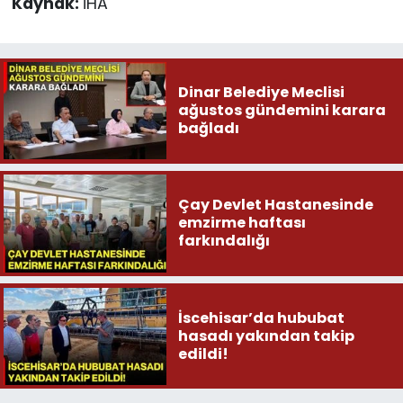
Kaynak:
İHA
Dinar Belediye Meclisi
ağustos gündemini karara
bağladı
Çay Devlet Hastanesinde
emzirme haftası
farkındalığı
İscehisar’da hububat
hasadı yakından takip
edildi!