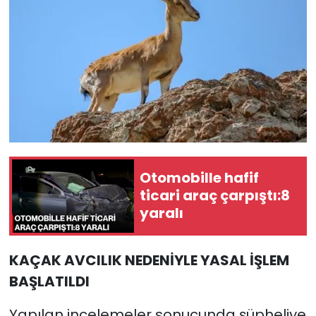
Otomobille hafif
ticari araç çarpıştı:8
yaralı
KAÇAK AVCILIK NEDENİYLE YASAL İŞLEM
BAŞLATILDI
Yapılan incelemeler sonucunda şüpheliye