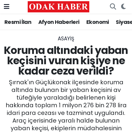
Resmi İlan
Afyon Haberleri
Ekonomi
Siyas
AFYONKARAHİSAR HABERLERİ
Nöbetçi Eczaneler
Resmi İlan
Hava Durumu
ASAYİŞ
Koruma altındaki yaban
ASAYİŞ
Trafik Durumu
keçisini vuran kişiye ne
kadar ceza verildi?
GÜNCEL
Süper Lig Puan Durumu ve Fikstür
Şırnak'ın Güçlükonak ilçesinde koruma
SİYASET
Tüm Manşetler
altında bulunan bir yaban keçisini av
tüfeğiyle yaraladığı belirlenen kişi
EĞİTİM
Son Dakika Haberleri
hakkında toplam 1 milyon 276 bin 278 lira
idari para cezası ve tazminat uygulandı.
MAGAZİN
Haber Arşivi
Araç içerisinde yaralı halde bulunan
SAĞLIK
yaban keçisi, ekiplerin müdahalesinin