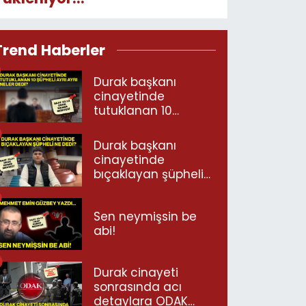
Trend Haberler
Durak başkanı
cinayetinde
tutuklanan 10
şüpheli ayrı ayrı
neler dedi?
Durak başkanı
cinayetinde
bıçaklayan şüpheli
ne dedi?
Sen neymişsin be
abi!
Durak cinayeti
sonrasında acı
detaylara ODAK