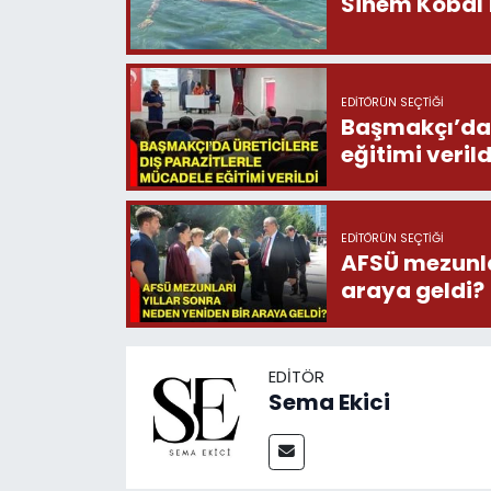
Sinem Kobal'ı
EDITÖRÜN SEÇTIĞI
Başmakçı’da 
eğitimi verild
EDITÖRÜN SEÇTIĞI
AFSÜ mezunlar
araya geldi?
EDITÖR
Sema Ekici