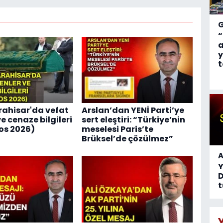
“
a
y
t
ahisar'da vefat
Arslan’dan YENİ Parti’ye
e cenaze bilgileri
sert eleştiri: “Türkiye’nin
os 2026)
meselesi Paris’te
Brüksel’de çözülmez”
A
D
t