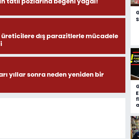
n tatil pozlarına beğeni yağdı!
S
üreticilere dış parazitlerle mücadele
i
ı yıllar sonra neden yeniden bir
f
a