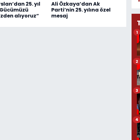
slan’dan 25. yıl
Ali Özkaya’dan Ak
 “Gücümüzü
Parti’nin 25. yılına özel
izden alıyoruz”
mesaj
1
2
3
4