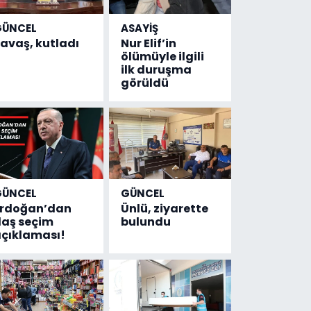
GÜNCEL
ASAYİŞ
avaş, kutladı
Nur Elif’in
ölümüyle ilgili
ilk duruşma
görüldü
GÜNCEL
GÜNCEL
Erdoğan’dan
Ünlü, ziyarette
laş seçim
bulundu
çıklaması!