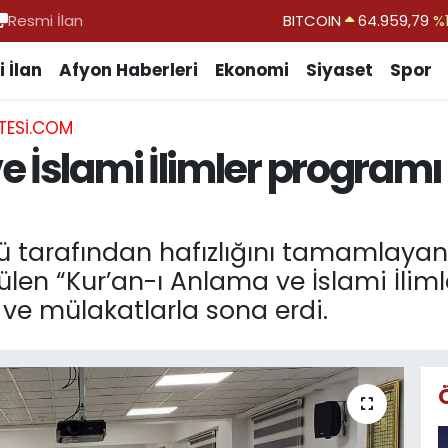
Resmi İlan
DOLAR
47,7436
%0.
EURO
55,2510
%0.
 İlan
Afyon Haberleri
Ekonomi
Siyaset
Spor
STERLİN
64,4811
%0.
TESI.COM
GRAM ALTIN
6660.55
%0.
 İslami İlimler programı 
BİST100
13.779
%-
ü tarafından hafızlığını tamamlayan 
ülen “Kur’an-ı Anlama ve İslami İliml
v ve mülakatlarla sona erdi.