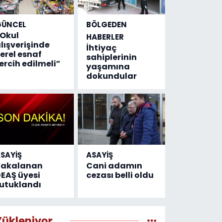
GÜNCEL
BÖLGEDEN
Okul
HABERLER
lışverişinde
İhtiyaç
erel esnaf
sahiplerinin
ercih edilmeli”
yaşamına
dokundular
SAYİŞ
ASAYİŞ
Yakalanan
Cani adamın
EAŞ üyesi
cezası belli oldu
utuklandı
Yükleniyor...