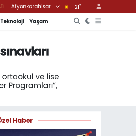
Afyonkarahisar
°
21
18
32
Teknoloji
Yaşam
38
03
sınavları
14
ortaokul ve lise
er Programları”,
Özel Haber