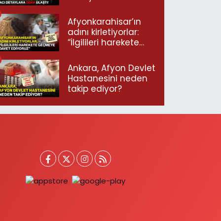
ulaştı!
Afyonkarahisar’ın
adını kirletiyorlar:
“İlgilileri harekete
geçmeye davet
ediyoruz”
Ankara, Afyon Devlet
Hastanesini neden
takip ediyor?