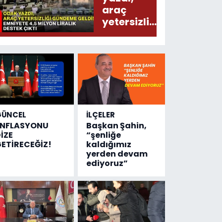
araç
yetersizliği
gündeme
geldi!
Emniyete
4,5 milyon
liralık
destek
çıktı
GÜNCEL
İLÇELER
ENFLASYONU
Başkan Şahin,
İZE
“şenliğe
ETİRECEĞİZ!
kaldığımız
yerden devam
ediyoruz”