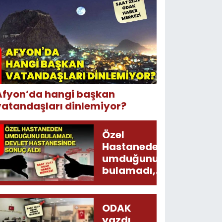
Afyon’da hangi başkan
vatandaşları dinlemiyor?
Özel
Hastaneden
umduğunu
bulamadı,
Devlet
Hastanesinde
sonuç aldı
ODAK
yazdı,