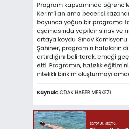
Program kapsamında öğrencilere
Kerim’i anlama becerisi kazandır
boyunca yoğun bir programa tabi
aşamasında yapılan sınav ve müla
ortaya koydu. Sınav Komisyonu B
Şahiner, programın hafızların din
artırdığını belirterek, emeği ge
etti. Programın, hafızlık eğitimin
nitelikli birikim oluşturmayı amaç
Kaynak:
ODAK HABER MERKEZİ
EDITÖRÜN SEÇTIĞI