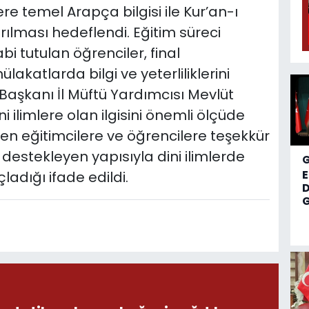
 temel Arapça bilgisi ile Kur’an-ı
ılması hedeflendi. Eğitim süreci
 tutulan öğrenciler, final
katlarda bilgi ve yeterliliklerini
aşkanı İl Müftü Yardımcısı Mevlüt
i ilimlere olan ilgisini önemli ölçüde
çen eğitimcilere ve öğrencilere teşekkür
i destekleyen yapısıyla dini ilimlerde
ladığı ifade edildi.
D
G