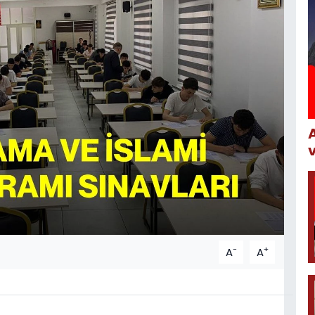
-
+
A
A