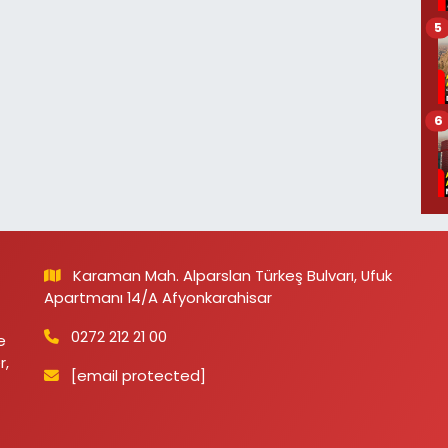
5
6
Karaman Mah. Alparslan Türkeş Bulvarı, Ufuk
Apartmanı 14/A Afyonkarahisar
0272 212 21 00
e
r,
[email protected]