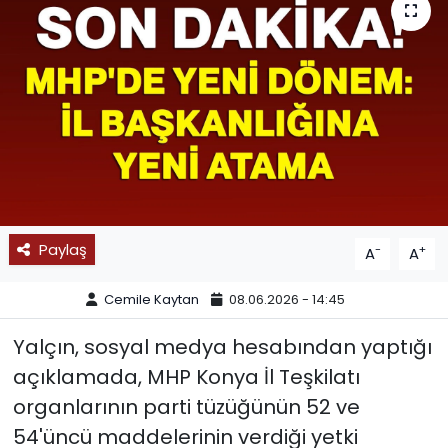
SPOR
11:11 MANŞET
Paylaş
-
+
A
A
Cemile Kaytan
08.06.2026 - 14:45
Yalçın, sosyal medya hesabından yaptığı
açıklamada, MHP Konya İl Teşkilatı
organlarının parti tüzüğünün 52 ve
54'üncü maddelerinin verdiği yetki