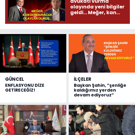
avukatı vurma
olayında yeni bilgiler
geldi... Meğer, kan
donduracak olaylar
olmuş...
GÜNCEL
İLÇELER
ENFLASYONU DİZE
Başkan Şahin, “şenliğe
GETİRECEĞİZ!
kaldığımız yerden
devam ediyoruz”