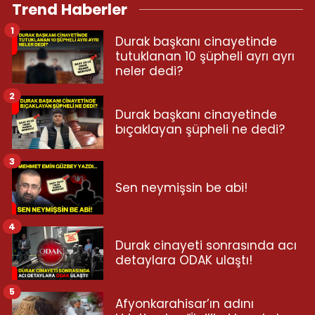
Trend Haberler
1
Durak başkanı cinayetinde
tutuklanan 10 şüpheli ayrı ayrı
neler dedi?
2
Durak başkanı cinayetinde
bıçaklayan şüpheli ne dedi?
3
Sen neymişsin be abi!
4
Durak cinayeti sonrasında acı
detaylara ODAK ulaştı!
5
Afyonkarahisar’ın adını