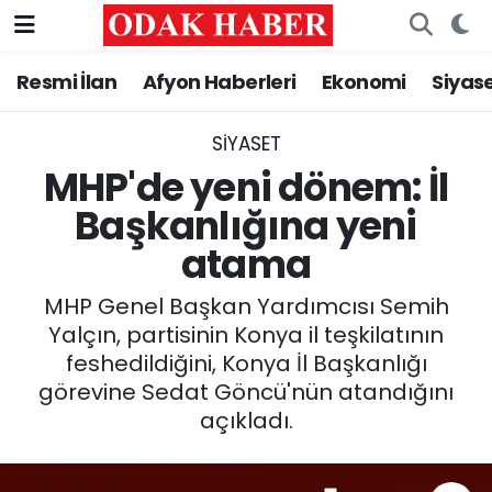
Resmi İlan
Afyon Haberleri
Ekonomi
Siyas
AFYONKARAHİSAR HABERLERİ
Nöbetçi Eczaneler
Resmi İlan
Hava Durumu
SIYASET
MHP'de yeni dönem: İl
ASAYİŞ
Trafik Durumu
Başkanlığına yeni
atama
GÜNCEL
Süper Lig Puan Durumu ve Fikstür
MHP Genel Başkan Yardımcısı Semih
SİYASET
Tüm Manşetler
Yalçın, partisinin Konya il teşkilatının
feshedildiğini, Konya İl Başkanlığı
EĞİTİM
Son Dakika Haberleri
görevine Sedat Göncü'nün atandığını
açıkladı.
MAGAZİN
Haber Arşivi
SAĞLIK