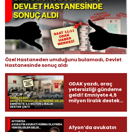
Özel Hastaneden umduğunu bulamadı, Devlet
Hastanesinde sonuç aldı
ODAK yazdı, araç
yetersizliği gündeme
geldi! Emniyete 4,5
milyon liralık destek
çıktı
Afyon’da avukatın