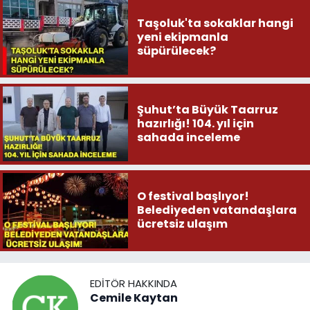
Taşoluk'ta sokaklar hangi
yeni ekipmanla
süpürülecek?
Şuhut’ta Büyük Taarruz
hazırlığı! 104. yıl için
sahada inceleme
O festival başlıyor!
Belediyeden vatandaşlara
ücretsiz ulaşım
EDITÖR HAKKINDA
Cemile Kaytan