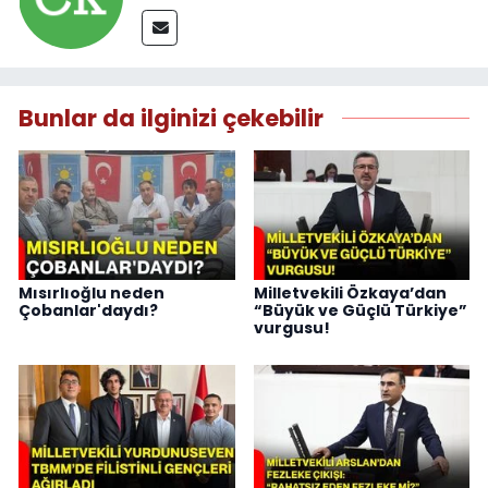
Bunlar da ilginizi çekebilir
Mısırlıoğlu neden
Milletvekili Özkaya’dan
Çobanlar'daydı?
“Büyük ve Güçlü Türkiye”
vurgusu!