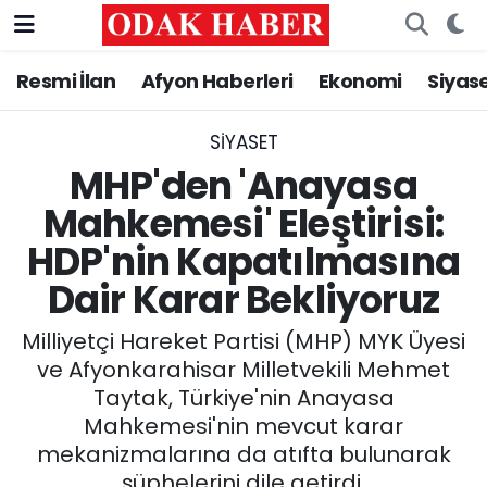
Resmi İlan
Afyon Haberleri
Ekonomi
Siyas
AFYONKARAHİSAR HABERLERİ
Nöbetçi Eczaneler
Resmi İlan
Hava Durumu
SIYASET
MHP'den 'Anayasa
ASAYİŞ
Trafik Durumu
Mahkemesi' Eleştirisi:
HDP'nin Kapatılmasına
GÜNCEL
Süper Lig Puan Durumu ve Fikstür
Dair Karar Bekliyoruz
SİYASET
Tüm Manşetler
Milliyetçi Hareket Partisi (MHP) MYK Üyesi
EĞİTİM
Son Dakika Haberleri
ve Afyonkarahisar Milletvekili Mehmet
Taytak, Türkiye'nin Anayasa
MAGAZİN
Haber Arşivi
Mahkemesi'nin mevcut karar
mekanizmalarına da atıfta bulunarak
SAĞLIK
şüphelerini dile getirdi.