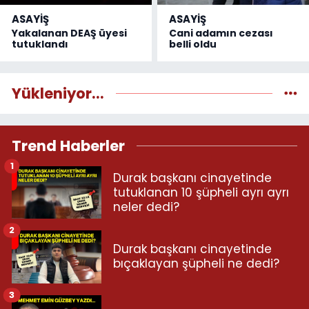
ASAYİŞ
ASAYİŞ
Yakalanan DEAŞ üyesi
Cani adamın cezası
tutuklandı
belli oldu
Yükleniyor...
Trend Haberler
1
Durak başkanı cinayetinde
tutuklanan 10 şüpheli ayrı ayrı
neler dedi?
2
Durak başkanı cinayetinde
bıçaklayan şüpheli ne dedi?
3