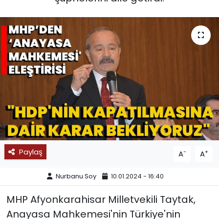
SPOR
11:11 MANŞET
Paylaş
-
+
A
A
Nurbanu Soy
10.01.2024 - 16:40
MHP Afyonkarahisar Milletvekili Taytak,
Anayasa Mahkemesi'nin Türkiye'nin