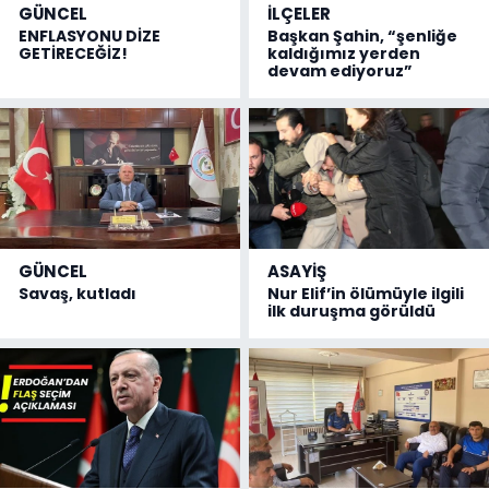
GÜNCEL
İLÇELER
ENFLASYONU DİZE
Başkan Şahin, “şenliğe
GETİRECEĞİZ!
kaldığımız yerden
devam ediyoruz”
GÜNCEL
ASAYİŞ
Savaş, kutladı
Nur Elif’in ölümüyle ilgili
ilk duruşma görüldü