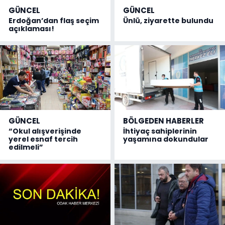
GÜNCEL
GÜNCEL
Erdoğan’dan flaş seçim
Ünlü, ziyarette bulundu
açıklaması!
GÜNCEL
BÖLGEDEN HABERLER
“Okul alışverişinde
İhtiyaç sahiplerinin
yerel esnaf tercih
yaşamına dokundular
edilmeli”