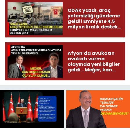
ODAK yazdı, araç
yetersizliği gündeme
geldi! Emniyete 4,5
milyon liralık destek
çıktı
Afyon’da avukatın
avukatı vurma
olayında yeni bilgiler
geldi... Meğer, kan
donduracak olaylar
olmuş...