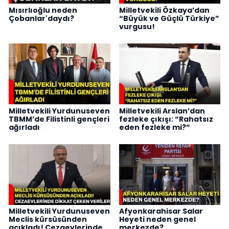
Mısırlıoğlu neden
Milletvekili Özkaya’dan
Çobanlar'daydı?
“Büyük ve Güçlü Türkiye”
vurgusu!
Milletvekili Yurdunuseven
Milletvekili Arslan’dan
TBMM’de Filistinli gençleri
fezleke çıkışı: “Rahatsız
ağırladı
eden fezleke mi?”
Milletvekili Yurdunuseven
Afyonkarahisar Salar
Meclis kürsüsünden
Heyeti neden genel
açıkladı! Cezaevlerinde
merkezde?