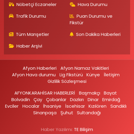
Nöbetçi Eczaneler
Hava Durumu
Trafik Durumu
Puan Durumu ve
Fikstür
Tüm Manşetler
Son Dakika Haberleri
Haber Arşivi
Afyon Haberleri
Afyon Namaz Vakitleri
Afyon Hava durumu
Lig Fikstürü
Künye
İletişim
Gizlilik Sözleşmesi
AFYONKARAHİSAR HABERLERİ
Başmakçı
Bayat
Bolvadin
Çay
Çobanlar
Dazkırı
Dinar
Emirdağ‎
Evciler‎
Hocalar
İhsaniye‎
İscehisar
Kızılören‎
Sandıklı‎
Sinanpaşa
Şuhut
Sultandağı
Haber Yazılımı:
TE Bilişim