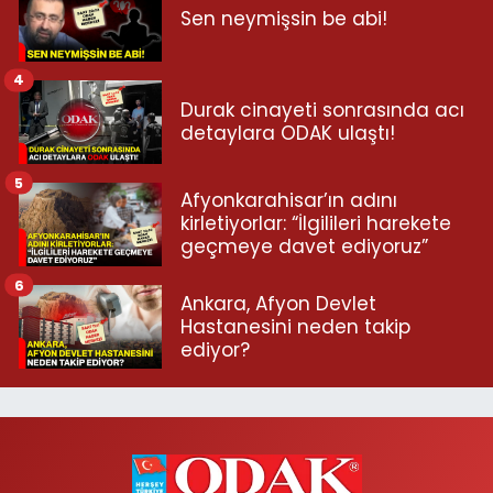
Sen neymişsin be abi!
4
Durak cinayeti sonrasında acı
detaylara ODAK ulaştı!
5
Afyonkarahisar’ın adını
kirletiyorlar: “İlgilileri harekete
geçmeye davet ediyoruz”
6
Ankara, Afyon Devlet
Hastanesini neden takip
ediyor?