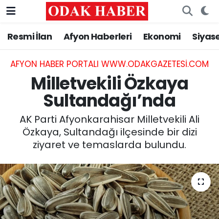
Resmi İlan
Afyon Haberleri
Ekonomi
Siyas
AFYONKARAHİSAR HABERLERİ
Nöbetçi Eczaneler
Resmi İlan
Hava Durumu
AFYON HABER PORTALI WWW.ODAKGAZETESI.COM
Milletvekili Özkaya
ASAYİŞ
Trafik Durumu
Sultandağı’nda
GÜNCEL
Süper Lig Puan Durumu ve Fikstür
AK Parti Afyonkarahisar Milletvekili Ali
Özkaya, Sultandağı ilçesinde bir dizi
SİYASET
Tüm Manşetler
ziyaret ve temaslarda bulundu.
EĞİTİM
Son Dakika Haberleri
MAGAZİN
Haber Arşivi
SAĞLIK