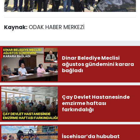
Kaynak:
ODAK HABER MERKEZİ
Dinar Belediye Meclisi
ağustos gündemini karara
bağladı
Çay Devlet Hastanesinde
emzirme haftası
farkındalığı
İscehisar’da hububat