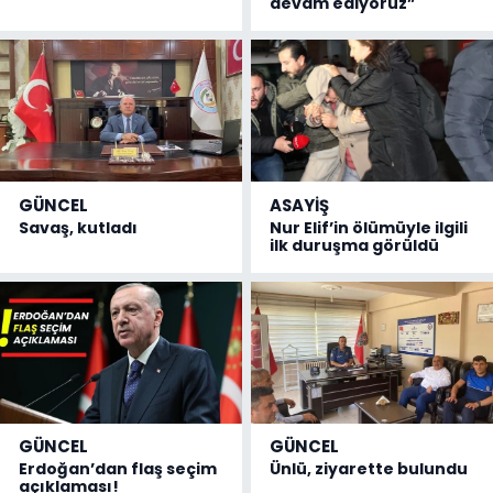
devam ediyoruz”
GÜNCEL
ASAYİŞ
Savaş, kutladı
Nur Elif’in ölümüyle ilgili
ilk duruşma görüldü
GÜNCEL
GÜNCEL
Erdoğan’dan flaş seçim
Ünlü, ziyarette bulundu
açıklaması!