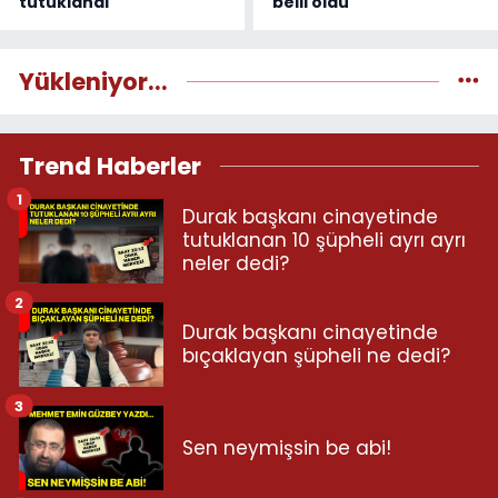
tutuklandı
belli oldu
Yükleniyor...
Trend Haberler
1
Durak başkanı cinayetinde
tutuklanan 10 şüpheli ayrı ayrı
neler dedi?
2
Durak başkanı cinayetinde
bıçaklayan şüpheli ne dedi?
3
Sen neymişsin be abi!