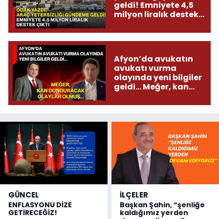
geldi! Emniyete 4,5
milyon liralık destek
çıktı
Afyon’da avukatın
avukatı vurma
olayında yeni bilgiler
geldi... Meğer, kan
donduracak olaylar
olmuş...
GÜNCEL
İLÇELER
ENFLASYONU DİZE
Başkan Şahin, “şenliğe
GETİRECEĞİZ!
kaldığımız yerden