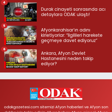
4
Durak cinayeti sonrasında acı
detaylara ODAK ulaştı!
5
Afyonkarahisar’ın adını
kirletiyorlar: “İlgilileri harekete
geçmeye davet ediyoruz”
6
Ankara, Afyon Devlet
Hastanesini neden takip
ediyor?
odakgazetesi.com sitemizi Afyon haberleri ve Afyon son