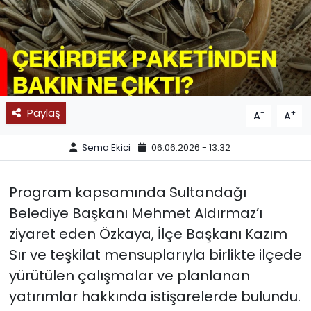
SPOR
11:11 MANŞET
Paylaş
-
+
A
A
Sema Ekici
06.06.2026 - 13:32
Program kapsamında Sultandağı
Belediye Başkanı Mehmet Aldırmaz’ı
ziyaret eden Özkaya, İlçe Başkanı Kazım
Sır ve teşkilat mensuplarıyla birlikte ilçede
yürütülen çalışmalar ve planlanan
yatırımlar hakkında istişarelerde bulundu.