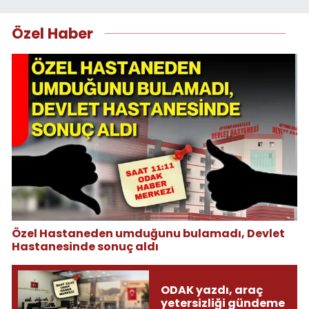
Özel Haber
Özel Hastaneden umduğunu bulamadı, Devlet
Hastanesinde sonuç aldı
ODAK yazdı, araç
yetersizliği gündeme