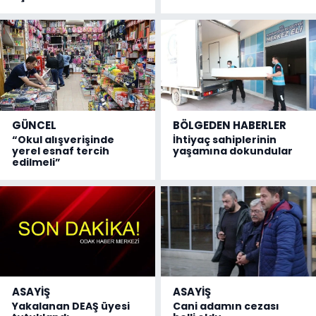
GÜNCEL
BÖLGEDEN HABERLER
“Okul alışverişinde
İhtiyaç sahiplerinin
yerel esnaf tercih
yaşamına dokundular
edilmeli”
ASAYİŞ
ASAYİŞ
Yakalanan DEAŞ üyesi
Cani adamın cezası