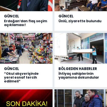
GÜNCEL
GÜNCEL
Erdoğan’dan flaş seçim
Ünlü, ziyarette bulundu
açıklaması!
GÜNCEL
BÖLGEDEN HABERLER
“Okul alışverişinde
İhtiyaç sahiplerinin
yerel esnaf tercih
yaşamına dokundular
edilmeli”