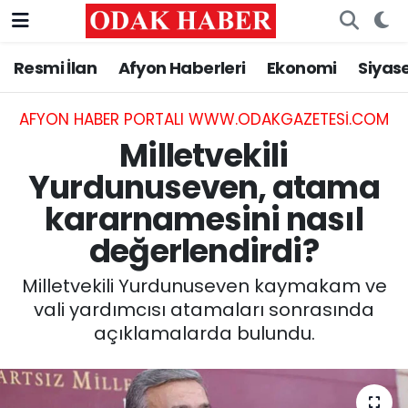
Resmi İlan
Afyon Haberleri
Ekonomi
Siyas
AFYONKARAHİSAR HABERLERİ
Nöbetçi Eczaneler
Resmi İlan
Hava Durumu
AFYON HABER PORTALI WWW.ODAKGAZETESI.COM
Milletvekili
ASAYİŞ
Trafik Durumu
Yurdunuseven, atama
kararnamesini nasıl
GÜNCEL
Süper Lig Puan Durumu ve Fikstür
değerlendirdi?
SİYASET
Tüm Manşetler
Milletvekili Yurdunuseven kaymakam ve
EĞİTİM
Son Dakika Haberleri
vali yardımcısı atamaları sonrasında
açıklamalarda bulundu.
MAGAZİN
Haber Arşivi
SAĞLIK