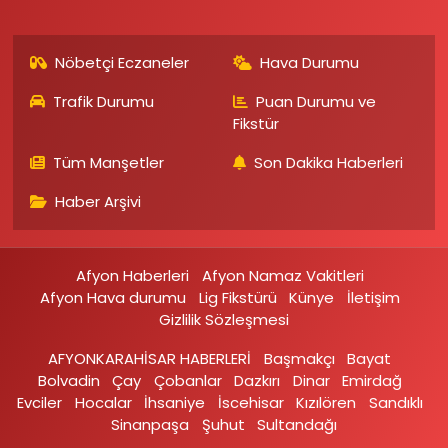
Nöbetçi Eczaneler
Hava Durumu
Trafik Durumu
Puan Durumu ve
Fikstür
Tüm Manşetler
Son Dakika Haberleri
Haber Arşivi
Afyon Haberleri
Afyon Namaz Vakitleri
Afyon Hava durumu
Lig Fikstürü
Künye
İletişim
Gizlilik Sözleşmesi
AFYONKARAHİSAR HABERLERİ
Başmakçı
Bayat
Bolvadin
Çay
Çobanlar
Dazkırı
Dinar
Emirdağ‎
Evciler‎
Hocalar
İhsaniye‎
İscehisar
Kızılören‎
Sandıklı‎
Sinanpaşa
Şuhut
Sultandağı