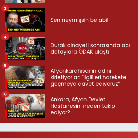
3
Sen neymişsin be abi!
4
Durak cinayeti sonrasında acı
detaylara ODAK ulaştı!
5
Afyonkarahisar’ın adını
kirletiyorlar: “İlgilileri harekete
geçmeye davet ediyoruz”
6
Ankara, Afyon Devlet
Hastanesini neden takip
ediyor?