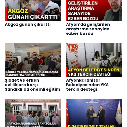
Akgöz günah çıkarttı
Afyon'da geliştirilen
araştırma sanayide
ezber bozdu
Şiddet ve erken
Afyonkarahisar
evliliklere karşı
Belediyesinden YKS
Sandıklı'da önemli eğitim
tercih desteği