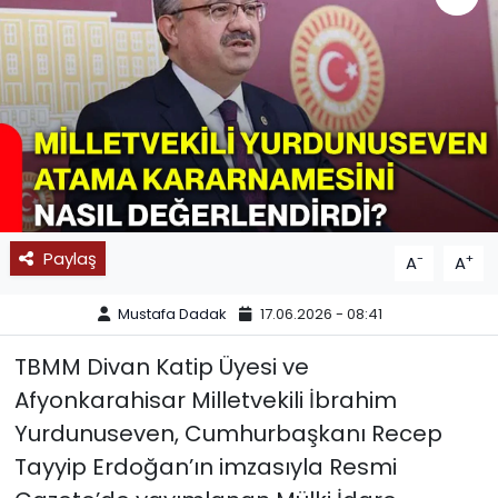
SPOR
11:11 MANŞET
Paylaş
-
+
A
A
Mustafa Dadak
17.06.2026 - 08:41
TBMM Divan Katip Üyesi ve
Afyonkarahisar Milletvekili İbrahim
Yurdunuseven, Cumhurbaşkanı Recep
Tayyip Erdoğan’ın imzasıyla Resmi