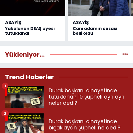
ASAYİŞ
ASAYİŞ
Yakalanan DEAŞ üyesi
Cani adamın cezası
tutuklandı
belli oldu
Yükleniyor...
Trend Haberler
1
Durak başkanı cinayetinde
tutuklanan 10 şüpheli ayrı ayrı
neler dedi?
2
Durak başkanı cinayetinde
bıçaklayan şüpheli ne dedi?