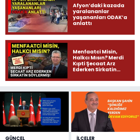
Afyon’daki kazada
yaralananlar
yaşananları ODAK’a
anlattı
Menfaatci Misin,
Halkcı Mısın? Merdi
Kıpti Şecaat Arz
Ederken Sirkatin
Söylermiş!
GÜNCEL
İLÇELER