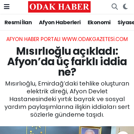
Resmi İlan
Afyon Haberleri
Ekonomi
Siyas
AFYONKARAHİSAR HABERLERİ
Nöbetçi Eczaneler
Resmi İlan
Hava Durumu
AFYON HABER PORTALI WWW.ODAKGAZETESI.COM
Mısırlıoğlu açıkladı:
ASAYİŞ
Trafik Durumu
Afyon’da üç farklı iddia
ne?
GÜNCEL
Süper Lig Puan Durumu ve Fikstür
Mısırlıoğlu, Emirdağ’daki tehlike oluşturan
SİYASET
Tüm Manşetler
elektrik direği, Afyon Devlet
Hastanesindeki yırtık bayrak ve sosyal
EĞİTİM
Son Dakika Haberleri
yardım paylaşımlarına ilişkin iddiaları sert
sözlerle gündeme taşıdı.
MAGAZİN
Haber Arşivi
SAĞLIK