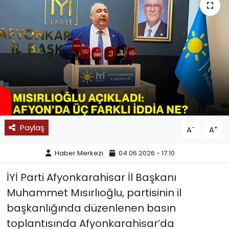
SPOR
11:11 MANŞET
Paylaş
-
+
A
A
Haber Merkezi
04.06.2026 - 17:10
İYİ Parti Afyonkarahisar İl Başkanı
Muhammet Mısırlıoğlu, partisinin il
başkanlığında düzenlenen basın
toplantısında Afyonkarahisar’da