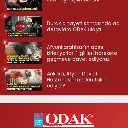
4
Durak cinayeti sonrasında acı
detaylara ODAK ulaştı!
5
Afyonkarahisar’ın adını
kirletiyorlar: “İlgilileri harekete
geçmeye davet ediyoruz”
6
Ankara, Afyon Devlet
Hastanesini neden takip
ediyor?