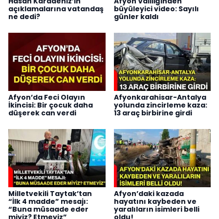
Hasan Karadeniz’in
Afyon Valiliğinden
açıklamalarına vatandaş
büyüleyici video: Sayılı
ne dedi?
günler kaldı
Afyon’da Feci Olayın
Afyonkarahisar-Antalya
İkincisi: Bir çocuk daha
yolunda zincirleme kaza:
düşerek can verdi
13 araç birbirine girdi
Milletvekili Taytak’tan
Afyon’daki kazada
“İlk 4 madde” mesajı:
hayatını kaybeden ve
“Buna müsaade eder
yaralıların isimleri belli
miyiz? Etmeyiz”
oldu!