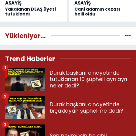
ASAYİŞ
ASAYİŞ
Yakalanan DEAŞ üyesi
Cani adamın cezası
tutuklandı
belli oldu
Yükleniyor...
Trend Haberler
1
Durak başkanı cinayetinde
tutuklanan 10 şüpheli ayrı ayrı
neler dedi?
2
Durak başkanı cinayetinde
bıçaklayan şüpheli ne dedi?
3
Sen neymişsin be abi!