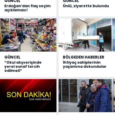
GÜNCEL
GÜNCEL
Erdoğan’dan flaş seçim
Ünlü, ziyarette bulundu
açıklaması!
GÜNCEL
BÖLGEDEN HABERLER
“Okul alışverişinde
İhtiyaç sahiplerinin
yerel esnaf tercih
yaşamına dokundular
edilmeli”