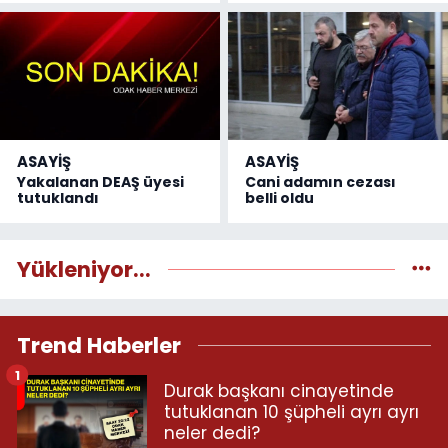
ASAYİŞ
ASAYİŞ
Yakalanan DEAŞ üyesi
Cani adamın cezası
tutuklandı
belli oldu
Yükleniyor...
Trend Haberler
1
Durak başkanı cinayetinde
tutuklanan 10 şüpheli ayrı ayrı
neler dedi?