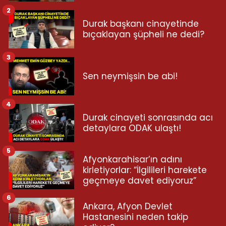
2
Durak başkanı cinayetinde
bıçaklayan şüpheli ne dedi?
3
Sen neymişsin be abi!
4
Durak cinayeti sonrasında acı
detaylara ODAK ulaştı!
5
Afyonkarahisar’ın adını
kirletiyorlar: “İlgilileri harekete
geçmeye davet ediyoruz”
6
Ankara, Afyon Devlet
Hastanesini neden takip