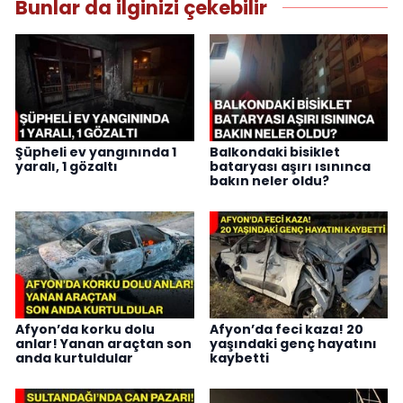
Bunlar da ilginizi çekebilir
Şüpheli ev yangınında 1
Balkondaki bisiklet
yaralı, 1 gözaltı
bataryası aşırı ısınınca
bakın neler oldu?
Afyon’da korku dolu
Afyon’da feci kaza! 20
anlar! Yanan araçtan son
yaşındaki genç hayatını
anda kurtuldular
kaybetti