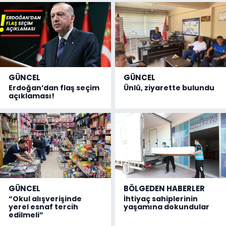
GÜNCEL
GÜNCEL
Erdoğan’dan flaş seçim
Ünlü, ziyarette bulundu
açıklaması!
GÜNCEL
BÖLGEDEN HABERLER
“Okul alışverişinde
İhtiyaç sahiplerinin
yerel esnaf tercih
yaşamına dokundular
edilmeli”