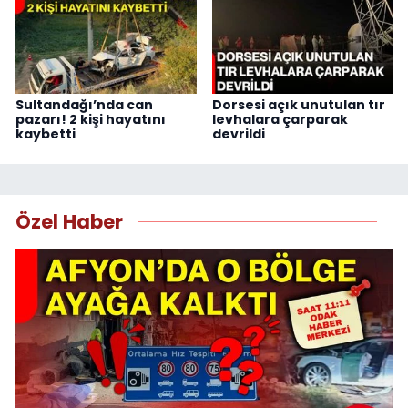
Sultandağı’nda can
Dorsesi açık unutulan tır
pazarı! 2 kişi hayatını
levhalara çarparak
kaybetti
devrildi
Özel Haber