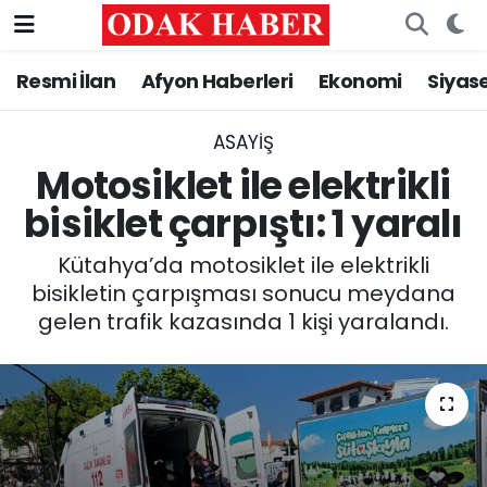
Resmi İlan
Afyon Haberleri
Ekonomi
Siyas
AFYONKARAHİSAR HABERLERİ
Nöbetçi Eczaneler
Resmi İlan
Hava Durumu
ASAYİŞ
Motosiklet ile elektrikli
ASAYİŞ
Trafik Durumu
bisiklet çarpıştı: 1 yaralı
GÜNCEL
Süper Lig Puan Durumu ve Fikstür
Kütahya’da motosiklet ile elektrikli
bisikletin çarpışması sonucu meydana
SİYASET
Tüm Manşetler
gelen trafik kazasında 1 kişi yaralandı.
EĞİTİM
Son Dakika Haberleri
MAGAZİN
Haber Arşivi
SAĞLIK