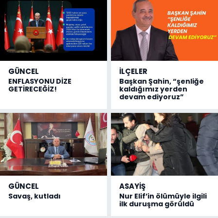
GÜNCEL
İLÇELER
ENFLASYONU DİZE
Başkan Şahin, “şenliğe
GETİRECEĞİZ!
kaldığımız yerden
devam ediyoruz”
GÜNCEL
ASAYİŞ
Savaş, kutladı
Nur Elif’in ölümüyle ilgili
ilk duruşma görüldü