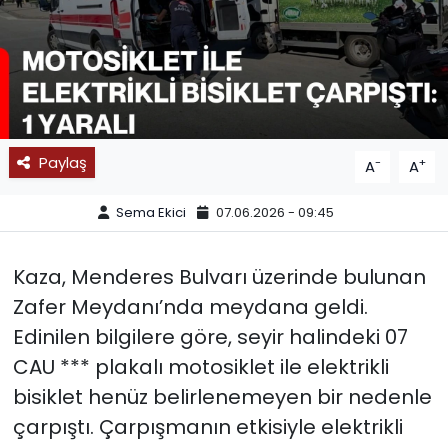
SPOR
11:11 MANŞET
Paylaş
-
+
A
A
Sema Ekici
07.06.2026 - 09:45
Kaza, Menderes Bulvarı üzerinde bulunan
Zafer Meydanı’nda meydana geldi.
Edinilen bilgilere göre, seyir halindeki 07
CAU *** plakalı motosiklet ile elektrikli
bisiklet henüz belirlenemeyen bir nedenle
çarpıştı. Çarpışmanın etkisiyle elektrikli