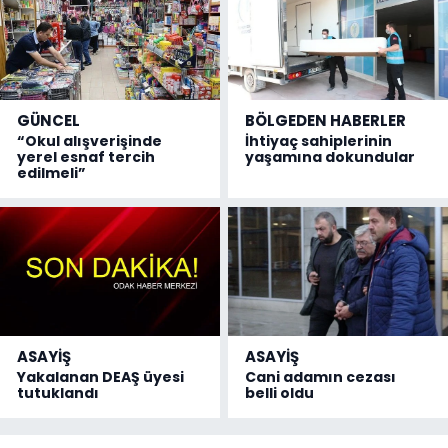
GÜNCEL
BÖLGEDEN HABERLER
“Okul alışverişinde
İhtiyaç sahiplerinin
yerel esnaf tercih
yaşamına dokundular
edilmeli”
ASAYİŞ
ASAYİŞ
Yakalanan DEAŞ üyesi
Cani adamın cezası
tutuklandı
belli oldu