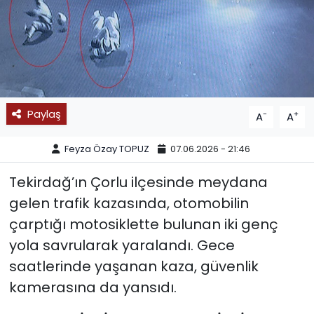
SPOR
11:11 MANŞET
Paylaş
-
+
A
A
Feyza Özay TOPUZ
07.06.2026 - 21:46
Tekirdağ’ın Çorlu ilçesinde meydana
gelen trafik kazasında, otomobilin
çarptığı motosiklette bulunan iki genç
yola savrularak yaralandı. Gece
saatlerinde yaşanan kaza, güvenlik
kamerasına da yansıdı.