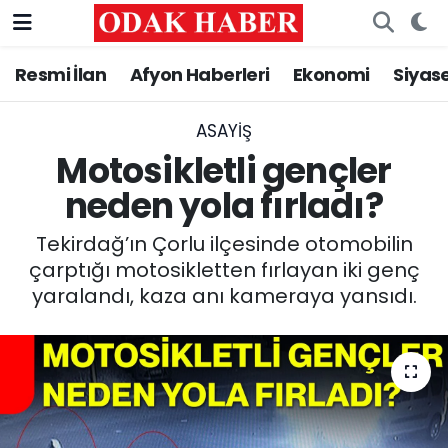
Resmi İlan
Afyon Haberleri
Ekonomi
Siyas
AFYONKARAHİSAR HABERLERİ
Nöbetçi Eczaneler
Resmi İlan
Hava Durumu
ASAYİŞ
Motosikletli gençler
ASAYİŞ
Trafik Durumu
neden yola fırladı?
GÜNCEL
Süper Lig Puan Durumu ve Fikstür
Tekirdağ’ın Çorlu ilçesinde otomobilin
çarptığı motosikletten fırlayan iki genç
SİYASET
Tüm Manşetler
yaralandı, kaza anı kameraya yansıdı.
EĞİTİM
Son Dakika Haberleri
MAGAZİN
Haber Arşivi
SAĞLIK