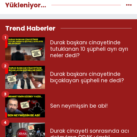
Yükleniyor...
Trend Haberler
1
Durak başkanı cinayetinde
tutuklanan 10 şüpheli ayrı ayrı
neler dedi?
2
Durak başkanı cinayetinde
bıçaklayan şüpheli ne dedi?
3
Sen neymişsin be abi!
4
Durak cinayeti sonrasında acı