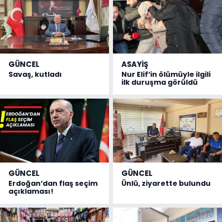
GÜNCEL
ASAYİŞ
Savaş, kutladı
Nur Elif’in ölümüyle ilgili
ilk duruşma görüldü
GÜNCEL
GÜNCEL
Erdoğan’dan flaş seçim
Ünlü, ziyarette bulundu
açıklaması!