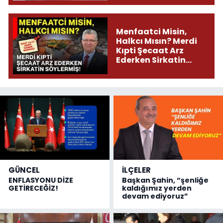
Menfaatci Misin,
Halkcı Mısın? Merdi
Kıpti Şecaat Arz
Ederken Sirkatin
Söylermiş!
GÜNCEL
İLÇELER
ENFLASYONU DİZE
Başkan Şahin, “şenliğe
GETİRECEĞİZ!
kaldığımız yerden
devam ediyoruz”