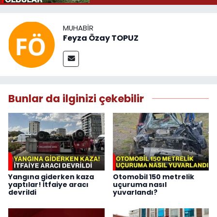
MUHABIR
Feyza Özay TOPUZ
Bunlar da ilginizi çekebilir
Yangına giderken kaza
Otomobil 150 metrelik
yaptılar! İtfaiye aracı
uçuruma nasıl
devrildi
yuvarlandı?