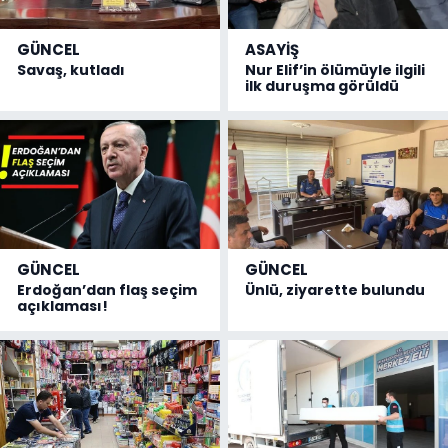
GÜNCEL
ASAYİŞ
Savaş, kutladı
Nur Elif’in ölümüyle ilgili
ilk duruşma görüldü
GÜNCEL
GÜNCEL
Erdoğan’dan flaş seçim
Ünlü, ziyarette bulundu
açıklaması!