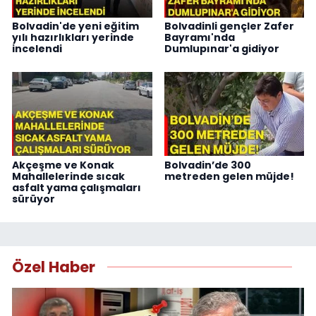
Bolvadin'de yeni eğitim
Bolvadinli gençler Zafer
yılı hazırlıkları yerinde
Bayramı'nda
incelendi
Dumlupınar'a gidiyor
Akçeşme ve Konak
Bolvadin’de 300
Mahallelerinde sıcak
metreden gelen müjde!
asfalt yama çalışmaları
sürüyor
Özel Haber