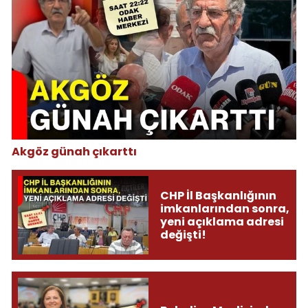
Akgöz günah çıkarttı
CHP İl Başkanlığının
imkanlarından sonra,
yeni açıklama adresi
değişti!