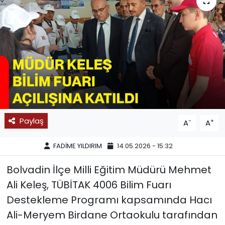
SPOR
11:11 MANŞET
Paylaş
-
+
A
A
FADİME YILDIRIM
14.05.2026 - 15:32
Bolvadin İlçe Milli Eğitim Müdürü Mehmet
Ali Keleş, TÜBİTAK 4006 Bilim Fuarı
Destekleme Programı kapsamında Hacı
Ali-Meryem Birdane Ortaokulu tarafından