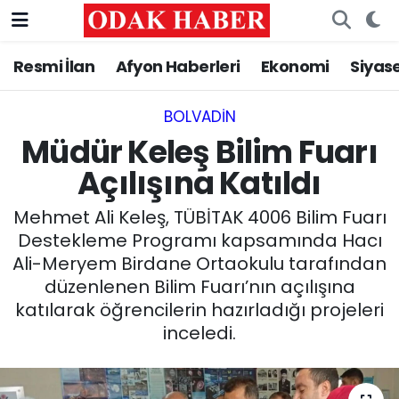
Resmi İlan
Afyon Haberleri
Ekonomi
Siyas
AFYONKARAHİSAR HABERLERİ
Nöbetçi Eczaneler
Resmi İlan
Hava Durumu
BOLVADIN
Müdür Keleş Bilim Fuarı
ASAYİŞ
Trafik Durumu
Açılışına Katıldı
GÜNCEL
Süper Lig Puan Durumu ve Fikstür
Mehmet Ali Keleş, TÜBİTAK 4006 Bilim Fuarı
Destekleme Programı kapsamında Hacı
SİYASET
Tüm Manşetler
Ali-Meryem Birdane Ortaokulu tarafından
düzenlenen Bilim Fuarı’nın açılışına
EĞİTİM
Son Dakika Haberleri
katılarak öğrencilerin hazırladığı projeleri
inceledi.
MAGAZİN
Haber Arşivi
SAĞLIK