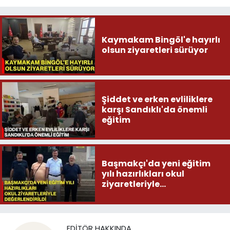
Kaymakam Bingöl'e hayırlı
olsun ziyaretleri sürüyor
Şiddet ve erken evliliklere
karşı Sandıklı'da önemli
eğitim
Başmakçı'da yeni eğitim
yılı hazırlıkları okul
ziyaretleriyle
değerlendirildi
EDITÖR HAKKINDA