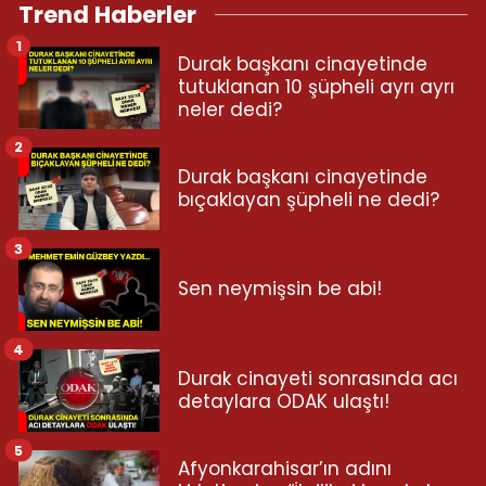
Trend Haberler
1
Durak başkanı cinayetinde
tutuklanan 10 şüpheli ayrı ayrı
neler dedi?
2
Durak başkanı cinayetinde
bıçaklayan şüpheli ne dedi?
3
Sen neymişsin be abi!
4
Durak cinayeti sonrasında acı
detaylara ODAK ulaştı!
5
Afyonkarahisar’ın adını