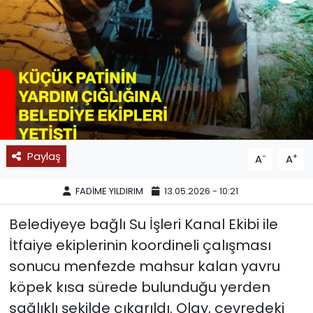
SPOR
11:11 MANŞET
Paylaş
-
+
A
A
FADİME YILDIRIM
13.05.2026 - 10:21
Belediyeye bağlı Su İşleri Kanal Ekibi ile
İtfaiye ekiplerinin koordineli çalışması
sonucu menfezde mahsur kalan yavru
köpek kısa sürede bulunduğu yerden
sağlıklı şekilde çıkarıldı. Olay, çevredeki