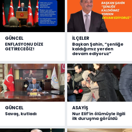
GÜNCEL
İLÇELER
ENFLASYONU DİZE
Başkan Şahin, “şenliğe
GETİRECEĞİZ!
kaldığımız yerden
devam ediyoruz”
GÜNCEL
ASAYİŞ
Savaş, kutladı
Nur Elif’in ölümüyle ilgili
ilk duruşma görüldü