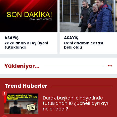
ASAYİŞ
ASAYİŞ
Yakalanan DEAŞ üyesi
Cani adamın cezası
tutuklandı
belli oldu
Yükleniyor...
Trend Haberler
1
Durak başkanı cinayetinde
tutuklanan 10 şüpheli ayrı ayrı
neler dedi?