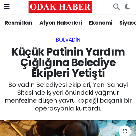
Resmi İlan
Afyon Haberleri
Ekonomi
Siyas
AFYONKARAHİSAR HABERLERİ
Nöbetçi Eczaneler
Resmi İlan
Hava Durumu
BOLVADIN
Küçük Patinin Yardım
ASAYİŞ
Trafik Durumu
Çığlığına Belediye
Ekipleri Yetişti
GÜNCEL
Süper Lig Puan Durumu ve Fikstür
Bolvadin Belediyesi ekipleri, Yeni Sanayi
SİYASET
Tüm Manşetler
Sitesinde iş yeri önündeki yağmur
menfezine düşen yavru köpeği başarılı bir
EĞİTİM
Son Dakika Haberleri
operasyonla kurtardı.
MAGAZİN
Haber Arşivi
SAĞLIK