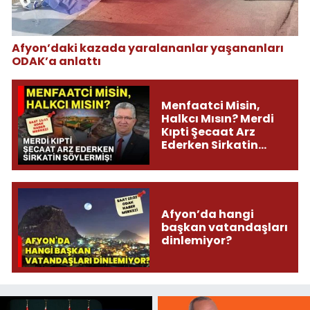
Afyon’daki kazada yaralananlar yaşananları
ODAK’a anlattı
Menfaatci Misin,
Halkcı Mısın? Merdi
Kıpti Şecaat Arz
Ederken Sirkatin
Söylermiş!
Afyon’da hangi
başkan vatandaşları
dinlemiyor?