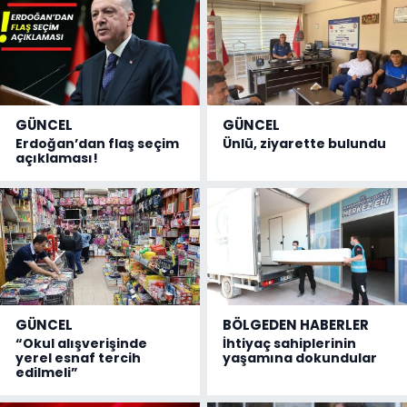
GÜNCEL
GÜNCEL
Erdoğan’dan flaş seçim
Ünlü, ziyarette bulundu
açıklaması!
GÜNCEL
BÖLGEDEN HABERLER
“Okul alışverişinde
İhtiyaç sahiplerinin
yerel esnaf tercih
yaşamına dokundular
edilmeli”