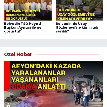
Bolvadin TSO Heyeti
Bolvadin'de Uzay
Başkan Aynacı ile ne
Gözlemevi'ne kimin adı
görüştü?
verildi?
Özel Haber