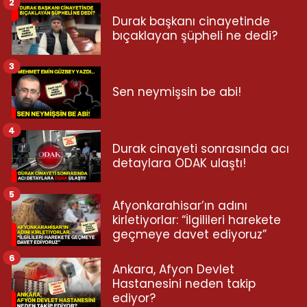
2
Durak başkanı cinayetinde
bıçaklayan şüpheli ne dedi?
3
Sen neymişsin be abi!
4
Durak cinayeti sonrasında acı
detaylara ODAK ulaştı!
5
Afyonkarahisar’ın adını
kirletiyorlar: “İlgilileri harekete
geçmeye davet ediyoruz”
6
Ankara, Afyon Devlet
Hastanesini neden takip
ediyor?