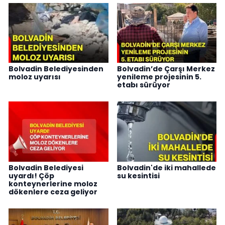
Bolvadin Belediyesinden
Bolvadin’de Çarşı Merkez
moloz uyarısı
yenileme projesinin 5.
etabı sürüyor
Bolvadin Belediyesi
Bolvadin'de iki mahallede
uyardı! Çöp
su kesintisi
konteynerlerine moloz
dökenlere ceza geliyor