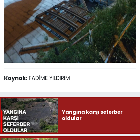
Kaynak:
FADİME YILDIRIM
Yangına karşı seferber
oldular