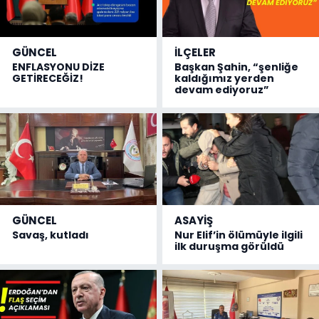
GÜNCEL
İLÇELER
ENFLASYONU DİZE
Başkan Şahin, “şenliğe
GETİRECEĞİZ!
kaldığımız yerden
devam ediyoruz”
GÜNCEL
ASAYİŞ
Savaş, kutladı
Nur Elif’in ölümüyle ilgili
ilk duruşma görüldü