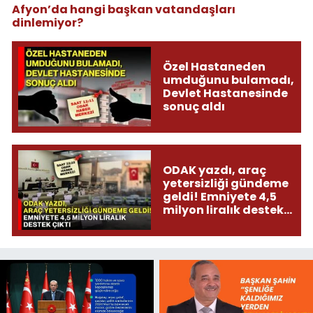
Afyon’da hangi başkan vatandaşları
dinlemiyor?
Özel Hastaneden
umduğunu bulamadı,
Devlet Hastanesinde
sonuç aldı
ODAK yazdı, araç
yetersizliği gündeme
geldi! Emniyete 4,5
milyon liralık destek
çıktı