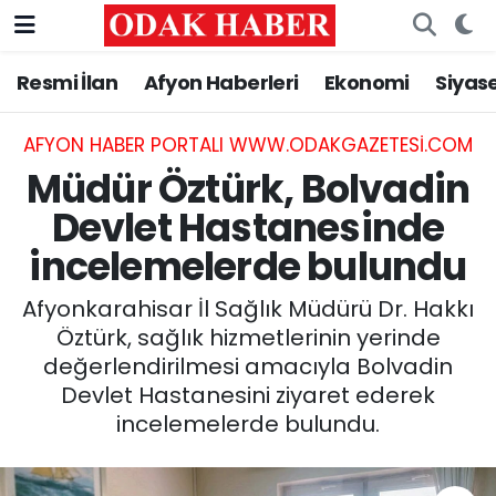
Resmi İlan
Afyon Haberleri
Ekonomi
Siyas
AFYONKARAHİSAR HABERLERİ
Nöbetçi Eczaneler
Resmi İlan
Hava Durumu
AFYON HABER PORTALI WWW.ODAKGAZETESI.COM
Müdür Öztürk, Bolvadin
ASAYİŞ
Trafik Durumu
Devlet Hastanesinde
incelemelerde bulundu
GÜNCEL
Süper Lig Puan Durumu ve Fikstür
Afyonkarahisar İl Sağlık Müdürü Dr. Hakkı
SİYASET
Tüm Manşetler
Öztürk, sağlık hizmetlerinin yerinde
değerlendirilmesi amacıyla Bolvadin
EĞİTİM
Son Dakika Haberleri
Devlet Hastanesini ziyaret ederek
incelemelerde bulundu.
MAGAZİN
Haber Arşivi
SAĞLIK