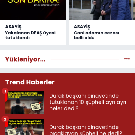
ASAYİŞ
ASAYİŞ
Yakalanan DEAŞ üyesi
Cani adamın cezası
tutuklandı
belli oldu
Yükleniyor...
Trend Haberler
1
Durak başkanı cinayetinde
tutuklanan 10 şüpheli ayrı ayrı
neler dedi?
2
Durak başkanı cinayetinde
bıçaklayan şüpheli ne dedi?