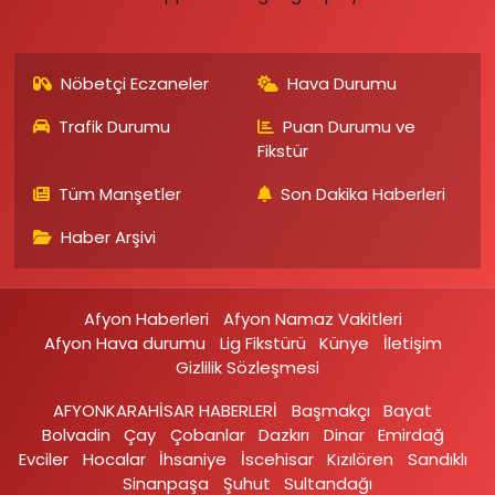
Nöbetçi Eczaneler
Hava Durumu
Trafik Durumu
Puan Durumu ve
Fikstür
Tüm Manşetler
Son Dakika Haberleri
Haber Arşivi
Afyon Haberleri
Afyon Namaz Vakitleri
Afyon Hava durumu
Lig Fikstürü
Künye
İletişim
Gizlilik Sözleşmesi
AFYONKARAHİSAR HABERLERİ
Başmakçı
Bayat
Bolvadin
Çay
Çobanlar
Dazkırı
Dinar
Emirdağ‎
Evciler‎
Hocalar
İhsaniye‎
İscehisar
Kızılören‎
Sandıklı‎
Sinanpaşa
Şuhut
Sultandağı