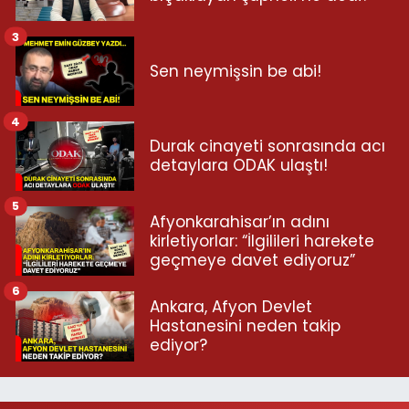
3
Sen neymişsin be abi!
4
Durak cinayeti sonrasında acı
detaylara ODAK ulaştı!
5
Afyonkarahisar’ın adını
kirletiyorlar: “İlgilileri harekete
geçmeye davet ediyoruz”
6
Ankara, Afyon Devlet
Hastanesini neden takip
ediyor?