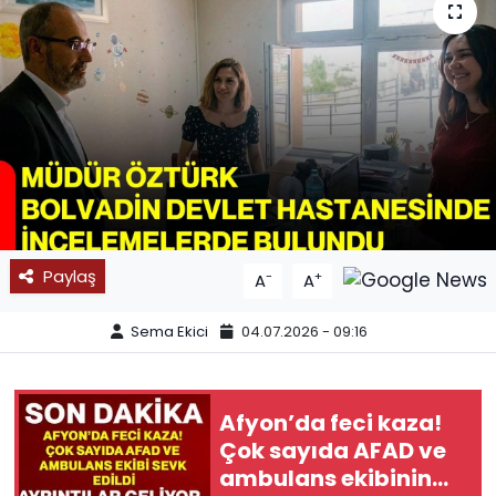
SPOR
11:11 MANŞET
Paylaş
-
+
A
A
Sema Ekici
04.07.2026 - 09:16
Afyon’da feci kaza!
Çok sayıda AFAD ve
ambulans ekibinin