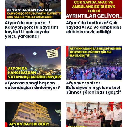
Afyon’da can pazarı!
Afyon’da feci kaza! Çok
Kamyon şoförü hayatını
sayıda AFAD ve ambulans
kaybetti, çok sayıda
ekibinin sevk edildiği
yolcu yaralandı
Afyon’da hangi başkan
Afyonkarahisar
vatandaşları dinlemiyor?
Belediyesinin geleneksel
sünnet şöleni nasıl geçti?