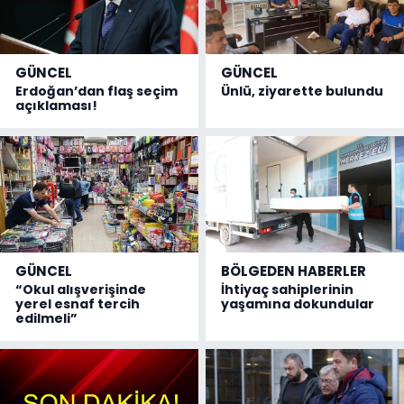
GÜNCEL
GÜNCEL
Erdoğan’dan flaş seçim
Ünlü, ziyarette bulundu
açıklaması!
GÜNCEL
BÖLGEDEN HABERLER
“Okul alışverişinde
İhtiyaç sahiplerinin
yerel esnaf tercih
yaşamına dokundular
edilmeli”