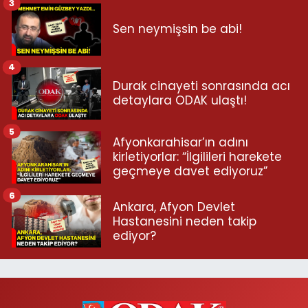
3
Sen neymişsin be abi!
4
Durak cinayeti sonrasında acı
detaylara ODAK ulaştı!
5
Afyonkarahisar’ın adını
kirletiyorlar: “İlgilileri harekete
geçmeye davet ediyoruz”
6
Ankara, Afyon Devlet
Hastanesini neden takip
ediyor?