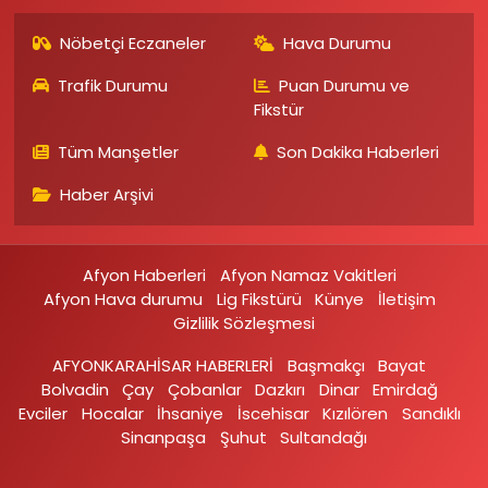
Nöbetçi Eczaneler
Hava Durumu
Trafik Durumu
Puan Durumu ve
Fikstür
Tüm Manşetler
Son Dakika Haberleri
Haber Arşivi
Afyon Haberleri
Afyon Namaz Vakitleri
Afyon Hava durumu
Lig Fikstürü
Künye
İletişim
Gizlilik Sözleşmesi
AFYONKARAHİSAR HABERLERİ
Başmakçı
Bayat
Bolvadin
Çay
Çobanlar
Dazkırı
Dinar
Emirdağ‎
Evciler‎
Hocalar
İhsaniye‎
İscehisar
Kızılören‎
Sandıklı‎
Sinanpaşa
Şuhut
Sultandağı