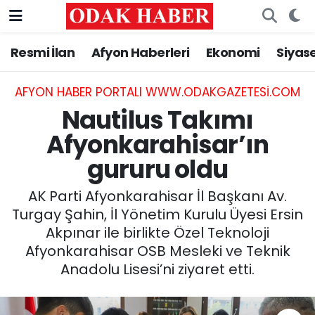
Resmi İlan
Afyon Haberleri
Ekonomi
Siyas
AFYONKARAHİSAR HABERLERİ
Nöbetçi Eczaneler
Resmi İlan
Hava Durumu
AFYON HABER PORTALI WWW.ODAKGAZETESI.COM
Nautilus Takımı
ASAYİŞ
Trafik Durumu
Afyonkarahisar’ın
gururu oldu
GÜNCEL
Süper Lig Puan Durumu ve Fikstür
AK Parti Afyonkarahisar İl Başkanı Av.
SİYASET
Tüm Manşetler
Turgay Şahin, İl Yönetim Kurulu Üyesi Ersin
Akpınar ile birlikte Özel Teknoloji
EĞİTİM
Son Dakika Haberleri
Afyonkarahisar OSB Mesleki ve Teknik
Anadolu Lisesi’ni ziyaret etti.
MAGAZİN
Haber Arşivi
SAĞLIK