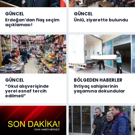
GÜNCEL
GÜNCEL
Erdoğan’dan flaş seçim
Ünlü, ziyarette bulundu
açıklaması!
GÜNCEL
BÖLGEDEN HABERLER
“Okul alışverişinde
İhtiyaç sahiplerinin
yerel esnaf tercih
yaşamına dokundular
edilmeli”