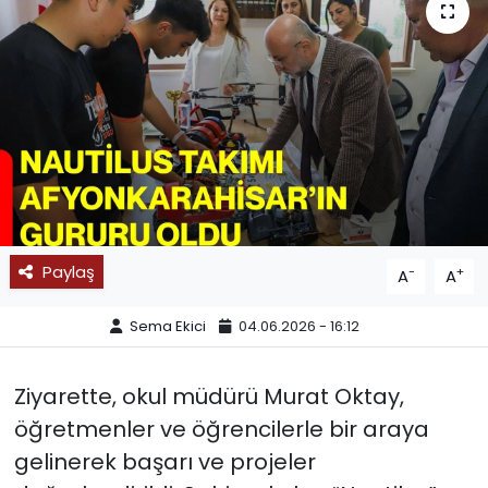
SPOR
11:11 MANŞET
Paylaş
-
+
A
A
Sema Ekici
04.06.2026 - 16:12
Ziyarette, okul müdürü Murat Oktay,
öğretmenler ve öğrencilerle bir araya
gelinerek başarı ve projeler