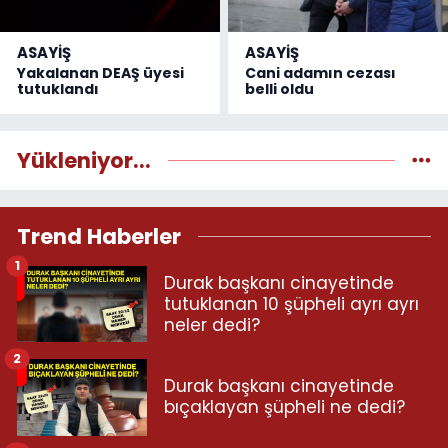
ASAYİŞ
ASAYİŞ
Yakalanan DEAŞ üyesi
Cani adamın cezası
tutuklandı
belli oldu
Yükleniyor...
Trend Haberler
1
Durak başkanı cinayetinde
tutuklanan 10 şüpheli ayrı ayrı
neler dedi?
2
Durak başkanı cinayetinde
bıçaklayan şüpheli ne dedi?