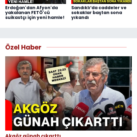
Erdoğan'dan Afyon'da
Sandıklı’da caddeler ve
yakalanan FETÖ'cü
sokaklar baştan sona
suikastçı için yeni hamle!
yıkandı
Özel Haber
Akgöz günah çıkarttı