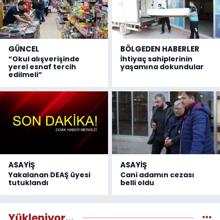
GÜNCEL
BÖLGEDEN HABERLER
“Okul alışverişinde
İhtiyaç sahiplerinin
yerel esnaf tercih
yaşamına dokundular
edilmeli”
ASAYİŞ
ASAYİŞ
Yakalanan DEAŞ üyesi
Cani adamın cezası
tutuklandı
belli oldu
Yükleniyor...