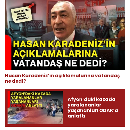
Hasan Karadeniz’in açıklamalarına vatandaş
ne dedi?
Afyon’daki kazada
yaralananlar
yaşananları ODAK’a
anlattı