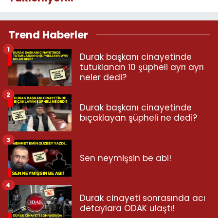
Trend Haberler
1
Durak başkanı cinayetinde
tutuklanan 10 şüpheli ayrı ayrı
neler dedi?
2
Durak başkanı cinayetinde
bıçaklayan şüpheli ne dedi?
3
Sen neymişsin be abi!
4
Durak cinayeti sonrasında acı
detaylara ODAK ulaştı!