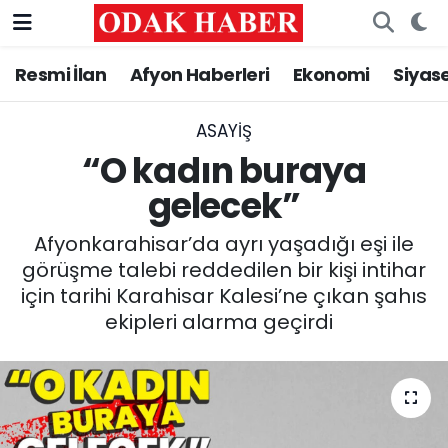
Resmi İlan
Afyon Haberleri
Ekonomi
Siyas
AFYONKARAHİSAR HABERLERİ
Nöbetçi Eczaneler
Resmi İlan
Hava Durumu
ASAYİŞ
“O kadın buraya
ASAYİŞ
Trafik Durumu
gelecek”
GÜNCEL
Süper Lig Puan Durumu ve Fikstür
Afyonkarahisar’da ayrı yaşadığı eşi ile
görüşme talebi reddedilen bir kişi intihar
SİYASET
Tüm Manşetler
için tarihi Karahisar Kalesi’ne çıkan şahıs
ekipleri alarma geçirdi
EĞİTİM
Son Dakika Haberleri
MAGAZİN
Haber Arşivi
SAĞLIK