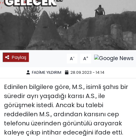
SPOR
11:11 MANŞET
Paylaş
-
+
A
A
FADİME YILDIRIM
28.09.2023 - 14:14
Edinilen bilgilere göre, M.S., isimli şahıs bir
süredir ayrı yaşadığı karısı A.S., ile
görüşmek istedi. Ancak bu talebi
reddedilen M.S., ardından karısını cep
telefonu üzerinden görüntülü arayarak
kaleye çıkıp intihar edeceğini ifade etti.