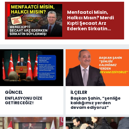
Menfaatci Misin,
Halkcı Mısın? Merdi
Kıpti Şecaat Arz
Ederken Sirkatin
Söylermiş!
GÜNCEL
İLÇELER
ENFLASYONU DİZE
Başkan Şahin, “şenliğe
GETİRECEĞİZ!
kaldığımız yerden
devam ediyoruz”