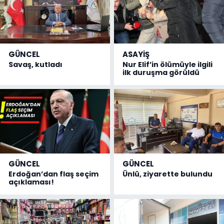
GÜNCEL
ASAYİŞ
Savaş, kutladı
Nur Elif’in ölümüyle ilgili
ilk duruşma görüldü
GÜNCEL
GÜNCEL
Erdoğan’dan flaş seçim
Ünlü, ziyarette bulundu
açıklaması!