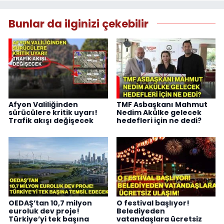
Bunlar da ilginizi çekebilir
Afyon Valiliğinden
TMF Asbaşkanı Mahmut
sürücülere kritik uyarı!
Nedim Akülke gelecek
Trafik akışı değişecek
hedefleri için ne dedi?
OEDAŞ’tan 10,7 milyon
O festival başlıyor!
euroluk dev proje!
Belediyeden
Türkiye’yi tek başına
vatandaşlara ücretsiz