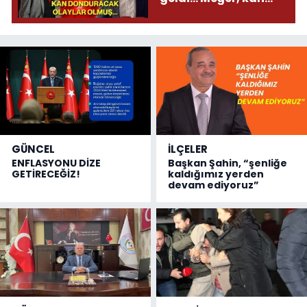
donduracak olaylar
olmuş...
GÜNCEL
İLÇELER
ENFLASYONU DİZE
Başkan Şahin, “şenliğe
GETİRECEĞİZ!
kaldığımız yerden
devam ediyoruz”