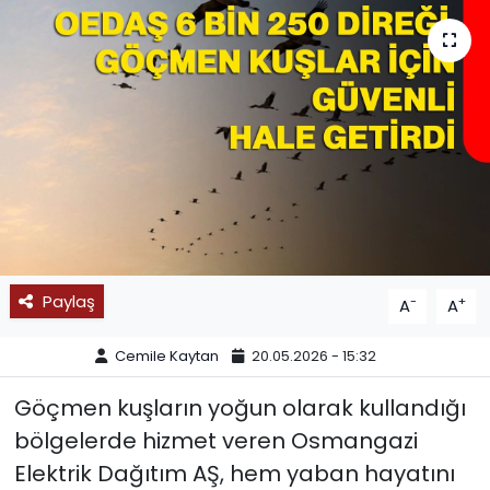
SPOR
11:11 MANŞET
Paylaş
-
+
A
A
Cemile Kaytan
20.05.2026 - 15:32
Göçmen kuşların yoğun olarak kullandığı
bölgelerde hizmet veren Osmangazi
Elektrik Dağıtım AŞ, hem yaban hayatını