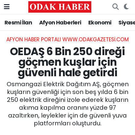
Resmi İlan
Afyon Haberleri
Ekonomi
Siyas
AFYONKARAHİSAR HABERLERİ
Nöbetçi Eczaneler
Resmi İlan
Hava Durumu
AFYON HABER PORTALI WWW.ODAKGAZETESI.COM
OEDAŞ 6 Bin 250 direği
ASAYİŞ
Trafik Durumu
göçmen kuşlar için
güvenli hale getirdi
GÜNCEL
Süper Lig Puan Durumu ve Fikstür
Osmangazi Elektrik Dağıtım AŞ, göçmen
SİYASET
Tüm Manşetler
kuşların güvenliği için son beş yılda 6 bin
250 elektrik direğini izole ederek kuşların
EĞİTİM
Son Dakika Haberleri
akıma kapılma oranını yüzde 97
azaltırken, leylekler için de güvenli yuva
MAGAZİN
Haber Arşivi
platformları oluşturdu.
SAĞLIK