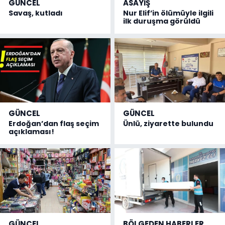
GÜNCEL
ASAYİŞ
Savaş, kutladı
Nur Elif’in ölümüyle ilgili
ilk duruşma görüldü
GÜNCEL
GÜNCEL
Erdoğan’dan flaş seçim
Ünlü, ziyarette bulundu
açıklaması!
GÜNCEL
BÖLGEDEN HABERLER