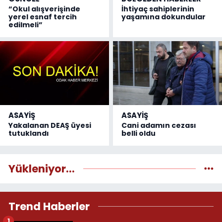
“Okul alışverişinde
İhtiyaç sahiplerinin
yerel esnaf tercih
yaşamına dokundular
edilmeli”
ASAYİŞ
ASAYİŞ
Yakalanan DEAŞ üyesi
Cani adamın cezası
tutuklandı
belli oldu
Yükleniyor...
Trend Haberler
1