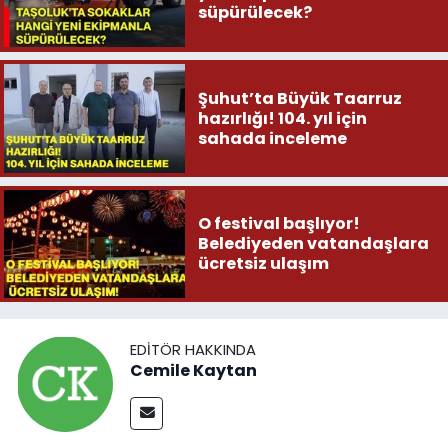
süpürülecek?
Şuhut’ta Büyük Taarruz
hazırlığı! 104. yıl için
sahada inceleme
O festival başlıyor!
Belediyeden vatandaşlara
ücretsiz ulaşım
EDITÖR HAKKINDA
Cemile Kaytan