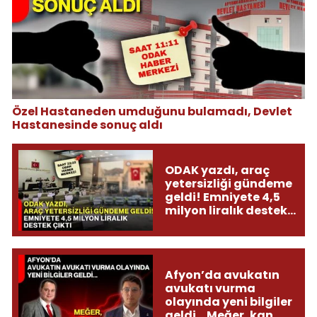
Özel Hastaneden umduğunu bulamadı, Devlet
Hastanesinde sonuç aldı
ODAK yazdı, araç
yetersizliği gündeme
geldi! Emniyete 4,5
milyon liralık destek
çıktı
Afyon’da avukatın
avukatı vurma
olayında yeni bilgiler
geldi... Meğer, kan