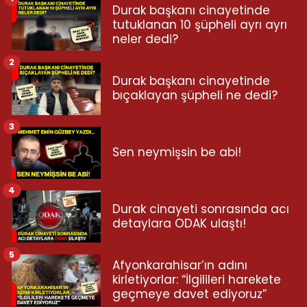
Durak başkanı cinayetinde
tutuklanan 10 şüpheli ayrı ayrı
neler dedi?
2
Durak başkanı cinayetinde
bıçaklayan şüpheli ne dedi?
3
Sen neymişsin be abi!
4
Durak cinayeti sonrasında acı
detaylara ODAK ulaştı!
5
Afyonkarahisar’ın adını
kirletiyorlar: “İlgilileri harekete
geçmeye davet ediyoruz”