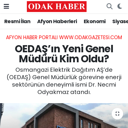
Resmi İlan
Afyon Haberleri
Ekonomi
Siyas
AFYONKARAHİSAR HABERLERİ
Nöbetçi Eczaneler
Resmi İlan
Hava Durumu
AFYON HABER PORTALI WWW.ODAKGAZETESI.COM
OEDAŞ’ın Yeni Genel
ASAYİŞ
Trafik Durumu
Müdürü Kim Oldu?
GÜNCEL
Süper Lig Puan Durumu ve Fikstür
Osmangazi Elektrik Dağıtım AŞ’de
(OEDAŞ) Genel Müdürlük görevine enerji
SİYASET
Tüm Manşetler
sektörünün deneyimli ismi Dr. Necmi
Odyakmaz atandı.
EĞİTİM
Son Dakika Haberleri
MAGAZİN
Haber Arşivi
SAĞLIK