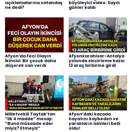
açıklamalarına vatandaş
büyüleyici video: Sayılı
ne dedi?
günler kaldı
Afyon’da Feci Olayın
Afyonkarahisar-Antalya
İkincisi: Bir çocuk daha
yolunda zincirleme kaza:
düşerek can verdi
13 araç birbirine girdi
Milletvekili Taytak’tan
Afyon’daki kazada
“İlk 4 madde” mesajı:
hayatını kaybeden ve
“Buna müsaade eder
yaralıların isimleri belli
miyiz? Etmeyiz”
oldu!