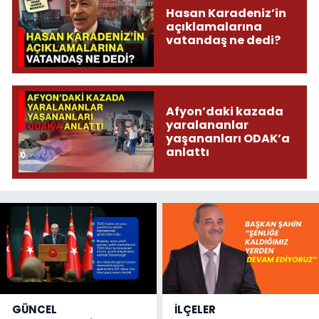
Hasan Karadeniz’in
açıklamalarına
vatandaş ne dedi?
Afyon’daki kazada
yaralananlar
yaşananları ODAK’a
anlattı
GÜNCEL
İLÇELER