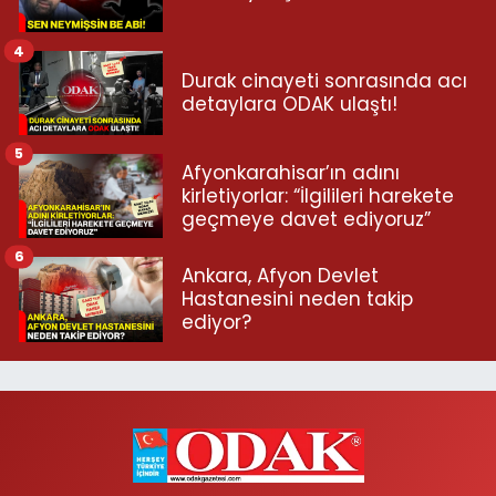
4
Durak cinayeti sonrasında acı
detaylara ODAK ulaştı!
5
Afyonkarahisar’ın adını
kirletiyorlar: “İlgilileri harekete
geçmeye davet ediyoruz”
6
Ankara, Afyon Devlet
Hastanesini neden takip
ediyor?