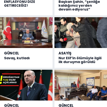
ENFLASYONU DİZE
Başkan Şahin, “şenliğe
GETİRECEĞİZ!
kaldığımız yerden
devam ediyoruz”
GÜNCEL
ASAYİŞ
Savaş, kutladı
Nur Elif’in ölümüyle ilgili
ilk duruşma görüldü
GÜNCEL
GÜNCEL