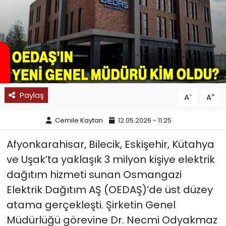
SPOR
11:11 MANŞET
Paylaş
-
+
A
A
Cemile Kaytan
12.05.2026 - 11:25
Afyonkarahisar, Bilecik, Eskişehir, Kütahya
ve Uşak’ta yaklaşık 3 milyon kişiye elektrik
dağıtım hizmeti sunan Osmangazi
Elektrik Dağıtım AŞ (OEDAŞ)’de üst düzey
atama gerçekleşti. Şirketin Genel
Müdürlüğü görevine Dr. Necmi Odyakmaz