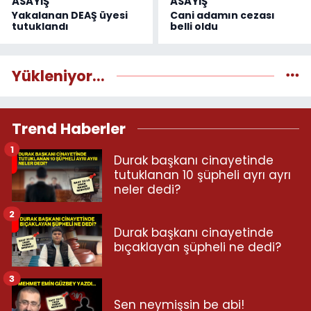
ASAYİŞ
ASAYİŞ
Yakalanan DEAŞ üyesi
Cani adamın cezası
tutuklandı
belli oldu
Yükleniyor...
Trend Haberler
1
Durak başkanı cinayetinde
tutuklanan 10 şüpheli ayrı ayrı
neler dedi?
2
Durak başkanı cinayetinde
bıçaklayan şüpheli ne dedi?
3
Sen neymişsin be abi!