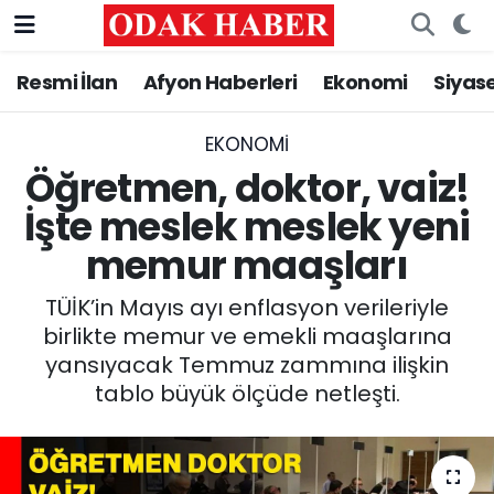
Resmi İlan
Afyon Haberleri
Ekonomi
Siyas
AFYONKARAHİSAR HABERLERİ
Nöbetçi Eczaneler
Resmi İlan
Hava Durumu
EKONOMI
Öğretmen, doktor, vaiz!
ASAYİŞ
Trafik Durumu
İşte meslek meslek yeni
memur maaşları
GÜNCEL
Süper Lig Puan Durumu ve Fikstür
TÜİK’in Mayıs ayı enflasyon verileriyle
SİYASET
Tüm Manşetler
birlikte memur ve emekli maaşlarına
yansıyacak Temmuz zammına ilişkin
EĞİTİM
Son Dakika Haberleri
tablo büyük ölçüde netleşti.
MAGAZİN
Haber Arşivi
SAĞLIK