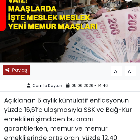
SPOR
11:11 MANŞET
Paylaş
-
+
A
A
Cemile Kaytan
05.06.2026 - 14:46
Açıklanan 5 aylık kümülatif enflasyonun
yüzde 16,61’e ulaşmasıyla SSK ve Bağ-Kur
emeklileri şimdiden bu oranı
garantilerken, memur ve memur
emeklilerinde artış oranı yüzde 12,40