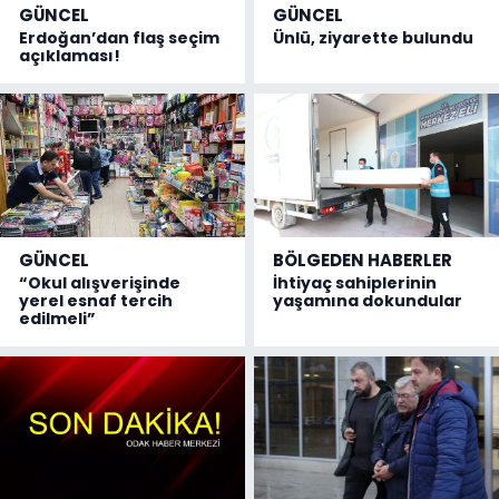
GÜNCEL
GÜNCEL
Erdoğan’dan flaş seçim
Ünlü, ziyarette bulundu
açıklaması!
GÜNCEL
BÖLGEDEN HABERLER
“Okul alışverişinde
İhtiyaç sahiplerinin
yerel esnaf tercih
yaşamına dokundular
edilmeli”