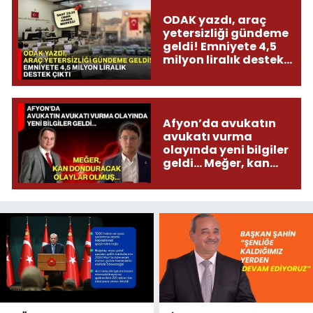
ODAK yazdı, araç
yetersizliği gündeme
geldi! Emniyete 4,5
milyon liralık destek
çıktı
Afyon’da avukatın
avukatı vurma
olayında yeni bilgiler
geldi... Meğer, kan
donduracak olaylar
olmuş...