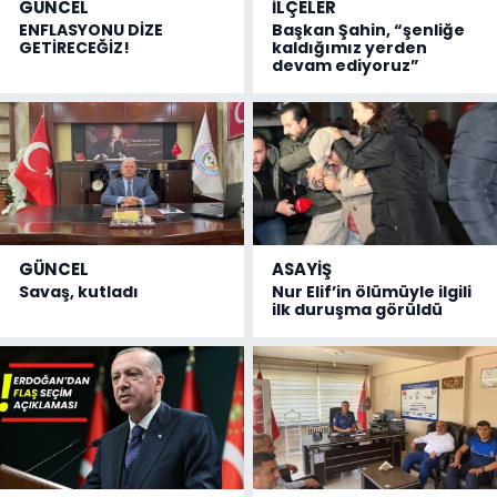
GÜNCEL
İLÇELER
ENFLASYONU DİZE
Başkan Şahin, “şenliğe
GETİRECEĞİZ!
kaldığımız yerden
devam ediyoruz”
GÜNCEL
ASAYİŞ
Savaş, kutladı
Nur Elif’in ölümüyle ilgili
ilk duruşma görüldü