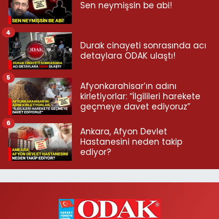
Sen neymişsin be abi!
4
Durak cinayeti sonrasında acı
detaylara ODAK ulaştı!
5
Afyonkarahisar’ın adını
kirletiyorlar: “İlgilileri harekete
geçmeye davet ediyoruz”
6
Ankara, Afyon Devlet
Hastanesini neden takip
ediyor?