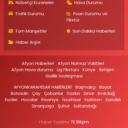
Nöbetçi Eczaneler
Hava Durumu
Trafik Durumu
Puan Durumu ve
Fikstür
Tüm Manşetler
Son Dakika Haberleri
Haber Arşivi
Afyon Haberleri
Afyon Namaz Vakitleri
Afyon Hava durumu
Lig Fikstürü
Künye
İletişim
Gizlilik Sözleşmesi
AFYONKARAHİSAR HABERLERİ
Başmakçı
Bayat
Bolvadin
Çay
Çobanlar
Dazkırı
Dinar
Emirdağ‎
Evciler‎
Hocalar
İhsaniye‎
İscehisar
Kızılören‎
Sandıklı‎
Sinanpaşa
Şuhut
Sultandağı
Haber Yazılımı:
TE Bilişim