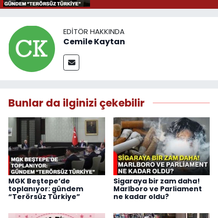
EDITÖR HAKKINDA
Cemile Kaytan
Bunlar da ilginizi çekebilir
MGK Beştepe’de
Sigaraya bir zam daha!
toplanıyor: gündem
Marlboro ve Parliament
“Terörsüz Türkiye”
ne kadar oldu?