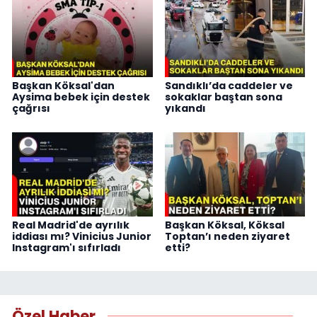
Başkan Köksal'dan
Sandıklı’da caddeler ve
Aysima bebek için destek
sokaklar baştan sona
çağrısı
yıkandı
Real Madrid'de ayrılık
Başkan Köksal, Köksal
iddiası mı? Vinicius Junior
Toptan’ı neden ziyaret
Instagram'ı sıfırladı
etti?
Özel Haber