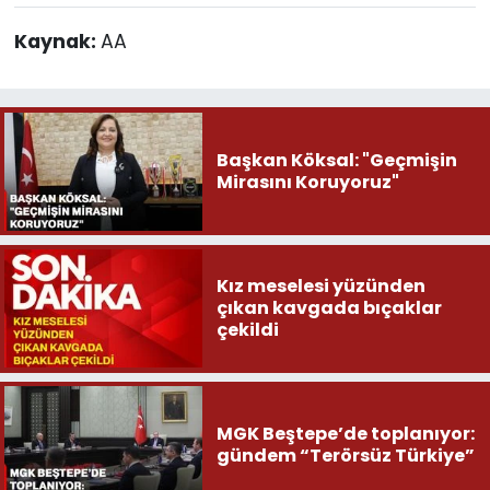
Kaynak:
AA
Başkan Köksal: "Geçmişin
Mirasını Koruyoruz"
Kız meselesi yüzünden
çıkan kavgada bıçaklar
çekildi
MGK Beştepe’de toplanıyor:
gündem “Terörsüz Türkiye”