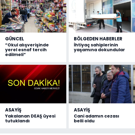
GÜNCEL
BÖLGEDEN HABERLER
“Okul alışverişinde
İhtiyaç sahiplerinin
yerel esnaf tercih
yaşamına dokundular
edilmeli”
ASAYİŞ
ASAYİŞ
Yakalanan DEAŞ üyesi
Cani adamın cezası
tutuklandı
belli oldu