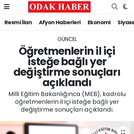
Resmi İlan
Afyon Haberleri
Ekonomi
Siyas
AFYONKARAHİSAR HABERLERİ
Nöbetçi Eczaneler
Resmi İlan
Hava Durumu
GÜNCEL
Öğretmenlerin il içi
ASAYİŞ
Trafik Durumu
isteğe bağlı yer
değiştirme sonuçları
GÜNCEL
Süper Lig Puan Durumu ve Fikstür
açıklandı
SİYASET
Tüm Manşetler
Milli Eğitim Bakanlığınca (MEB), kadrolu
EĞİTİM
Son Dakika Haberleri
öğretmenlerin il içi isteğe bağlı yer
değiştirme sonuçları açıklandı.
MAGAZİN
Haber Arşivi
SAĞLIK