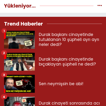
Yükleniyor...
Trend Haberler
1
Durak başkanı cinayetinde
tutuklanan 10 şüpheli ayrı ayrı
neler dedi?
2
Durak başkanı cinayetinde
bıçaklayan şüpheli ne dedi?
3
Sen neymişsin be abi!
4
Durak cinayeti sonrasında acı