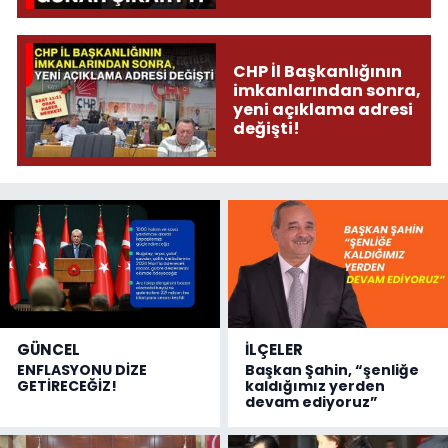
CHP İl Başkanlığının
imkanlarından sonra,
yeni açıklama adresi
değişti!
GÜNCEL
İLÇELER
ENFLASYONU DİZE
Başkan Şahin, “şenliğe
GETİRECEĞİZ!
kaldığımız yerden
devam ediyoruz”