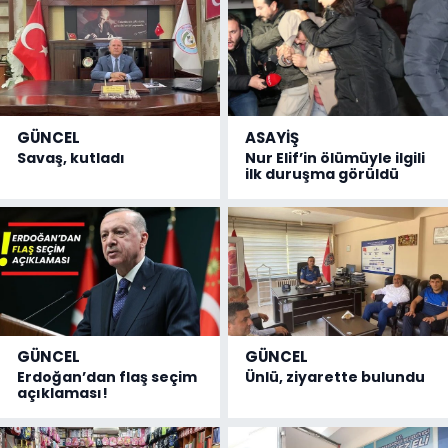
GÜNCEL
ASAYİŞ
Savaş, kutladı
Nur Elif’in ölümüyle ilgili
ilk duruşma görüldü
GÜNCEL
GÜNCEL
Erdoğan’dan flaş seçim
Ünlü, ziyarette bulundu
açıklaması!