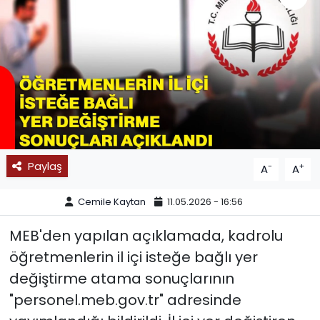
SPOR
11:11 MANŞET
Paylaş
-
+
A
A
Cemile Kaytan
11.05.2026 - 16:56
MEB'den yapılan açıklamada, kadrolu
öğretmenlerin il içi isteğe bağlı yer
değiştirme atama sonuçlarının
"personel.meb.gov.tr" adresinde