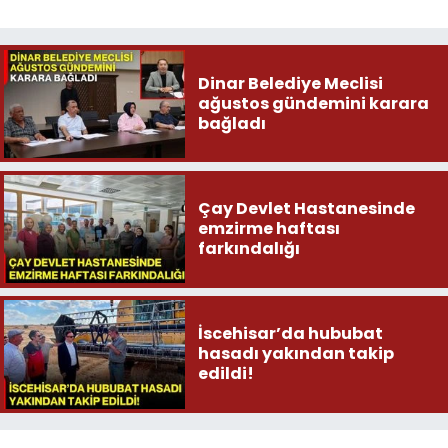
Dinar Belediye Meclisi
ağustos gündemini karara
bağladı
Çay Devlet Hastanesinde
emzirme haftası
farkındalığı
İscehisar’da hububat
hasadı yakından takip
edildi!