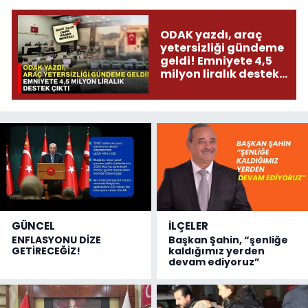
ODAK yazdı, araç
yetersizliği gündeme
geldi! Emniyete 4,5
milyon liralık destek
çıktı
GÜNCEL
İLÇELER
ENFLASYONU DİZE
Başkan Şahin, “şenliğe
GETİRECEĞİZ!
kaldığımız yerden
devam ediyoruz”