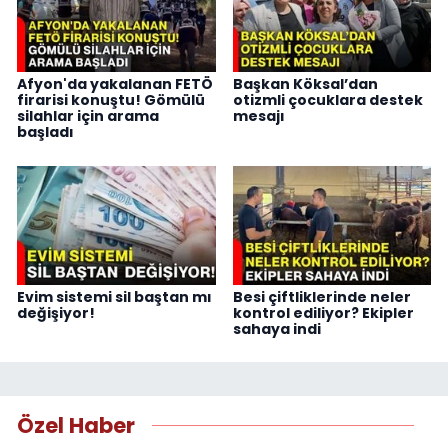
Afyon'da yakalanan FETÖ
Başkan Köksal’dan
firarisi konuştu! Gömülü
otizmli çocuklara destek
silahlar için arama
mesajı
başladı
Evim sistemi sil baştan mı
Besi çiftliklerinde neler
değişiyor!
kontrol ediliyor? Ekipler
sahaya indi
Özel Haber