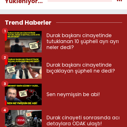
Yükleniyor...
Trend Haberler
1
Durak başkanı cinayetinde
tutuklanan 10 şüpheli ayrı ayrı
neler dedi?
2
Durak başkanı cinayetinde
bıçaklayan şüpheli ne dedi?
3
Sen neymişsin be abi!
4
Durak cinayeti sonrasında acı
detaylara ODAK ulaştı!