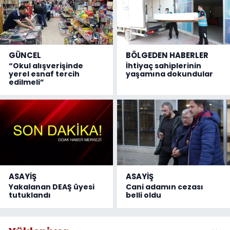
GÜNCEL
BÖLGEDEN HABERLER
“Okul alışverişinde
İhtiyaç sahiplerinin
yerel esnaf tercih
yaşamına dokundular
edilmeli”
ASAYİŞ
ASAYİŞ
Yakalanan DEAŞ üyesi
Cani adamın cezası
tutuklandı
belli oldu