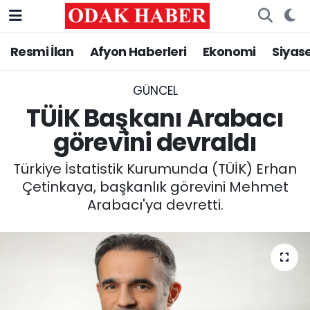
Resmi İlan
Afyon Haberleri
Ekonomi
Siyas
AFYONKARAHİSAR HABERLERİ
Nöbetçi Eczaneler
Resmi İlan
Hava Durumu
GÜNCEL
TÜİK Başkanı Arabacı
ASAYİŞ
Trafik Durumu
görevini devraldı
GÜNCEL
Süper Lig Puan Durumu ve Fikstür
Türkiye İstatistik Kurumunda (TÜİK) Erhan
Çetinkaya, başkanlık görevini Mehmet
SİYASET
Tüm Manşetler
Arabacı'ya devretti.
EĞİTİM
Son Dakika Haberleri
MAGAZİN
Haber Arşivi
SAĞLIK