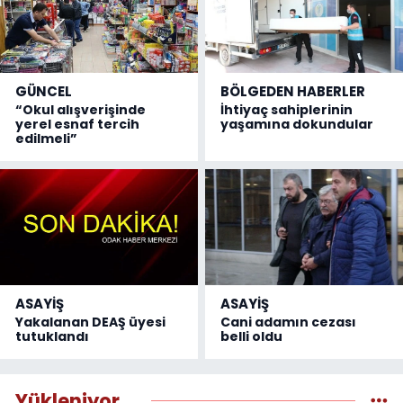
GÜNCEL
BÖLGEDEN HABERLER
“Okul alışverişinde
İhtiyaç sahiplerinin
yerel esnaf tercih
yaşamına dokundular
edilmeli”
ASAYİŞ
ASAYİŞ
Yakalanan DEAŞ üyesi
Cani adamın cezası
tutuklandı
belli oldu
Yükleniyor...