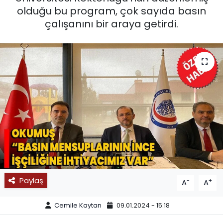
olduğu bu program, çok sayıda basın
SPOR
çalışanını bir araya getirdi.
11:11 MANŞET
Paylaş
-
+
A
A
Cemile Kaytan
09.01.2024 - 15:18