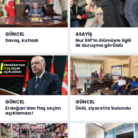
GÜNCEL
ASAYİŞ
Savaş, kutladı
Nur Elif’in ölümüyle ilgili
ilk duruşma görüldü
GÜNCEL
GÜNCEL
Erdoğan’dan flaş seçim
Ünlü, ziyarette bulundu
açıklaması!