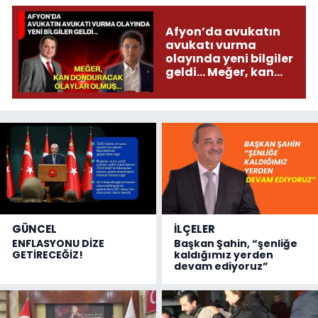
Afyon’da avukatın
avukatı vurma
olayında yeni bilgiler
geldi... Meğer, kan
donduracak olaylar
olmuş...
GÜNCEL
İLÇELER
ENFLASYONU DİZE
Başkan Şahin, “şenliğe
GETİRECEĞİZ!
kaldığımız yerden
devam ediyoruz”