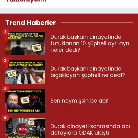
Trend Haberler
1
Durak başkanı cinayetinde
tutuklanan 10 şüpheli ayrı ayrı
neler dedi?
2
Durak başkanı cinayetinde
bıçaklayan şüpheli ne dedi?
3
Sen neymişsin be abi!
4
Durak cinayeti sonrasında acı
detaylara ODAK ulaştı!