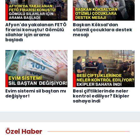
Afyon'da yakalanan FETÖ
Başkan Köksal’dan
firarisi konuştu! Gömülü
otizmli çocuklara destek
silahlar için arama
mesajı
başladı
Evim sistemi sil baştan mı
Besi çiftliklerinde neler
değişiyor!
kontrol ediliyor? Ekipler
sahaya indi
Özel Haber