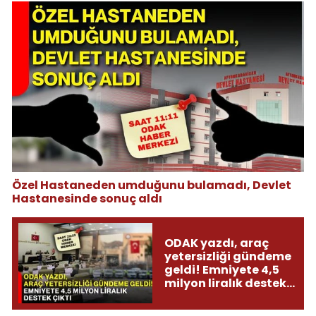
Özel Hastaneden umduğunu bulamadı, Devlet
Hastanesinde sonuç aldı
ODAK yazdı, araç
yetersizliği gündeme
geldi! Emniyete 4,5
milyon liralık destek
çıktı