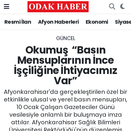
Resmi İlan
Afyon Haberleri
Ekonomi
Siyas
AFYONKARAHİSAR HABERLERİ
Nöbetçi Eczaneler
Resmi İlan
Hava Durumu
GÜNCEL
Okumuş “Basın
ASAYİŞ
Trafik Durumu
Mensuplarının İnce
İşçiliğine İhtiyacımız
GÜNCEL
Süper Lig Puan Durumu ve Fikstür
Var”
SİYASET
Tüm Manşetler
Afyonkarahisar'da gerçekleştirilen özel bir
EĞİTİM
Son Dakika Haberleri
etkinlikle ulusal ve yerel basın mensupları,
10 Ocak Çalışan Gazeteciler Günü
MAGAZİN
Haber Arşivi
vesilesiyle anlamlı bir buluşmaya imza
attılar. Afyonkarahisar Sağlık Bilimleri
SAĞLIK
Üniversitesi Rektörlüğü'nün düzenlemiş