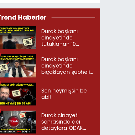
Trend Haberler
Durak başkanı
cinayetinde
tutuklanan 10
şüpheli ayrı ayrı
neler dedi?
Durak başkanı
cinayetinde
bıçaklayan şüpheli
ne dedi?
Sen neymişsin be
abi!
Durak cinayeti
sonrasında acı
detaylara ODAK
ulaştı!