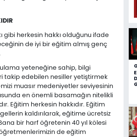
IDIR
 gibi herkesin hakkı olduğunu ifade
eceğinin de iyi bir eğitim almış genç
.
rgulama yeteneğine sahip, bilgi
i takip edebilen nesiller yetiştirmek
D
G
emizi muasır medeniyetler seviyesinin
usunda en önemli basamağın nitelikli
r. Eğitim herkesin hakkıdır. Eğitim
llerin kaldırılarak, eğitime ücretsiz
ana bir harf öğretenin 40 yıl kölesi
 öğretmenlerimizin de eğitim