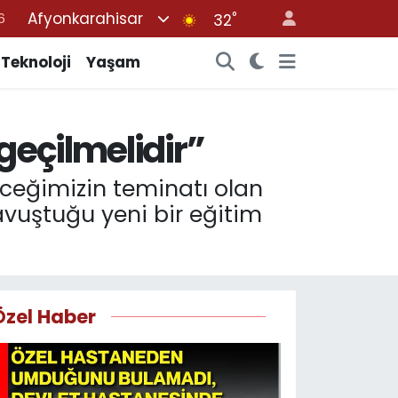
Afyonkarahisar
°
7
32
1
Teknoloji
Yaşam
2
2
geçilmelidir”
4
6
leceğimizin teminatı olan
avuştuğu yeni bir eğitim
Özel Haber