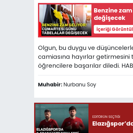
Benzine zam 
değişecek
İçeriği Görüntü
Olgun, bu duygu ve düşüncelerle 
camiasına hayırlar getirmesin
öğrencilere başarılar diledi. H
Muhabir:
Nurbanu Soy
EDITÖRÜN SEÇTIĞI
Elazığspor’da