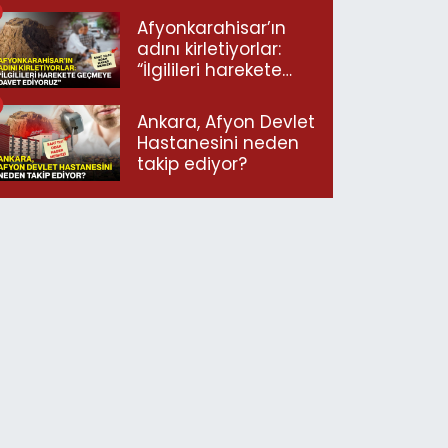
Afyonkarahisar’ın
adını kirletiyorlar:
“İlgilileri harekete
geçmeye davet
ediyoruz”
Ankara, Afyon Devlet
Hastanesini neden
takip ediyor?