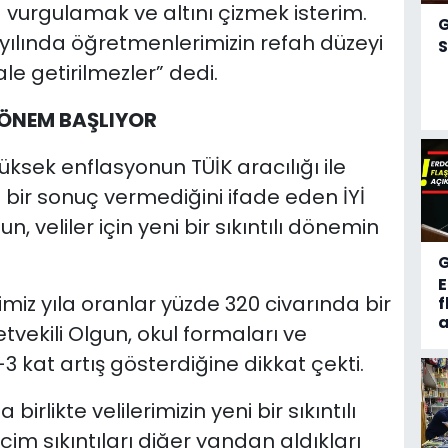
 vurgulamak ve altını çizmek isterim.
ılında öğretmenlerimizin refah düzeyi
S
le getirilmezler” dedi.
I DÖNEM BAŞLIYOR
üksek enflasyonun TÜİK aracılığı ile
bir sonuç vermediğini ifade eden İYİ
n, veliler için yeni bir sıkıntılı dönemin
miz yıla oranlar yüzde 320 civarında bir
f
a
etvekili Olgun, okul formaları ve
-3 kat artış gösterdiğine dikkat çekti.
birlikte velilerimizin yeni bir sıkıntılı
çim sıkıntıları diğer yandan aldıkları