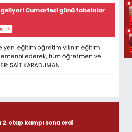
5
geliyor! Cumartesi günü tabelalar
le
6
yeni eğitim öğretim yılının eğitim
i temenni ederek, tüm öğretmen ve
ABER: SAİT KARADUMAN
 2. etap kampı sona erdi