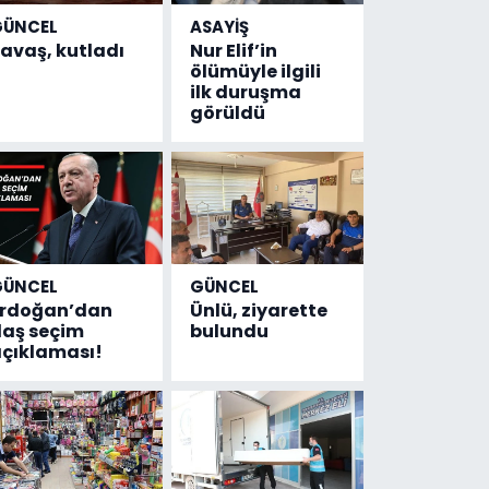
GÜNCEL
ASAYİŞ
avaş, kutladı
Nur Elif’in
ölümüyle ilgili
ilk duruşma
görüldü
GÜNCEL
GÜNCEL
Erdoğan’dan
Ünlü, ziyarette
laş seçim
bulundu
çıklaması!