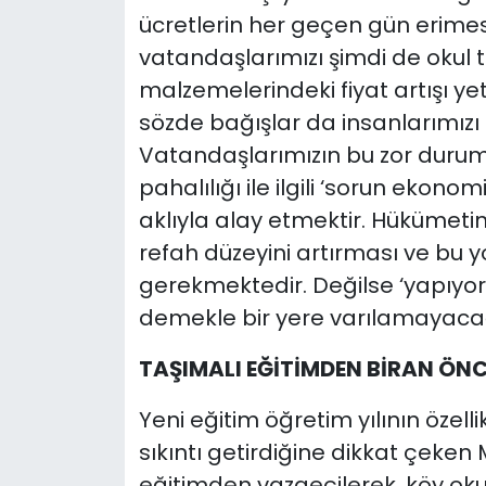
ücretlerin her geçen gün erime
vatandaşlarımızı şimdi de okul te
malzemelerindeki fiyat artışı ye
sözde bağışlar da insanlarımızı ç
Vatandaşlarımızın bu zor durum
pahalılığı ile ilgili ‘sorun ekono
aklıyla alay etmektir. Hükümeti
refah düzeyini artırması ve bu 
gerekmektedir. Değilse ‘yapıyoruz’
demekle bir yere varılamayacağın
TAŞIMALI EĞİTİMDEN BİRAN ÖNC
Yeni eğitim öğretim yılının özelli
sıkıntı getirdiğine dikkat çeken 
eğitimden vazgeçilerek, köy okul