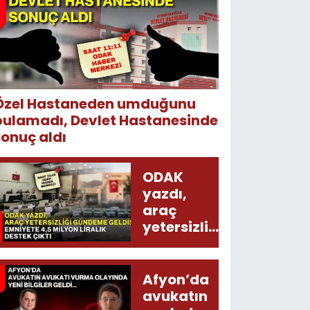
Özel Hastaneden umduğunu
bulamadı, Devlet Hastanesinde
sonuç aldı
ODAK
yazdı,
araç
yetersizliği
gündeme
geldi!
Emniyete
Afyon’da
4,5 milyon
avukatın