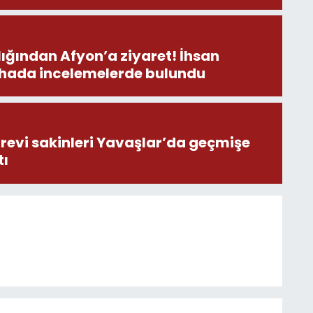
ından Afyon’a ziyaret! İhsan
ahada incelemelerde bulundu
revi sakinleri Yavaşlar’da geçmişe
tı