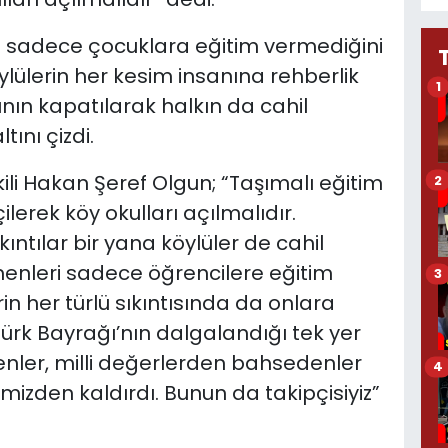
n sadece çocuklara eğitim vermediğini
ylülerin her kesim insanına rehberlik
1
nın kapatılarak halkın da cahil
ını çizdi.
kili Hakan Şeref Olgun; “Taşımalı eğitim
2
erek köy okulları açılmalıdır.
tılar bir yana köylüler de cahil
menleri sadece öğrencilere eğitim
3
n her türlü sıkıntısında da onlara
ürk Bayrağı’nın dalgalandığı tek yer
edenler, milli değerlerden bahsedenler
4
imizden kaldırdı. Bunun da takipçisiyiz”