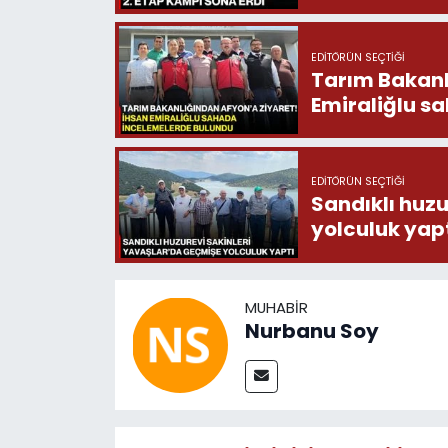
EDITÖRÜN SEÇTIĞI
Tarım Bakanlığ
Emiraliğlu s
EDITÖRÜN SEÇTIĞI
Sandıklı huzu
yolculuk yap
MUHABIR
Nurbanu Soy