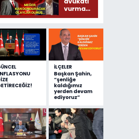
liralık
avukatı
destek
vurma
çıktı
olayında
yeni bilgiler
geldi...
Meğer, kan
donduracak
olaylar
olmuş...
GÜNCEL
İLÇELER
ENFLASYONU
Başkan Şahin,
İZE
“şenliğe
ETİRECEĞİZ!
kaldığımız
yerden devam
ediyoruz”