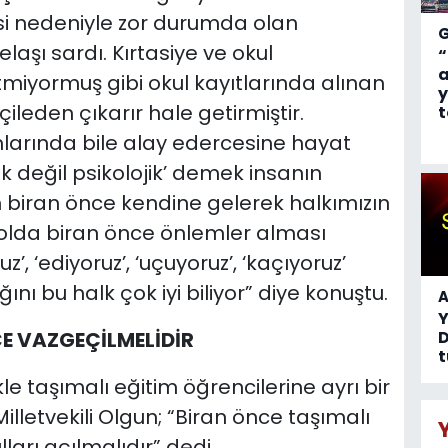
si nedeniyle zor durumda olan
laşı sardı. Kırtasiye ve okul
“
a
tmiyormuş gibi okul kayıtlarında alınan
y
ileden çıkarır hale getirmiştir.
t
larında bile alay edercesine hayat
mik değil psikolojik’ demek insanın
n biran önce kendine gelerek halkımızın
yolda biran önce önlemler alması
, ‘ediyoruz’, ‘uçuyoruz’, ‘kaçıyoruz’
ı bu halk çok iyi biliyor” diye konuştu.
A
E VAZGEÇİLMELİDİR
D
t
kle taşımalı eğitim öğrencilerine ayrı bir
Milletvekili Olgun; “Biran önce taşımalı
ları açılmalıdır” dedi.