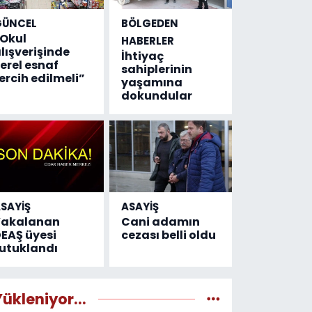
GÜNCEL
BÖLGEDEN
Okul
HABERLER
lışverişinde
İhtiyaç
erel esnaf
sahiplerinin
ercih edilmeli”
yaşamına
dokundular
SAYİŞ
ASAYİŞ
Yakalanan
Cani adamın
EAŞ üyesi
cezası belli oldu
utuklandı
Yükleniyor...