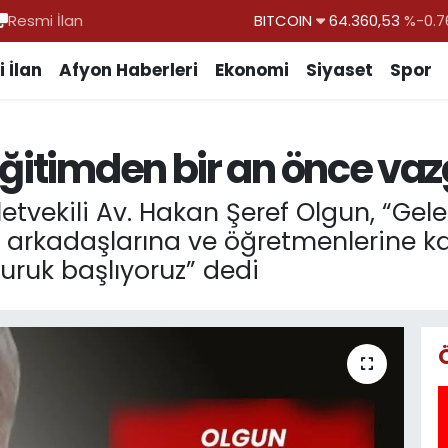
Resmi İlan
DOLAR
47,7069
%0.1
EURO
55,0265
%0.0
 İlan
Afyon Haberleri
Ekonomi
Siyaset
Spor
STERLİN
64,1897
%0.0
GRAM ALTIN
6618.49
%2.1
ğitimden bir an önce vaz
BİST100
13.887
%6
BITCOIN
64.360,53
%-0.7
lletvekili Av. Hakan Şeref Olgun, “Ge
a, arkadaşlarına ve öğretmenlerine k
ruk başlıyoruz” dedi