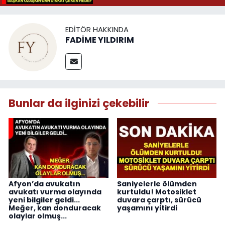
EDITÖR HAKKINDA
FADİME YILDIRIM
Bunlar da ilginizi çekebilir
Afyon’da avukatın
Saniyelerle ölümden
avukatı vurma olayında
kurtuldu! Motosiklet
yeni bilgiler geldi...
duvara çarptı, sürücü
Meğer, kan donduracak
yaşamını yitirdi
olaylar olmuş...