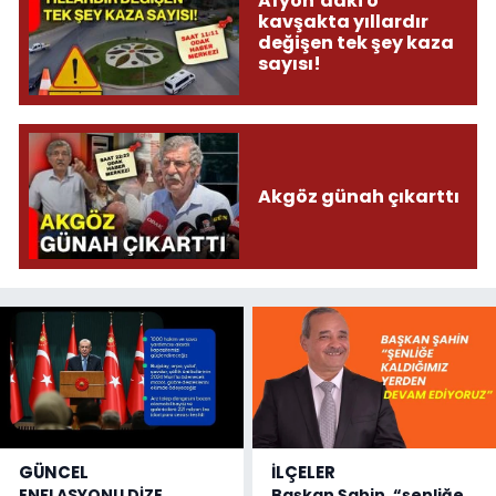
Afyon’daki o
kavşakta yıllardır
değişen tek şey kaza
sayısı!
Akgöz günah çıkarttı
GÜNCEL
İLÇELER
ENFLASYONU DİZE
Başkan Şahin, “şenliğe