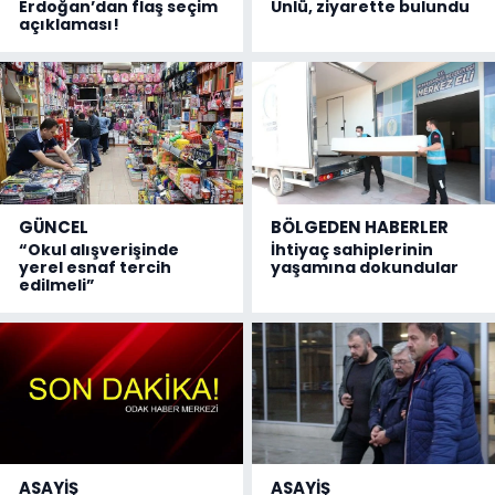
Erdoğan’dan flaş seçim
Ünlü, ziyarette bulundu
açıklaması!
GÜNCEL
BÖLGEDEN HABERLER
“Okul alışverişinde
İhtiyaç sahiplerinin
yerel esnaf tercih
yaşamına dokundular
edilmeli”
ASAYİŞ
ASAYİŞ