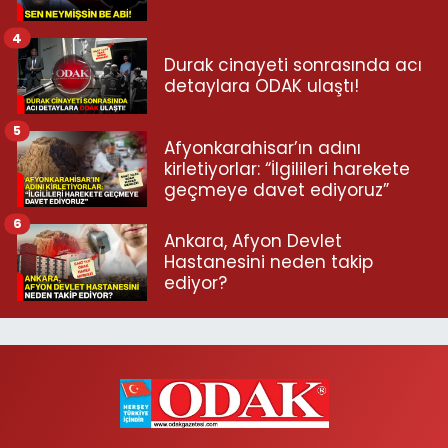
4
Durak cinayeti sonrasında acı
detaylara ODAK ulaştı!
5
Afyonkarahisar’ın adını
kirletiyorlar: “İlgilileri harekete
geçmeye davet ediyoruz”
6
Ankara, Afyon Devlet
Hastanesini neden takip
ediyor?