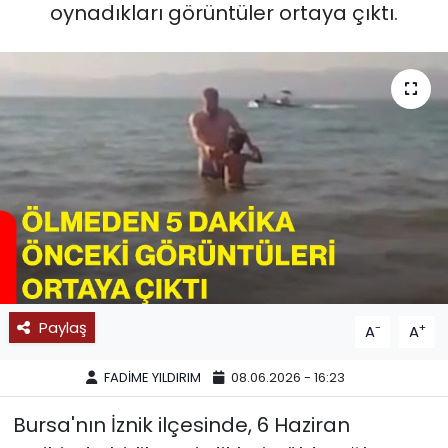
oynadıkları görüntüler ortaya çıktı.
SPOR
11:11 MANŞET
Paylaş
-
+
A
A
FADİME YILDIRIM
08.06.2026 - 16:23
Bursa'nın İznik ilçesinde, 6 Haziran