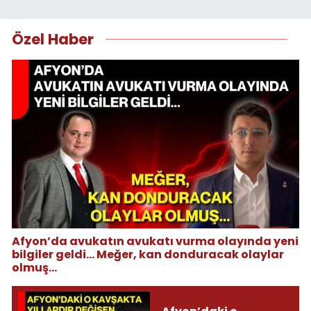
Özel Haber
Afyon’da avukatın avukatı vurma olayında yeni
bilgiler geldi... Meğer, kan donduracak olaylar
olmuş...