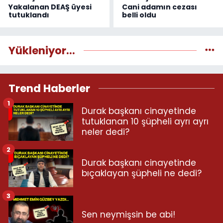
Yakalanan DEAŞ üyesi
Cani adamın cezası
tutuklandı
belli oldu
Yükleniyor...
Trend Haberler
1
Durak başkanı cinayetinde
tutuklanan 10 şüpheli ayrı ayrı
neler dedi?
2
Durak başkanı cinayetinde
bıçaklayan şüpheli ne dedi?
3
Sen neymişsin be abi!