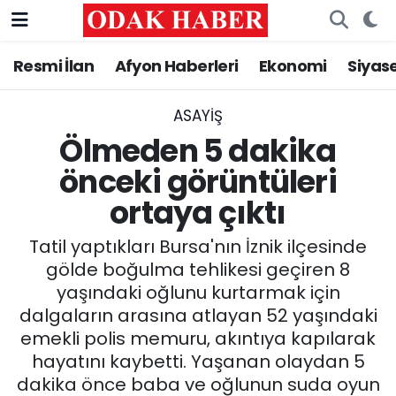
Resmi İlan
Afyon Haberleri
Ekonomi
Siyas
AFYONKARAHİSAR HABERLERİ
Nöbetçi Eczaneler
Resmi İlan
Hava Durumu
ASAYİŞ
Ölmeden 5 dakika
ASAYİŞ
Trafik Durumu
önceki görüntüleri
ortaya çıktı
GÜNCEL
Süper Lig Puan Durumu ve Fikstür
Tatil yaptıkları Bursa'nın İznik ilçesinde
SİYASET
Tüm Manşetler
gölde boğulma tehlikesi geçiren 8
yaşındaki oğlunu kurtarmak için
EĞİTİM
Son Dakika Haberleri
dalgaların arasına atlayan 52 yaşındaki
emekli polis memuru, akıntıya kapılarak
MAGAZİN
Haber Arşivi
hayatını kaybetti. Yaşanan olaydan 5
SAĞLIK
dakika önce baba ve oğlunun suda oyun