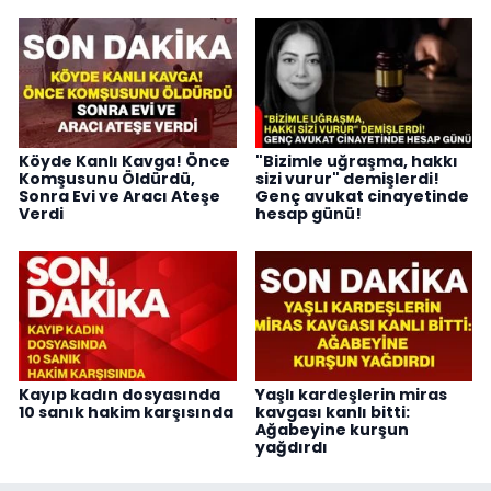
Köyde Kanlı Kavga! Önce
"Bizimle uğraşma, hakkı
Komşusunu Öldürdü,
sizi vurur" demişlerdi!
Sonra Evi ve Aracı Ateşe
Genç avukat cinayetinde
Verdi
hesap günü!
Kayıp kadın dosyasında
Yaşlı kardeşlerin miras
10 sanık hakim karşısında
kavgası kanlı bitti:
Ağabeyine kurşun
yağdırdı