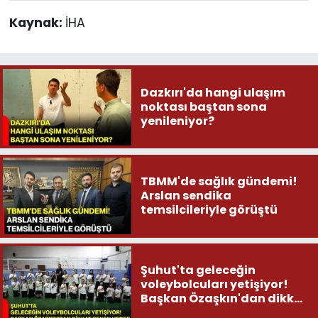
Kaynak:
İHA
Dazkırı'da hangi ulaşım
noktası baştan sona
yenileniyor?
TBMM'de sağlık gündemi!
Arslan sendika
temsilcileriyle görüştü
Şuhut'ta geleceğin
voleybolcuları yetişiyor!
Başkan Özaşkın'dan dikkat
çeken hedef